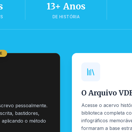
s
13+ Anos
OS
DE HISTÓRIA
E
O Arquivo VD
Acesse o acervo histó
escrevo pessoalmente.
biblioteca completa co
rita, bastidores,
infográficos memoráve
io aplicando o método
formaram a base estra