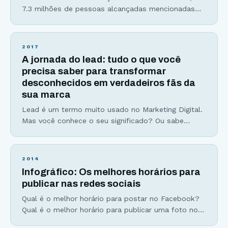
7.3 milhões de pessoas alcançadas mencionadas
no título já cresceram para mais de 8 milhões. Um
conteúdo viral não nasce do berço. Ele é
construído. Dos mitos milenares aos vídeos com
2017
mais de 1 bilhão de visualizações hoje no Youtube
A jornada do lead: tudo o que você
uma coisa é certa… Existem padrões e
precisa saber para transformar
desconhecidos em verdadeiros fãs da
sua marca
Lead é um termo muito usado no Marketing Digital.
Mas você conhece o seu significado? Ou sabe
como gerar mais leads para seu negócio? É
justamente sobre isso que vamos falar no artigo de
hoje. Há cerca de 6 meses atrás comecei a receber
2014
ligações de vários corretores de imóveis com
Infográfico: Os melhores horários para
ofertas “irresistíveis” de apartamentos
publicar nas redes sociais
Qual é o melhor horário para postar no Facebook?
Qual é o melhor horário para publicar uma foto no
Instagram? Ou até mesmo quais são os piores