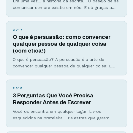
Era uma vez… a história da escrita… O desejo de se
comunicar sempre existiu em nós. E só graças a
habilidade social que desenvolvemos, que a espécie
Homo sapiens foi capaz de sobreviver. Os homens
(e mulheres) das cavernas começaram a contar
2017
suas histórias e a transmitir experiências e
O que é persuasão: como convencer
sentimentos através das pinturas rupestres, como
qualquer pessoa de qualquer coisa
(com ética!)
O que é persuasão? A persuasão é a arte de
convencer qualquer pessoa de qualquer coisa! E
sim, é possível convencer outras pessoas a
fazerem aquilo que você deseja desde que isso seja
bom para elas também. Não é manipulação, não é
2018
uma forma de levar outras pessoas a realizar os
3 Perguntas Que Você Precisa
seus desejos e muito
Responder Antes de Escrever
Você os encontra em qualquer lugar: Livros
esquecidos na prateleira… Palestras que geram
mais sono do que aplausos… Filmes sem pé nem
cabeça… Podcasts que ocupam espaço no celular,