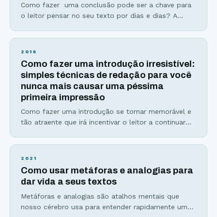
Como fazer uma conclusão pode ser a chave para
o leitor pensar no seu texto por dias e dias? A
parte mais difícil de escrever, seja o roteiro de um
filme, um livro ou até mesmo em um artigo é a
conclusão. Um final ruim pode arruinar toda a
2016
experiência que você teve com uma
Como fazer uma introdução irresistível:
simples técnicas de redação para você
nunca mais causar uma péssima
primeira impressão
Como fazer uma introdução se tornar memorável e
tão atraente que irá incentivar o leitor a continuar
lendo seu texto, independente do tema? Pense
comigo: Você nunca terá uma segunda chance de
causar uma primeira boa impressão. Estudos
2021
comprovam que 79% dos leitores escaneam
Como usar metáforas e analogias para
páginas na internet. Ou seja… eles não lêem palavra
dar vida a seus textos
por palavra, mas apenas aquelas
Metáforas e analogias são atalhos mentais que
nosso cérebro usa para entender rapidamente um