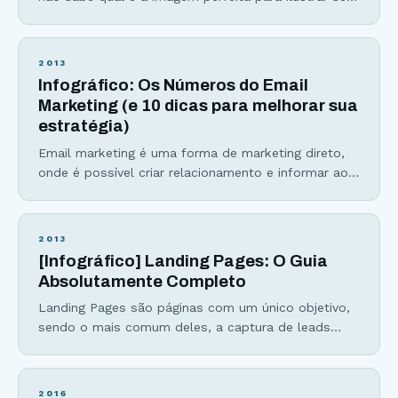
anúncio? Após muito testar (e gastar), encontrei os
12 tipos de imagens que, quando colocadas para
testes, aumentavam bastante minha conversão. No
2013
artigo sobre marketing nas redes sociais, comentei
Infográfico: Os Números do Email
sobre um anúncio que me gerou 5.043
Marketing (e 10 dicas para melhorar sua
estratégia)
Email marketing é uma forma de marketing direto,
onde é possível criar relacionamento e informar ao
cliente por meio do envio de e-mails. Se você não
tem uma estratégia de email marketing criativo, nem
que seja ao menos capturar emails no seu site,
2013
você está “deixando dinheiro na mesa“, como dizem.
[Infográfico] Landing Pages: O Guia
Aqui estão as principais
Absolutamente Completo
Landing Pages são páginas com um único objetivo,
sendo o mais comum deles, a captura de leads
para uma lista de email. Elas fazem parte de toda
estratégia de marketing bem sucedida e podem
aumentar em até 47% as vendas de uma empresa.
2016