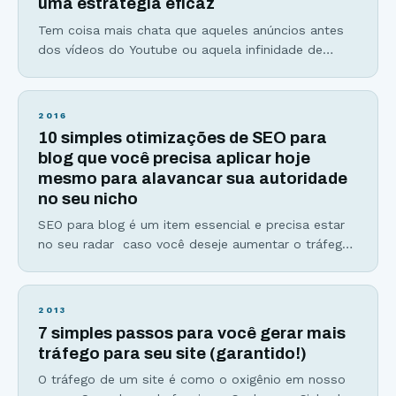
uma estratégia eficaz
baseia em
Tem coisa mais chata que aqueles anúncios antes
dos vídeos do Youtube ou aquela infinidade de
comerciais no intervalo do seu programa favorito?
Bom, não sou só eu e você que achamos isso um
incômodo. De acordo com a Unbounce, ferramenta
2016
online de criação de landing pages, 84% das
10 simples otimizações de SEO para
pessoas deixam seus sites favoritos pelo
blog que você precisa aplicar hoje
mesmo para alavancar sua autoridade
no seu nicho
SEO para blog é um item essencial e precisa estar
no seu radar caso você deseje aumentar o tráfego
do seu site. Se não está, a hora de começar a se
preocupar é agora! SEO para blog ou também
conhecido como SEO On Page, envolve qualquer
2013
estratégia para melhorar o desempenho do seu
7 simples passos para você gerar mais
blog perante os mecanismos
tráfego para seu site (garantido!)
O tráfego de um site é como o oxigênio em nosso