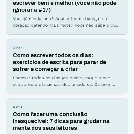
escrever bem e melhor (você não pode
ignorar a #17)
Você já sentiu isso? Aquele frio na barriga e o
coração batendo mais forte? Você não sabe o que,
mas alguma coisa está dizendo que dessa vez será
diferente. Não serão apenas palavras de mudanças,
mas verdadeiros atos corajosos para embarcar de
2021
vez em uma nova jornada. Uma jornada que você
Como escrever todos os dias:
sempre sonhou e desejou percorrer. Você sente
exercícios de escrita para parar de
sofrer e começar a criar
Escrever todos os dias (ou quase isso) é o que
separa os profissionais dos amadores. Os bons
escritores dos medíocres e os fracassados dos
bem-sucedidos. Um exemplo de disciplina, trabalho
duro, e diário para alcançar a genialidade é Mozart.
2019
Ele nasceu com um indiscutível talento para a
Como fazer uma conclusão
música. Seu pai era professor de música e
inesquecível: 7 dicas para grudar na
mente dos seus leitores