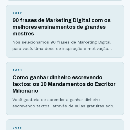
sim, é porque já está convencido do poder de uma
boa introdução. Se não, sinto dizer, mas ao
2017
subestimar a importância dessa parte do seu artigo
90 frases de Marketing Digital com os
pode ser que você esteja perdendo muitos leitores
melhores ensinamentos de grandes
pelo
mestres
Nós selecionamos 90 frases de Marketing Digital
para você. Uma dose de inspiração e motivação
para você começar ou continuar o seu trabalho
usando o Marketing Digital como importante
estratégia de promoção de seus produtos e
2021
serviços e também para a construção de uma
Como ganhar dinheiro escrevendo
marca poderosa. São 90 frases de Marketing Digital
textos: os 10 Mandamentos do Escritor
contendo ensinamentos dos
Milionário
Você gostaria de aprender a ganhar dinheiro
escrevendo textos através de aulas gratuitas sobre
escrita? Toda semana um conteúdo memorável
sobre como viver da escrita estará a sua disposição
nessa página: https://viverdeblog.com/aulas/ A
2015