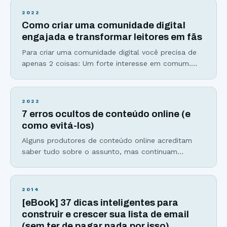
Instagram não param de impressionar: Em 2016, o
2022
aplicativo de fotos atingiu a marca de 400 milhões
Como criar uma comunidade digital
de usuários, passando à frente do Twitter. As
engajada e transformar leitores em fãs
Para criar uma comunidade digital você precisa de
apenas 2 coisas: Um forte interesse em comum.
Forma única de se comunicar, que pode acontecer
do líder para seus seguidores, dos seguidores para
o líder e entre os seguidores. Para se ter uma
2022
Comunidade digital engajada, o líder deve
7 erros ocultos de conteúdo online (e
transformar esse interesse em comum em um
como evitá-los)
Alguns produtores de conteúdo online acreditam
saber tudo sobre o assunto, mas continuam
cometendo os mesmos erros que atrasam e
dificultam a conquista dos resultados que o
conteúdo tem o poder de gerar. Vamos conhecer os
2014
7 perigos ocultos na hora de produzir conteúdos
[eBook] 37 dicas inteligentes para
online e o que você pode fazer para evitá-los. Erro
construir e crescer sua lista de email
#1:
(sem ter de pagar nada por isso)