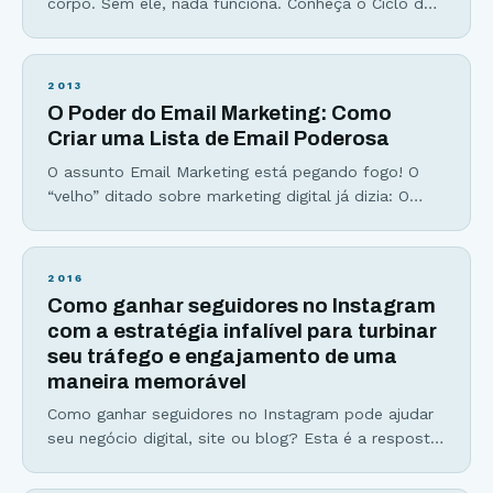
corpo. Sem ele, nada funciona. Conheça o Ciclo do
Fracasso da Geração de Tráfego Você transpira
dias, horas, minutos e segundos de sua vida
escrevendo AQUELE artigo que deveria, no mínimo,
2013
concorrer a um prêmio. Você clica no botão publicar
O Poder do Email Marketing: Como
e fixa sua atenção nas
Criar uma Lista de Email Poderosa
O assunto Email Marketing está pegando fogo! O
“velho” ditado sobre marketing digital já dizia: O
dinheiro está na lista (The money is in the list) Se
você não captura emails para a sua lista de email,
me desculpe, mas você está deixando dinheiro na
2016
mesa. Se você ainda acha que deve focar boa parte
Como ganhar seguidores no Instagram
do
com a estratégia infalível para turbinar
seu tráfego e engajamento de uma
maneira memorável
Como ganhar seguidores no Instagram pode ajudar
seu negócio digital, site ou blog? Esta é a resposta
que muitos empreendedores digitais estão
querendo descobrir! Muito por que os números do