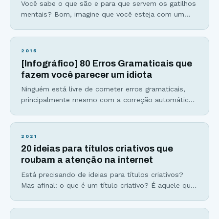
Você sabe o que são e para que servem os gatilhos
mentais? Bom, imagine que você esteja com um
problema e possui duas alternativas para resolvê-lo
e, aparentemente, está em dúvida sobre qual
decisão tomar. Faça algo simples: jogue uma
2015
moeda para o alto. Não que a moeda vá decidir por
[Infográfico] 80 Erros Gramaticais que
você, mas nos instantes
fazem você parecer um idiota
Ninguém está livre de cometer erros gramaticais,
principalmente mesmo com a correção automática
dos smartphones. Mas você sabe quais são os
erros de português mais graves e que, mesmo
assim, muita gente comete? O Viver de Blog tem
2021
como objetivo mostrar as melhores alternativas
20 ideias para títulos criativos que
para que você conquiste sua liberdade profissional
roubam a atenção na internet
e também sua independência
Está precisando de ideias para títulos criativos?
Mas afinal: o que é um título criativo? É aquele que
resume a essência do texto com poucas, mas
poderosas palavras. A responsabilidade que pesa
nas costas do seu título é enorme, logo, não dá