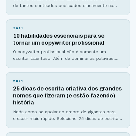
de tantos conteúdos publicados diariamente na
internet? Através de uma escrita criativa, atraente e
de alta qualidade. Mas, para conseguir esse feito,
significa que cada parte do texto que você produz,
2021
precisa resolver um problema ou atender a um
10 habilidades essenciais para se
desejo. O ideal é conseguir fazer as
tornar um copywriter profissional
O copywriter profissional não é somente um
escritor talentoso. Além de dominar as palavras,
ele(a) entende a mente humana e as motivações
verdadeiras por trás da decisão de compra como
poucos. Com essa combinação infalível, cria e
2021
otimiza páginas de vendas, emails, anúncios em
25 dicas de escrita criativa dos grandes
redes sociais, em mecanismos de busca e até
nomes que fizeram (e estão fazendo)
escreve scripts de
história
Nada como se apoiar no ombro de gigantes para
crescer mais rápido. Selecionei 25 dicas de escrita
criativa de grandes escritores, romancistas e
copywriters mundialmente conhecidos para você se