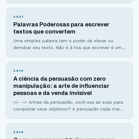
conceito. Assim como as histórias, as metáforas e
analogias grudam na nossa mente, tornando o
processo de aprendizado e memorização muito
2021
mais fácil e rápido por criarem imagens mentais de
Palavras Poderosas para escrever
fácil compreensão. As metáforas são aplicações de
textos que convertem
uma palavra por semelhança
Uma simples palavra tem o poder de elevar ou
derrubar seu texto. Não é à toa que escrever é uma
arte e que dominá-la exige muito treino e estudo,
além da escolha entre palavras poderosas e
palavras fracas. Leia esse trecho aqui embaixo e
2016
veja o que você acha: “No entanto, aqui estamos
A ciência da persuasão com zero
nós, décadas
manipulação: a arte de influenciar
pessoas e da venda invisível
<!– –> Armas da persuasão, você usa as suas para
conquistar seus objetivos? A persuasão nada mais
é que uma estratégia de comunicação que consiste
em utilizar recursos lógicos e racionais ou
simbólicos para induzir alguém a aceitar uma ideia,
2018
uma atitude ou realizar uma ação.” E não pense