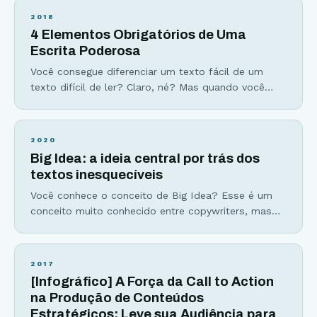
mas você nunca escuta… Artigos em blog que
2018
passam despercebidos como navios no nevoeiro…
4 Elementos Obrigatórios de Uma
Esses fracassos podem (e devem) ser evitados se
Escrita Poderosa
você fizer apenas 3
Você consegue diferenciar um texto fácil de um
texto difícil de ler? Claro, né? Mas quando você
escreve… Como ter a garantia que seus leitores irão
entender o que você escreve? Hoje eu vou te
apresentar os 4 elementos essenciais da escrita. Ao
2020
trabalhar na simplicidade dentro desses elementos,
Big Idea: a ideia central por trás dos
você garante o entendimento da sua
textos inesquecíveis
Você conhece o conceito de Big Idea? Esse é um
conceito muito conhecido entre copywriters, mas
que pode ser aplicado a qualquer tipo de texto. Em
um mundo tão multipotencial como o de hoje, ter
foco em uma única coisa é um grande tesouro,
2017
mais eficiente que qualquer gatilho mental. O maior
[Infográfico] A Força da Call to Action
desafio do escritor
na Produção de Conteúdos
Estratégicos: Leve sua Audiência para