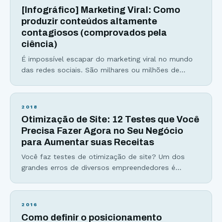
Veja abaixo seus principais benefícios: Aumentam a
[Infográfico] Marketing Viral: Como
conversão de um produto ou
produzir conteúdos altamente
contagiosos (comprovados pela
ciência)
É impossível escapar do marketing viral no mundo
das redes sociais. São milhares ou milhões de
compartilhamentos, curtidas e comentários para um
único conteúdo. Números que surpreendem e
extrapolam nossa capacidade de entendimento,
2018
certo? Errado. Às vezes pode parecer difícil
Otimização de Site: 12 Testes que Você
entender por que um conteúdo viralizou, entretanto
Precisa Fazer Agora no Seu Negócio
com um pouco de atenção conseguimos perceber
para Aumentar suas Receitas
algumas características universais
Você faz testes de otimização de site? Um dos
grandes erros de diversos empreendedores é
assumir que sabe o que seu cliente prefere, e que
tipos de páginas, design e copy serão eficientes. A
otimização de sites é um assunto amplo e
2016
extremamente relevante para qualquer pessoa que
Como definir o posicionamento