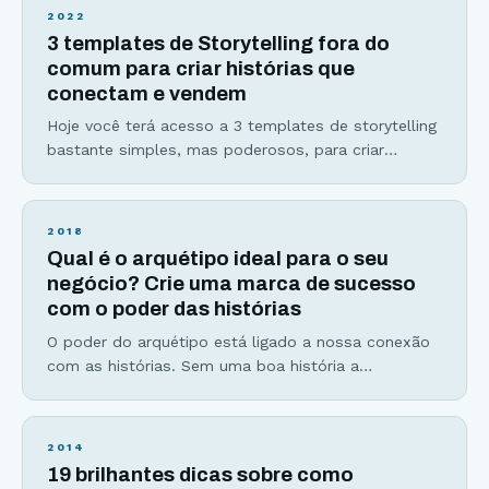
de lançamento semente ou desafios no Instagram.
2022
Se você se sente nervoso(a) ao se colocar diante
3 templates de Storytelling fora do
de uma câmera, ao
comum para criar histórias que
conectam e vendem
Hoje você terá acesso a 3 templates de storytelling
bastante simples, mas poderosos, para criar
histórias envolventes e eficientes que vão mudar a
sua forma de escrever histórias para sempre.
Histórias são infalíveis, seja para vender produtos,
2018
ensinar ou criar uma conexão mais profunda com
Qual é o arquétipo ideal para o seu
sua audiência. E, apesar de serem a melhor
negócio? Crie uma marca de sucesso
ferramenta de
com o poder das histórias
O poder do arquétipo está ligado a nossa conexão
com as histórias. Sem uma boa história a
mensagem se perde no meio de tantas outras
informações que recebemos diariamente. Os seres
humanos não só gostam de histórias, mas precisam
2014
delas para dar sentido a sua vida, que o confortem
19 brilhantes dicas sobre como
emocionalmente e que tragam um senso