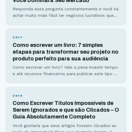
Você Dominará Seu Mercado
Responda essa pergunta constantemente e você irá
achar muito mais fácil ter negócios lucrativos que
muitos empreendedores julgam como “um bicho de
7 cabeças”. Se você algum dia já se viu perdido no
meio do deserto com tantas informações e
2017
estratégias para vender mais sem resultados
Como escrever um livro: 7 simples
concretos… A resposta que você irá tirar dessa
etapas para transformar seu projeto no
poderosa pergunta
produto perfeito para sua audiência
Como escrever um livro? Vale a pena investir tempo
e até recursos financeiros para publicar este tipo de
material? Antes de criar o Viver de Blog, eu também
já estive do outro lado da tela, me perguntando
como poderia transformar meu hobby, o meu blog
2014
HC Investimentos, em um negócio digital lucrativo.
Como Escrever Títulos Impossíveis de
Após indicar produtos
Serem Ignorados e que são Clicados – O
Guia Absolutamente Completo
Você gostaria que seus artigos fossem clicados ao
invés de ignorados? Claro que gostaria! Porém, é