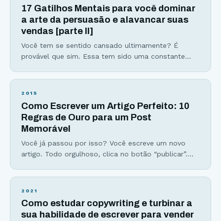
primeira aula está disponível para você assistir aqui
17 Gatilhos Mentais para você dominar
abaixo. Conheça os 10 princípios que um escritor
a arte da persuasão e alavancar suas
deve seguir para ser bem-sucedido e
vendas [parte II]
Você tem se sentido cansado ultimamente? É
provável que sim. Essa tem sido uma constante
das nossas rotinas cada vez mais atarefadas. Dias
com as mesmas 24h de sempre parecem estar
acabando antes de tudo o que realmente
2015
gostaríamos de fazer. Tomar muitas decisões
Como Escrever um Artigo Perfeito: 10
durante o dia nos deixa ainda mais exaustos, em
Regras de Ouro para um Post
especial mentalmente. Esse é
Memorável
Você já passou por isso? Você escreve um novo
artigo. Todo orgulhoso, clica no botão “publicar”.
Mas após uma semana, o número mais frustrante
não sai da sua cabeça. Zero. Zero comentários.
Parece familiar? Não se preocupe. Todos nós já
2021
passamos por essa frustração. Mas essa história
Como estudar copywriting e turbinar a
não precisa terminar assim… Logo, vou ensinar a
sua habilidade de escrever para vender