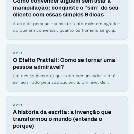
Como convencer alguém sem usar a
você que a persuasão é somente
manipulação: conquiste o “sim” do seu
cliente com essas simples 9 dicas
A arte de persuadir consiste tanto mais em agradar
do que em convencer, quanto os homens se guiam
mais pelo capricho do que pela razão.-Pascal Como
convencer alguém sem usar manipulação. Aprender
a fazer isso parece possível para você? Para a
2018
grande maioria das pessoas, persuasão e
O Efeito Pratfall: Como se tornar uma
manipulação são apenas sinônimos. Mas a minha
pessoa admirável?
tarefa
Um desejo (secreto) que todo comunicador tem é
ser admirado pela sua audiência. Um nível de
conexão profundo que somente fãs conseguem
explicar. Esse efeito que vou compartilhar hoje com
você poderia ser chamado de “Efeito Whinderson
2019
Nunes” (afinal, o cara tem 33 milhões de seguidores
A história da escrita: a invenção que
no Youtube)… … mas vamos manter o nome original.
transformou o mundo (entenda o
porquê)