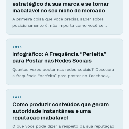
busque ter um negócio bem sucedido. E
estratégico da sua marca e se tornar
inabalável no seu nicho de mercado
A primeira coisa que você precisa saber sobre
posicionamento é: não importa como você se
coloca no mercado mas sim como seus leitores ou
clientes enxergam você! De nada adianta afirmar
que você tem o melhor blog de culinária, por
2014
exemplo, se seus leitores sequer consideram seu
Infográfico: A Frequência “Perfeita”
trabalho como algo relevante em seu nicho. A
para Postar nas Redes Sociais
Quantas vezes postar nas redes sociais? Descubra
a frequência “perfeita” para postar no Facebook,
Twitter, Google+, Instagram e muito mais… Sabe
aquela comida que você adora? Então, imagina ter
que comê-la todos os dias, em todas as refeições.
2018
Por mais que você ame determinado prato, uma
Como produzir conteúdos que geram
hora você vai enjoar. Não ficou convencido? Acha
autoridade instantânea e uma
impossível enjoar
reputação inabalável
O que você pode dizer a respeito da sua reputação