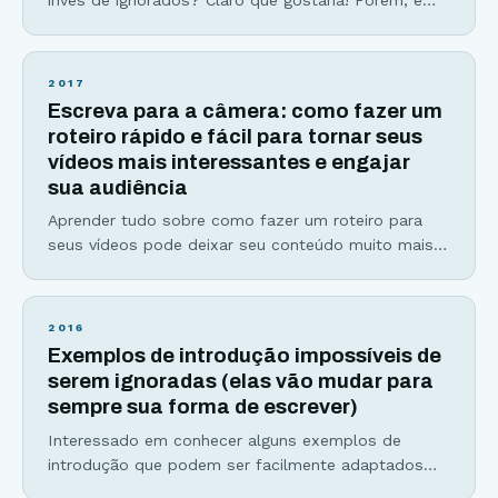
bem provável que você não dedique o tempo
necessário para escrever o título perfeito para seu
artigo. Não se preocupe. Esse artigo servirá como
2017
um super guia para você saber como escrever
Escreva para a câmera: como fazer um
títulos impossíveis de serem ignorados e clicados.
roteiro rápido e fácil para tornar seus
vídeos mais interessantes e engajar
sua audiência
Aprender tudo sobre como fazer um roteiro para
seus vídeos pode deixar seu conteúdo muito mais
interessante, dinâmico e ainda aumentar sua
produtividade. Ainda está em dúvida se vale a pena,
ou não, dedicar um pouco do seu tempo para
2016
escrever roteiros para seus vídeos? Então se
Exemplos de introdução impossíveis de
prepare para ser convencido(a), de uma vez por
serem ignoradas (elas vão mudar para
sempre sua forma de escrever)
Interessado em conhecer alguns exemplos de
introdução que podem ser facilmente adaptados
para diversos estilos de texto? Se você respondeu