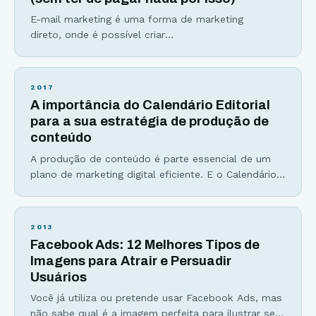
E-mail marketing é uma forma de marketing
direto, onde é possível criar
relacionamento e informar o cliente por meio do
envio de e-mails. Se você não tem uma estratégia
de e-mail marketing, nem que seja ao menos a de
2017
capturar e-mails em seu site, você está, como
A importância do Calendário Editorial
dizem, “deixando dinheiro na mesa”. Aqui estão as
para a sua estratégia de produção de
principais razões pelas quais você precisa criar e
conteúdo
A produção de conteúdo é parte essencial de um
plano de marketing digital eficiente. E o Calendário
Editorial entra como parte da organização dessa
estratégia. Para você, sua empresa ou seu blog
prosperarem na internet e fora dela também, três
2013
itens são fundamentais: 1. Conhecer a fundo seu
Facebook Ads: 12 Melhores Tipos de
público-alvo: características como sexo, idade, grau
Imagens para Atrair e Persuadir
de escolaridade
Usuários
Você já utiliza ou pretende usar Facebook Ads, mas
não sabe qual é a imagem perfeita para ilustrar seu