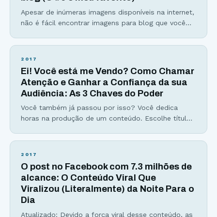
Apesar de inúmeras imagens disponíveis na internet,
não é fácil encontrar imagens para blog que você
olhe e diga “era exatamente essa que eu precisava”.
Com mais blogs e sites surgindo sobre um
determinado assunto, torna-se cada vez mais difícil
2017
se destacar entre milhões. Logo, o blog que tiver
Ei! Você está me Vendo? Como Chamar
uma melhor estética, tipografia, usabilidade,
Atenção e Ganhar a Confiança da sua
posicionamento
Audiência: As 3 Chaves do Poder
Você também já passou por isso? Você dedica
horas na produção de um conteúdo. Escolhe título,
introdução, analogias, estatísticas, tópicos
interessantes… Mas quando publica… A palha do
deserto passa rolando em câmera lenta… Você se
2017
sente sem poderes. Você se sente ignorado. Você
O post no Facebook com 7.3 milhões de
se sente até mesmo injustiçado… Eu sei como é,
alcance: O Conteúdo Viral Que
pois foi exatamente
Viralizou (Literalmente) da Noite Para o
Dia
Atualizado: Devido a força viral desse conteúdo, as