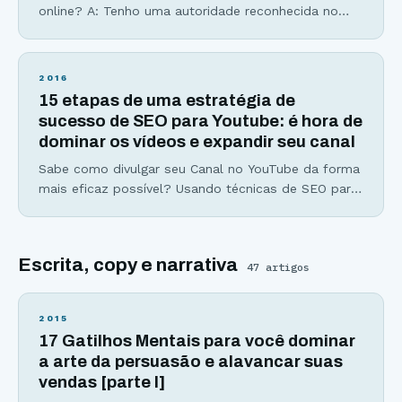
online? A: Tenho uma autoridade reconhecida no
meu nicho de mercado B: Ninguém sabe quem sou
ou o que faço C: Minha imagem na internet não é
nada positiva D: Não faço a menor ideia Seja qual
2016
for o seu caso, é sempre possível melhorar,
15 etapas de uma estratégia de
sucesso de SEO para Youtube: é hora de
dominar os vídeos e expandir seu canal
Sabe como divulgar seu Canal no YouTube da forma
mais eficaz possível? Usando técnicas de SEO para
YouTube. Se você acha que para ganhar espaço no
YouTube basta fazer excelentes vídeos, com
conteúdo de valor, um roteiro bem elaborado e uma
Escrita, copy e narrativa
boa edição, sinto dizer, mas só isso não é
47
artigos
suficiente. Ao finalizar todo esse
2015
17 Gatilhos Mentais para você dominar
a arte da persuasão e alavancar suas
vendas [parte I]