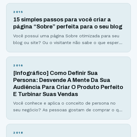
horários para publicar no Google+, LinkedIn e
Twitter… Se você já se perguntou sobre os
2015
melhores (e piores) horários para postar nas redes
15 simples passos para você criar a
sociais, esse infográfico irá responder
página “Sobre” perfeita para o seu blog
Você possui uma página Sobre otimizada para seu
blog ou site? Ou o visitante não sabe o que esperar
de você e do seu site? Talvez você esteja nesse
grupo #2 ou até esteja no grupo #1, com uma boa
página deste tipo… Porém, o objetivo desse artigo é
2016
mostrar como você pode criar uma
[Infográfico] Como Definir Sua
Persona: Desvende A Mente Da Sua
Audiência Para Criar O Produto Perfeito
E Turbinar Suas Vendas
Você conhece e aplica o conceito de persona no
seu negócio? As pessoas gostam de comprar o que
é oferecido especificamente para elas. Um produto
é bem melhor aceito se a oferta for feita baseada
no perfil da pessoa. É aí que entra a persona, ela é
2018
uma representação do seu público, o seu cliente