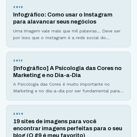
2015
Infográfico: Como usar o Instagram
para alavancar seus negócios
Uma imagem vale mais que mil palavras… Deve ser
por isso que o Instagram é a rede social do
momento. Em outubro de 2014, o aplicativo
completou 4 anos e, desde de seu lançamento, os
números não param de surpreender. Criado pelo
2013
brasileiro Mike Krieger e o americano Kevin Systrom,
[Infográfico] A Psicologia das Cores no
a rede social de fotos estreou na App
Marketing e no Dia-a-Dia
A Psicologia das Cores é muito importante no
Marketing e no dia-a-dia por ser fundamental para
entendermos o significado das cores e como
podemos usar uma determinada cor para nosso
benefício. Cores são poderosas e influenciam
2014
diretamente produtores e consumidores. Estudos
19 sites de imagens para você
apontam que: 84,7% dos consumidores acreditam
encontrar imagens perfeitas para o seu
que as cores de um produto são muito
blog (O #9 é meu favorito)