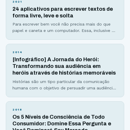
2021
para pecar justo nessa etapa. E o que faz um bom
24 aplicativos para escrever textos de
título? Antes
forma livre, leve e solta
Para escrever bem você não precisa mais do que
papel e caneta e um computador. Essa, inclusive é
uma das razões pelas quais eu amo escrever: É
uma arte acessível e que possibilita grande
liberdade para trabalhar de qualquer lugar. Ainda
2014
assim, sempre dá para melhorar a produtividade e a
[Infográfico] A Jornada do Herói:
fluidez do texto com a
Transformando sua audiência em
heróis através de histórias memoráveis
Histórias são um tipo particular da comunicação
humana com o objetivo de persuadir uma audiência
sobre a visão de quem as conta. O tipo mais
famoso de história é a Jornada do Herói. Joseph
Campbell é considerado um dos maiores
2018
estudiosos e propagadores da jornada do herói. Ela
Os 5 Níveis de Consciência de Todo
já provou sua importância muitas vezes explicando
Consumidor: Domine Essa Pergunta e