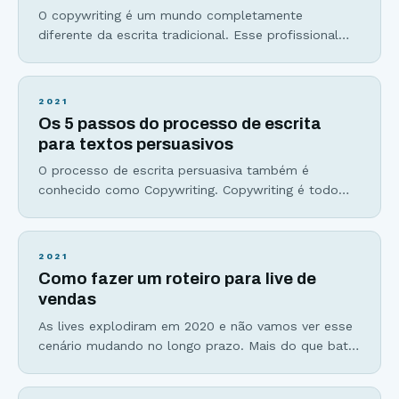
O copywriting é um mundo completamente
diferente da escrita tradicional. Esse profissional
domina a escrita persuasiva, o storytelling e a arte
de vender através de palavras. Não importa se você
deseja ser um escritor de ficção, um redator,
2021
empreendedor, estudar copywriting é requisito
Os 5 passos do processo de escrita
básico para quem deseja viver da escrita ou quer
para textos persuasivos
escrever para ganhar
O processo de escrita persuasiva também é
conhecido como Copywriting. Copywriting é todo
texto que tem a intenção de gerar uma ação
específica, que pode ser desde o cadastro em uma
lista de emails, o download de um material ou a
2021
venda, seu objetivo final. Não é um simples texto
Como fazer um roteiro para live de
que eu vou escrever de
vendas
As lives explodiram em 2020 e não vamos ver esse
cenário mudando no longo prazo. Mais do que bater
um papo com a sua audiência, lives são excelentes
ferramentas de vendas, muito usadas em formatos