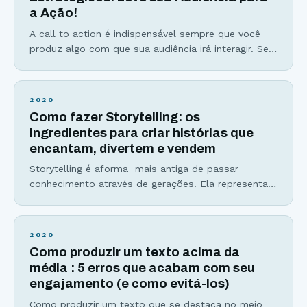
a Ação!
A call to action é indispensável sempre que você
produz algo com que sua audiência irá interagir. Se
você quer que seu público compartilhe seu
conteúdo, comente, se inscreva na sua lista de
email ou baixe algum material, você precisa dizer
2020
isso para ele. E é exatamente essa a função da
Como fazer Storytelling: os
ação de marketing digital
ingredientes para criar histórias que
encantam, divertem e vendem
Storytelling é aforma mais antiga de passar
conhecimento através de gerações. Ela representa
também como olhamos para diversos fatos e
criamos opiniões, já que somos influenciados por
histórias e pela forma como as interpretamos. E
2020
quem não gosta de boas histórias? As bilheterias
Como produzir um texto acima da
milionárias dos filmes da Marvel, a audiência
média : 5 erros que acabam com seu
gigantesca de serviços de streamig
engajamento (e como evitá-los)
Como produzir um texto que se destaca no meio