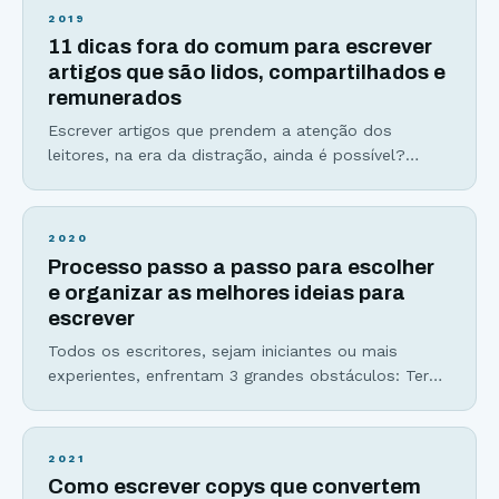
inspirar e aplicar no seu dia a dia. 1. Nunca use uma
2019
palavra comprida quando uma curta cumpriria o
11 dicas fora do comum para escrever
mesmo papel – George Orwell Usar palavras
artigos que são lidos, compartilhados e
remunerados
Escrever artigos que prendem a atenção dos
leitores, na era da distração, ainda é possível?
Talvez você tenha escutado que as pessoas não
leem mais. Talvez você acredite que a internet é
dominada por vídeos. Ou talvez você tenha até
2020
perdido sua fé na escrita. Porém, o que mudou não
Processo passo a passo para escolher
foram as mídias: texto, audio,
e organizar as melhores ideias para
escrever
Todos os escritores, sejam iniciantes ou mais
experientes, enfrentam 3 grandes obstáculos: Ter
ideias para escrever um conteúdo interessante; A
procrastinação para começar seu texto; Dúvidas na
hora de desenvolver a escrita e fechar com chave
2021
de ouro. Esses três obstáculos são sintomas do
Como escrever copys que convertem
mesmo problema doloroso, que se resume a não