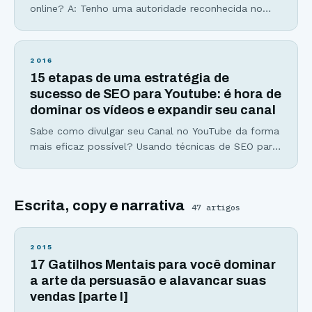
online? A: Tenho uma autoridade reconhecida no
meu nicho de mercado B: Ninguém sabe quem sou
ou o que faço C: Minha imagem na internet não é
nada positiva D: Não faço a menor ideia Seja qual
2016
for o seu caso, é sempre possível melhorar,
15 etapas de uma estratégia de
sucesso de SEO para Youtube: é hora de
dominar os vídeos e expandir seu canal
Sabe como divulgar seu Canal no YouTube da forma
mais eficaz possível? Usando técnicas de SEO para
YouTube. Se você acha que para ganhar espaço no
YouTube basta fazer excelentes vídeos, com
conteúdo de valor, um roteiro bem elaborado e uma
Escrita, copy e narrativa
boa edição, sinto dizer, mas só isso não é
47
artigos
suficiente. Ao finalizar todo esse
2015
17 Gatilhos Mentais para você dominar
a arte da persuasão e alavancar suas
vendas [parte I]