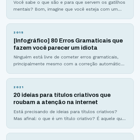
Você sabe o que são e para que servem os gatilhos
mentais? Bom, imagine que você esteja com um
problema e possui duas alternativas para resolvê-lo
e, aparentemente, está em dúvida sobre qual
decisão tomar. Faça algo simples: jogue uma
2015
moeda para o alto. Não que a moeda vá decidir por
[Infográfico] 80 Erros Gramaticais que
você, mas nos instantes
fazem você parecer um idiota
Ninguém está livre de cometer erros gramaticais,
principalmente mesmo com a correção automática
dos smartphones. Mas você sabe quais são os
erros de português mais graves e que, mesmo
assim, muita gente comete? O Viver de Blog tem
2021
como objetivo mostrar as melhores alternativas
20 ideias para títulos criativos que
para que você conquiste sua liberdade profissional
roubam a atenção na internet
e também sua independência
Está precisando de ideias para títulos criativos?
Mas afinal: o que é um título criativo? É aquele que
resume a essência do texto com poucas, mas
poderosas palavras. A responsabilidade que pesa
nas costas do seu título é enorme, logo, não dá