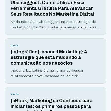
Ubersuggest: Como Utilizar Essa
Ferramenta Gratuita Para Alavancar
Seus Resultados No Marketing Digital
Ainda não usa a Ubersuggest na sua estratégia de
marketing digital? Ou conhecia apenas a sua versão
antiga e, por isso, acabou deixando a ferramenta de
lado? Seja qual for a resposta, este é um bom
momento de olhar com carinho para ela.
2013
Totalmente remodelada por Neil Patel, uma das
[Infográfico] Inbound Marketing: A
principais figuras do marketing digital
estratégia que está mudando a
comunicação nos negócios
Inbound Marketing é uma forma de pensar
relativamente nova, baseada na ideia de
compartilhamento e criação de um conteúdo de
qualidade direcionado para um público-alvo,
utilizando táticas de marketing online. (veja todos
2015
os detalhes sobre Inbound Marketing no infográfico
[eBook] Marketing de Conteúdo para
logo abaixo) O “novo marketing” (Inbound
Iniciantes: os primeiros passos para
Marketing) é qualquer tática de marketing que se