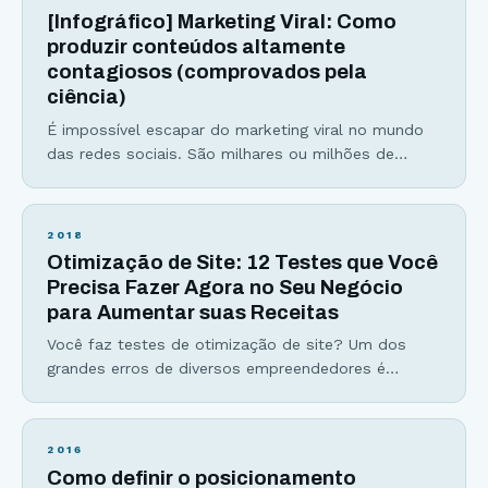
Veja abaixo seus principais benefícios: Aumentam a
[Infográfico] Marketing Viral: Como
conversão de um produto ou
produzir conteúdos altamente
contagiosos (comprovados pela
ciência)
É impossível escapar do marketing viral no mundo
das redes sociais. São milhares ou milhões de
compartilhamentos, curtidas e comentários para um
único conteúdo. Números que surpreendem e
extrapolam nossa capacidade de entendimento,
2018
certo? Errado. Às vezes pode parecer difícil
Otimização de Site: 12 Testes que Você
entender por que um conteúdo viralizou, entretanto
Precisa Fazer Agora no Seu Negócio
com um pouco de atenção conseguimos perceber
para Aumentar suas Receitas
algumas características universais
Você faz testes de otimização de site? Um dos
grandes erros de diversos empreendedores é
assumir que sabe o que seu cliente prefere, e que
tipos de páginas, design e copy serão eficientes. A
otimização de sites é um assunto amplo e
2016
extremamente relevante para qualquer pessoa que
Como definir o posicionamento