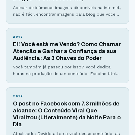
Apesar de inúmeras imagens disponíveis na internet,
não é fácil encontrar imagens para blog que você
olhe e diga “era exatamente essa que eu precisava”.
Com mais blogs e sites surgindo sobre um
determinado assunto, torna-se cada vez mais difícil
2017
se destacar entre milhões. Logo, o blog que tiver
Ei! Você está me Vendo? Como Chamar
uma melhor estética, tipografia, usabilidade,
Atenção e Ganhar a Confiança da sua
posicionamento
Audiência: As 3 Chaves do Poder
Você também já passou por isso? Você dedica
horas na produção de um conteúdo. Escolhe título,
introdução, analogias, estatísticas, tópicos
interessantes… Mas quando publica… A palha do
deserto passa rolando em câmera lenta… Você se
2017
sente sem poderes. Você se sente ignorado. Você
O post no Facebook com 7.3 milhões de
se sente até mesmo injustiçado… Eu sei como é,
alcance: O Conteúdo Viral Que
pois foi exatamente
Viralizou (Literalmente) da Noite Para o
Dia
Atualizado: Devido a força viral desse conteúdo, as