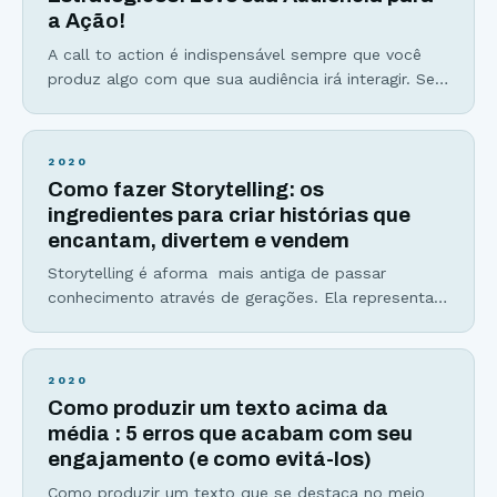
a Ação!
A call to action é indispensável sempre que você
produz algo com que sua audiência irá interagir. Se
você quer que seu público compartilhe seu
conteúdo, comente, se inscreva na sua lista de
email ou baixe algum material, você precisa dizer
2020
isso para ele. E é exatamente essa a função da
Como fazer Storytelling: os
ação de marketing digital
ingredientes para criar histórias que
encantam, divertem e vendem
Storytelling é aforma mais antiga de passar
conhecimento através de gerações. Ela representa
também como olhamos para diversos fatos e
criamos opiniões, já que somos influenciados por
histórias e pela forma como as interpretamos. E
2020
quem não gosta de boas histórias? As bilheterias
Como produzir um texto acima da
milionárias dos filmes da Marvel, a audiência
média : 5 erros que acabam com seu
gigantesca de serviços de streamig
engajamento (e como evitá-los)
Como produzir um texto que se destaca no meio