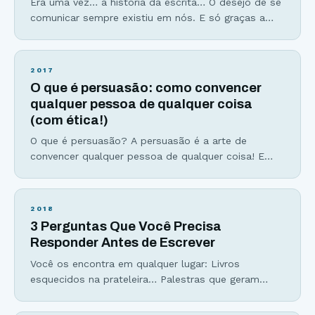
Era uma vez… a história da escrita… O desejo de se
comunicar sempre existiu em nós. E só graças a
habilidade social que desenvolvemos, que a espécie
Homo sapiens foi capaz de sobreviver. Os homens
(e mulheres) das cavernas começaram a contar
2017
suas histórias e a transmitir experiências e
O que é persuasão: como convencer
sentimentos através das pinturas rupestres, como
qualquer pessoa de qualquer coisa
(com ética!)
O que é persuasão? A persuasão é a arte de
convencer qualquer pessoa de qualquer coisa! E
sim, é possível convencer outras pessoas a
fazerem aquilo que você deseja desde que isso seja
bom para elas também. Não é manipulação, não é
2018
uma forma de levar outras pessoas a realizar os
3 Perguntas Que Você Precisa
seus desejos e muito
Responder Antes de Escrever
Você os encontra em qualquer lugar: Livros
esquecidos na prateleira… Palestras que geram
mais sono do que aplausos… Filmes sem pé nem
cabeça… Podcasts que ocupam espaço no celular,