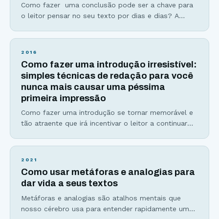
Como fazer uma conclusão pode ser a chave para
o leitor pensar no seu texto por dias e dias? A
parte mais difícil de escrever, seja o roteiro de um
filme, um livro ou até mesmo em um artigo é a
conclusão. Um final ruim pode arruinar toda a
2016
experiência que você teve com uma
Como fazer uma introdução irresistível:
simples técnicas de redação para você
nunca mais causar uma péssima
primeira impressão
Como fazer uma introdução se tornar memorável e
tão atraente que irá incentivar o leitor a continuar
lendo seu texto, independente do tema? Pense
comigo: Você nunca terá uma segunda chance de
causar uma primeira boa impressão. Estudos
2021
comprovam que 79% dos leitores escaneam
Como usar metáforas e analogias para
páginas na internet. Ou seja… eles não lêem palavra
dar vida a seus textos
por palavra, mas apenas aquelas
Metáforas e analogias são atalhos mentais que
nosso cérebro usa para entender rapidamente um