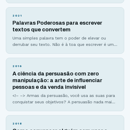
conceito. Assim como as histórias, as metáforas e
analogias grudam na nossa mente, tornando o
processo de aprendizado e memorização muito
2021
mais fácil e rápido por criarem imagens mentais de
Palavras Poderosas para escrever
fácil compreensão. As metáforas são aplicações de
textos que convertem
uma palavra por semelhança
Uma simples palavra tem o poder de elevar ou
derrubar seu texto. Não é à toa que escrever é uma
arte e que dominá-la exige muito treino e estudo,
além da escolha entre palavras poderosas e
palavras fracas. Leia esse trecho aqui embaixo e
2016
veja o que você acha: “No entanto, aqui estamos
A ciência da persuasão com zero
nós, décadas
manipulação: a arte de influenciar
pessoas e da venda invisível
<!– –> Armas da persuasão, você usa as suas para
conquistar seus objetivos? A persuasão nada mais
é que uma estratégia de comunicação que consiste
em utilizar recursos lógicos e racionais ou
simbólicos para induzir alguém a aceitar uma ideia,
2018
uma atitude ou realizar uma ação.” E não pense