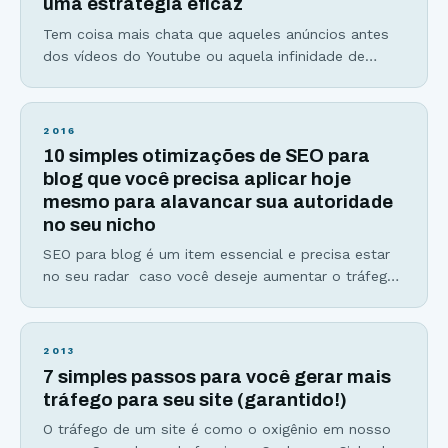
uma estratégia eficaz
baseia em
Tem coisa mais chata que aqueles anúncios antes
dos vídeos do Youtube ou aquela infinidade de
comerciais no intervalo do seu programa favorito?
Bom, não sou só eu e você que achamos isso um
incômodo. De acordo com a Unbounce, ferramenta
2016
online de criação de landing pages, 84% das
10 simples otimizações de SEO para
pessoas deixam seus sites favoritos pelo
blog que você precisa aplicar hoje
mesmo para alavancar sua autoridade
no seu nicho
SEO para blog é um item essencial e precisa estar
no seu radar caso você deseje aumentar o tráfego
do seu site. Se não está, a hora de começar a se
preocupar é agora! SEO para blog ou também
conhecido como SEO On Page, envolve qualquer
2013
estratégia para melhorar o desempenho do seu
7 simples passos para você gerar mais
blog perante os mecanismos
tráfego para seu site (garantido!)
O tráfego de um site é como o oxigênio em nosso