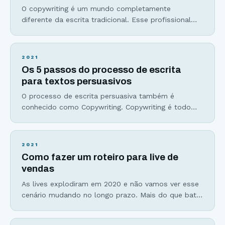
O copywriting é um mundo completamente
diferente da escrita tradicional. Esse profissional
domina a escrita persuasiva, o storytelling e a arte
de vender através de palavras. Não importa se você
deseja ser um escritor de ficção, um redator,
2021
empreendedor, estudar copywriting é requisito
Os 5 passos do processo de escrita
básico para quem deseja viver da escrita ou quer
para textos persuasivos
escrever para ganhar
O processo de escrita persuasiva também é
conhecido como Copywriting. Copywriting é todo
texto que tem a intenção de gerar uma ação
específica, que pode ser desde o cadastro em uma
lista de emails, o download de um material ou a
2021
venda, seu objetivo final. Não é um simples texto
Como fazer um roteiro para live de
que eu vou escrever de
vendas
As lives explodiram em 2020 e não vamos ver esse
cenário mudando no longo prazo. Mais do que bater
um papo com a sua audiência, lives são excelentes
ferramentas de vendas, muito usadas em formatos