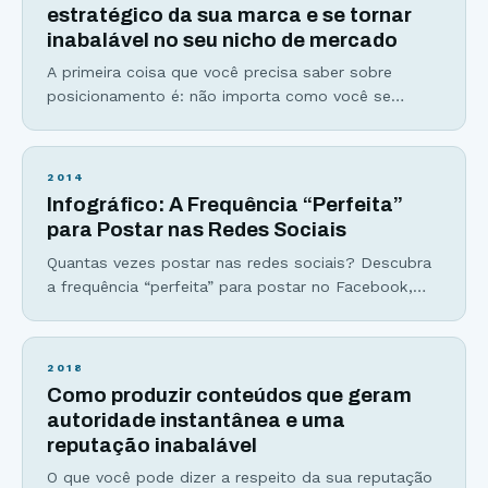
busque ter um negócio bem sucedido. E
estratégico da sua marca e se tornar
inabalável no seu nicho de mercado
A primeira coisa que você precisa saber sobre
posicionamento é: não importa como você se
coloca no mercado mas sim como seus leitores ou
clientes enxergam você! De nada adianta afirmar
que você tem o melhor blog de culinária, por
2014
exemplo, se seus leitores sequer consideram seu
Infográfico: A Frequência “Perfeita”
trabalho como algo relevante em seu nicho. A
para Postar nas Redes Sociais
Quantas vezes postar nas redes sociais? Descubra
a frequência “perfeita” para postar no Facebook,
Twitter, Google+, Instagram e muito mais… Sabe
aquela comida que você adora? Então, imagina ter
que comê-la todos os dias, em todas as refeições.
2018
Por mais que você ame determinado prato, uma
Como produzir conteúdos que geram
hora você vai enjoar. Não ficou convencido? Acha
autoridade instantânea e uma
impossível enjoar
reputação inabalável
O que você pode dizer a respeito da sua reputação