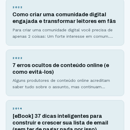
Instagram não param de impressionar: Em 2016, o
2022
aplicativo de fotos atingiu a marca de 400 milhões
Como criar uma comunidade digital
de usuários, passando à frente do Twitter. As
engajada e transformar leitores em fãs
Para criar uma comunidade digital você precisa de
apenas 2 coisas: Um forte interesse em comum.
Forma única de se comunicar, que pode acontecer
do líder para seus seguidores, dos seguidores para
o líder e entre os seguidores. Para se ter uma
2022
Comunidade digital engajada, o líder deve
7 erros ocultos de conteúdo online (e
transformar esse interesse em comum em um
como evitá-los)
Alguns produtores de conteúdo online acreditam
saber tudo sobre o assunto, mas continuam
cometendo os mesmos erros que atrasam e
dificultam a conquista dos resultados que o
conteúdo tem o poder de gerar. Vamos conhecer os
2014
7 perigos ocultos na hora de produzir conteúdos
[eBook] 37 dicas inteligentes para
online e o que você pode fazer para evitá-los. Erro
construir e crescer sua lista de email
#1:
(sem ter de pagar nada por isso)