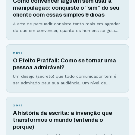
Como convencer alguém sem usar a
você que a persuasão é somente
manipulação: conquiste o “sim” do seu
cliente com essas simples 9 dicas
A arte de persuadir consiste tanto mais em agradar
do que em convencer, quanto os homens se guiam
mais pelo capricho do que pela razão.-Pascal Como
convencer alguém sem usar manipulação. Aprender
a fazer isso parece possível para você? Para a
2018
grande maioria das pessoas, persuasão e
O Efeito Pratfall: Como se tornar uma
manipulação são apenas sinônimos. Mas a minha
pessoa admirável?
tarefa
Um desejo (secreto) que todo comunicador tem é
ser admirado pela sua audiência. Um nível de
conexão profundo que somente fãs conseguem
explicar. Esse efeito que vou compartilhar hoje com
você poderia ser chamado de “Efeito Whinderson
2019
Nunes” (afinal, o cara tem 33 milhões de seguidores
A história da escrita: a invenção que
no Youtube)… … mas vamos manter o nome original.
transformou o mundo (entenda o
porquê)