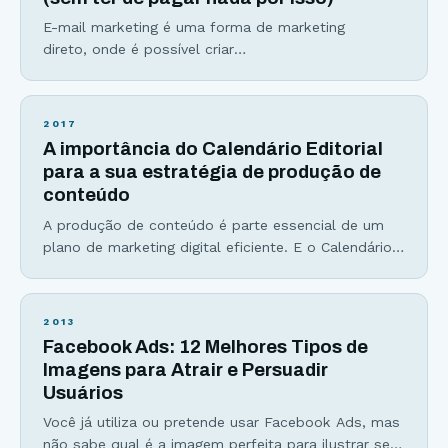
E-mail marketing é uma forma de marketing
direto, onde é possível criar
relacionamento e informar o cliente por meio do
envio de e-mails. Se você não tem uma estratégia
de e-mail marketing, nem que seja ao menos a de
2017
capturar e-mails em seu site, você está, como
A importância do Calendário Editorial
dizem, “deixando dinheiro na mesa”. Aqui estão as
para a sua estratégia de produção de
principais razões pelas quais você precisa criar e
conteúdo
A produção de conteúdo é parte essencial de um
plano de marketing digital eficiente. E o Calendário
Editorial entra como parte da organização dessa
estratégia. Para você, sua empresa ou seu blog
prosperarem na internet e fora dela também, três
2013
itens são fundamentais: 1. Conhecer a fundo seu
Facebook Ads: 12 Melhores Tipos de
público-alvo: características como sexo, idade, grau
Imagens para Atrair e Persuadir
de escolaridade
Usuários
Você já utiliza ou pretende usar Facebook Ads, mas
não sabe qual é a imagem perfeita para ilustrar seu