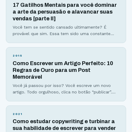
primeira aula está disponível para você assistir aqui
17 Gatilhos Mentais para você dominar
abaixo. Conheça os 10 princípios que um escritor
a arte da persuasão e alavancar suas
deve seguir para ser bem-sucedido e
vendas [parte II]
Você tem se sentido cansado ultimamente? É
provável que sim. Essa tem sido uma constante
das nossas rotinas cada vez mais atarefadas. Dias
com as mesmas 24h de sempre parecem estar
acabando antes de tudo o que realmente
2015
gostaríamos de fazer. Tomar muitas decisões
Como Escrever um Artigo Perfeito: 10
durante o dia nos deixa ainda mais exaustos, em
Regras de Ouro para um Post
especial mentalmente. Esse é
Memorável
Você já passou por isso? Você escreve um novo
artigo. Todo orgulhoso, clica no botão “publicar”.
Mas após uma semana, o número mais frustrante
não sai da sua cabeça. Zero. Zero comentários.
Parece familiar? Não se preocupe. Todos nós já
2021
passamos por essa frustração. Mas essa história
Como estudar copywriting e turbinar a
não precisa terminar assim… Logo, vou ensinar a
sua habilidade de escrever para vender