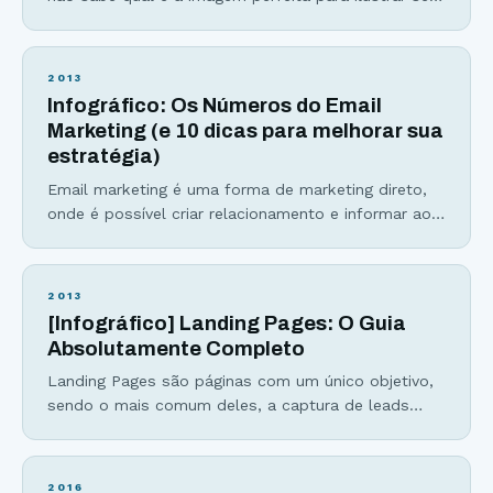
anúncio? Após muito testar (e gastar), encontrei os
12 tipos de imagens que, quando colocadas para
testes, aumentavam bastante minha conversão. No
2013
artigo sobre marketing nas redes sociais, comentei
Infográfico: Os Números do Email
sobre um anúncio que me gerou 5.043
Marketing (e 10 dicas para melhorar sua
estratégia)
Email marketing é uma forma de marketing direto,
onde é possível criar relacionamento e informar ao
cliente por meio do envio de e-mails. Se você não
tem uma estratégia de email marketing criativo, nem
que seja ao menos capturar emails no seu site,
2013
você está “deixando dinheiro na mesa“, como dizem.
[Infográfico] Landing Pages: O Guia
Aqui estão as principais
Absolutamente Completo
Landing Pages são páginas com um único objetivo,
sendo o mais comum deles, a captura de leads
para uma lista de email. Elas fazem parte de toda
estratégia de marketing bem sucedida e podem
aumentar em até 47% as vendas de uma empresa.
2016