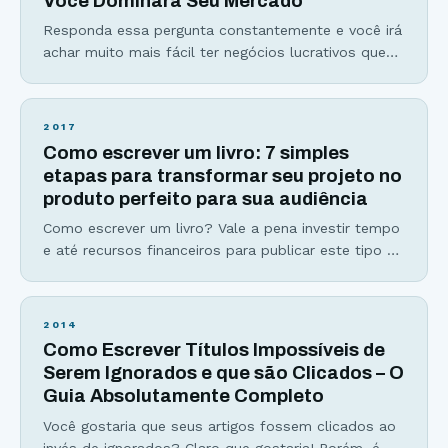
Você Dominará Seu Mercado
Responda essa pergunta constantemente e você irá
achar muito mais fácil ter negócios lucrativos que
muitos empreendedores julgam como “um bicho de
7 cabeças”. Se você algum dia já se viu perdido no
meio do deserto com tantas informações e
2017
estratégias para vender mais sem resultados
Como escrever um livro: 7 simples
concretos… A resposta que você irá tirar dessa
etapas para transformar seu projeto no
poderosa pergunta
produto perfeito para sua audiência
Como escrever um livro? Vale a pena investir tempo
e até recursos financeiros para publicar este tipo de
material? Antes de criar o Viver de Blog, eu também
já estive do outro lado da tela, me perguntando
como poderia transformar meu hobby, o meu blog
2014
HC Investimentos, em um negócio digital lucrativo.
Como Escrever Títulos Impossíveis de
Após indicar produtos
Serem Ignorados e que são Clicados – O
Guia Absolutamente Completo
Você gostaria que seus artigos fossem clicados ao
invés de ignorados? Claro que gostaria! Porém, é