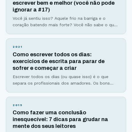
escrever bem e melhor (você não pode
ignorar a #17)
Você já sentiu isso? Aquele frio na barriga e o
coração batendo mais forte? Você não sabe o que,
mas alguma coisa está dizendo que dessa vez será
diferente. Não serão apenas palavras de mudanças,
mas verdadeiros atos corajosos para embarcar de
2021
vez em uma nova jornada. Uma jornada que você
Como escrever todos os dias:
sempre sonhou e desejou percorrer. Você sente
exercícios de escrita para parar de
sofrer e começar a criar
Escrever todos os dias (ou quase isso) é o que
separa os profissionais dos amadores. Os bons
escritores dos medíocres e os fracassados dos
bem-sucedidos. Um exemplo de disciplina, trabalho
duro, e diário para alcançar a genialidade é Mozart.
2019
Ele nasceu com um indiscutível talento para a
Como fazer uma conclusão
música. Seu pai era professor de música e
inesquecível: 7 dicas para grudar na
mente dos seus leitores