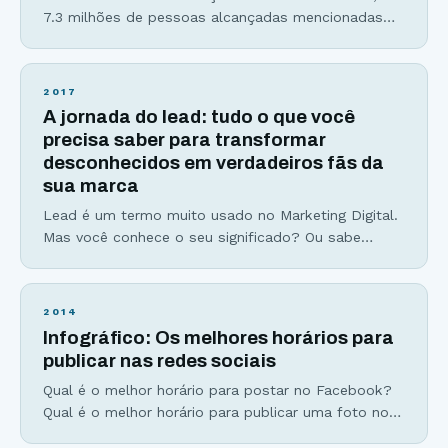
7.3 milhões de pessoas alcançadas mencionadas
no título já cresceram para mais de 8 milhões. Um
conteúdo viral não nasce do berço. Ele é
construído. Dos mitos milenares aos vídeos com
2017
mais de 1 bilhão de visualizações hoje no Youtube
A jornada do lead: tudo o que você
uma coisa é certa… Existem padrões e
precisa saber para transformar
desconhecidos em verdadeiros fãs da
sua marca
Lead é um termo muito usado no Marketing Digital.
Mas você conhece o seu significado? Ou sabe
como gerar mais leads para seu negócio? É
justamente sobre isso que vamos falar no artigo de
hoje. Há cerca de 6 meses atrás comecei a receber
2014
ligações de vários corretores de imóveis com
Infográfico: Os melhores horários para
ofertas “irresistíveis” de apartamentos
publicar nas redes sociais
Qual é o melhor horário para postar no Facebook?
Qual é o melhor horário para publicar uma foto no
Instagram? Ou até mesmo quais são os piores