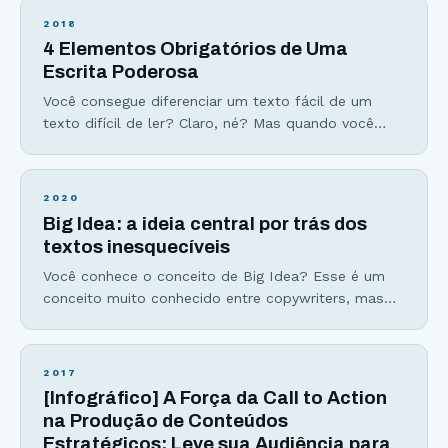
mas você nunca escuta… Artigos em blog que
2018
passam despercebidos como navios no nevoeiro…
4 Elementos Obrigatórios de Uma
Esses fracassos podem (e devem) ser evitados se
Escrita Poderosa
você fizer apenas 3
Você consegue diferenciar um texto fácil de um
texto difícil de ler? Claro, né? Mas quando você
escreve… Como ter a garantia que seus leitores irão
entender o que você escreve? Hoje eu vou te
apresentar os 4 elementos essenciais da escrita. Ao
2020
trabalhar na simplicidade dentro desses elementos,
Big Idea: a ideia central por trás dos
você garante o entendimento da sua
textos inesquecíveis
Você conhece o conceito de Big Idea? Esse é um
conceito muito conhecido entre copywriters, mas
que pode ser aplicado a qualquer tipo de texto. Em
um mundo tão multipotencial como o de hoje, ter
foco em uma única coisa é um grande tesouro,
2017
mais eficiente que qualquer gatilho mental. O maior
[Infográfico] A Força da Call to Action
desafio do escritor
na Produção de Conteúdos
Estratégicos: Leve sua Audiência para