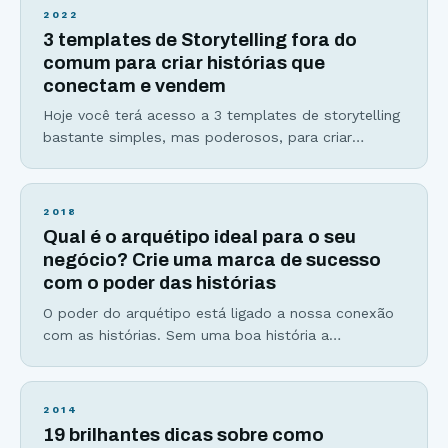
de lançamento semente ou desafios no Instagram.
2022
Se você se sente nervoso(a) ao se colocar diante
3 templates de Storytelling fora do
de uma câmera, ao
comum para criar histórias que
conectam e vendem
Hoje você terá acesso a 3 templates de storytelling
bastante simples, mas poderosos, para criar
histórias envolventes e eficientes que vão mudar a
sua forma de escrever histórias para sempre.
Histórias são infalíveis, seja para vender produtos,
2018
ensinar ou criar uma conexão mais profunda com
Qual é o arquétipo ideal para o seu
sua audiência. E, apesar de serem a melhor
negócio? Crie uma marca de sucesso
ferramenta de
com o poder das histórias
O poder do arquétipo está ligado a nossa conexão
com as histórias. Sem uma boa história a
mensagem se perde no meio de tantas outras
informações que recebemos diariamente. Os seres
humanos não só gostam de histórias, mas precisam
2014
delas para dar sentido a sua vida, que o confortem
19 brilhantes dicas sobre como
emocionalmente e que tragam um senso