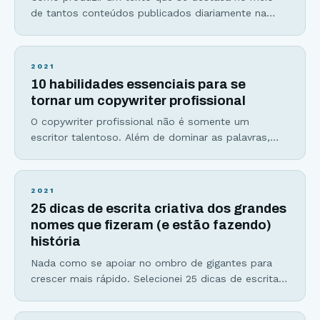
de tantos conteúdos publicados diariamente na
internet? Através de uma escrita criativa, atraente e
de alta qualidade. Mas, para conseguir esse feito,
significa que cada parte do texto que você produz,
2021
precisa resolver um problema ou atender a um
10 habilidades essenciais para se
desejo. O ideal é conseguir fazer as
tornar um copywriter profissional
O copywriter profissional não é somente um
escritor talentoso. Além de dominar as palavras,
ele(a) entende a mente humana e as motivações
verdadeiras por trás da decisão de compra como
poucos. Com essa combinação infalível, cria e
2021
otimiza páginas de vendas, emails, anúncios em
25 dicas de escrita criativa dos grandes
redes sociais, em mecanismos de busca e até
nomes que fizeram (e estão fazendo)
escreve scripts de
história
Nada como se apoiar no ombro de gigantes para
crescer mais rápido. Selecionei 25 dicas de escrita
criativa de grandes escritores, romancistas e
copywriters mundialmente conhecidos para você se