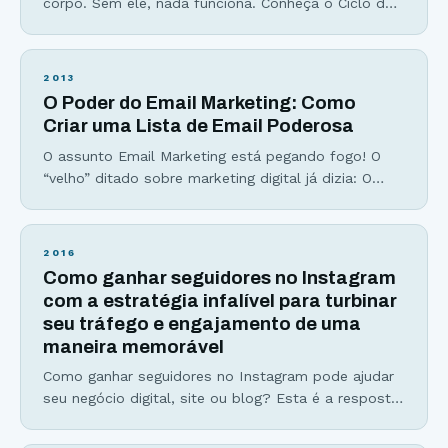
corpo. Sem ele, nada funciona. Conheça o Ciclo do
Fracasso da Geração de Tráfego Você transpira
dias, horas, minutos e segundos de sua vida
escrevendo AQUELE artigo que deveria, no mínimo,
2013
concorrer a um prêmio. Você clica no botão publicar
O Poder do Email Marketing: Como
e fixa sua atenção nas
Criar uma Lista de Email Poderosa
O assunto Email Marketing está pegando fogo! O
“velho” ditado sobre marketing digital já dizia: O
dinheiro está na lista (The money is in the list) Se
você não captura emails para a sua lista de email,
me desculpe, mas você está deixando dinheiro na
2016
mesa. Se você ainda acha que deve focar boa parte
Como ganhar seguidores no Instagram
do
com a estratégia infalível para turbinar
seu tráfego e engajamento de uma
maneira memorável
Como ganhar seguidores no Instagram pode ajudar
seu negócio digital, site ou blog? Esta é a resposta
que muitos empreendedores digitais estão
querendo descobrir! Muito por que os números do