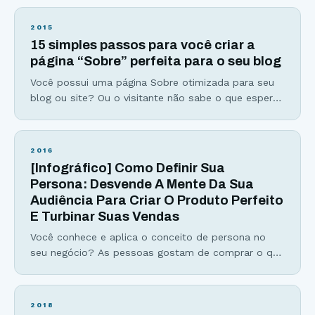
horários para publicar no Google+, LinkedIn e
Twitter… Se você já se perguntou sobre os
2015
melhores (e piores) horários para postar nas redes
15 simples passos para você criar a
sociais, esse infográfico irá responder
página “Sobre” perfeita para o seu blog
Você possui uma página Sobre otimizada para seu
blog ou site? Ou o visitante não sabe o que esperar
de você e do seu site? Talvez você esteja nesse
grupo #2 ou até esteja no grupo #1, com uma boa
página deste tipo… Porém, o objetivo desse artigo é
2016
mostrar como você pode criar uma
[Infográfico] Como Definir Sua
Persona: Desvende A Mente Da Sua
Audiência Para Criar O Produto Perfeito
E Turbinar Suas Vendas
Você conhece e aplica o conceito de persona no
seu negócio? As pessoas gostam de comprar o que
é oferecido especificamente para elas. Um produto
é bem melhor aceito se a oferta for feita baseada
no perfil da pessoa. É aí que entra a persona, ela é
2018
uma representação do seu público, o seu cliente