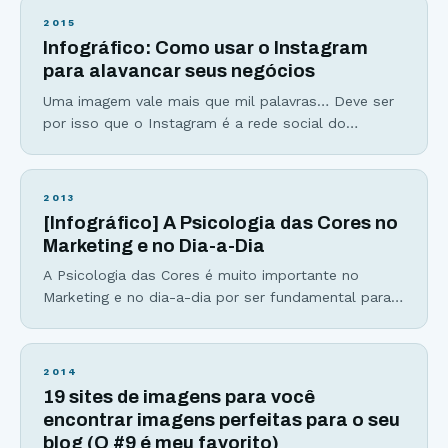
2015
Infográfico: Como usar o Instagram
para alavancar seus negócios
Uma imagem vale mais que mil palavras… Deve ser
por isso que o Instagram é a rede social do
momento. Em outubro de 2014, o aplicativo
completou 4 anos e, desde de seu lançamento, os
números não param de surpreender. Criado pelo
2013
brasileiro Mike Krieger e o americano Kevin Systrom,
[Infográfico] A Psicologia das Cores no
a rede social de fotos estreou na App
Marketing e no Dia-a-Dia
A Psicologia das Cores é muito importante no
Marketing e no dia-a-dia por ser fundamental para
entendermos o significado das cores e como
podemos usar uma determinada cor para nosso
benefício. Cores são poderosas e influenciam
2014
diretamente produtores e consumidores. Estudos
19 sites de imagens para você
apontam que: 84,7% dos consumidores acreditam
encontrar imagens perfeitas para o seu
que as cores de um produto são muito
blog (O #9 é meu favorito)