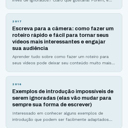
bem provável que você não dedique o tempo
necessário para escrever o título perfeito para seu
artigo. Não se preocupe. Esse artigo servirá como
2017
um super guia para você saber como escrever
Escreva para a câmera: como fazer um
títulos impossíveis de serem ignorados e clicados.
roteiro rápido e fácil para tornar seus
vídeos mais interessantes e engajar
sua audiência
Aprender tudo sobre como fazer um roteiro para
seus vídeos pode deixar seu conteúdo muito mais
interessante, dinâmico e ainda aumentar sua
produtividade. Ainda está em dúvida se vale a pena,
ou não, dedicar um pouco do seu tempo para
2016
escrever roteiros para seus vídeos? Então se
Exemplos de introdução impossíveis de
prepare para ser convencido(a), de uma vez por
serem ignoradas (elas vão mudar para
sempre sua forma de escrever)
Interessado em conhecer alguns exemplos de
introdução que podem ser facilmente adaptados
para diversos estilos de texto? Se você respondeu