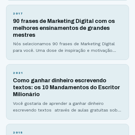
sim, é porque já está convencido do poder de uma
boa introdução. Se não, sinto dizer, mas ao
2017
subestimar a importância dessa parte do seu artigo
90 frases de Marketing Digital com os
pode ser que você esteja perdendo muitos leitores
melhores ensinamentos de grandes
pelo
mestres
Nós selecionamos 90 frases de Marketing Digital
para você. Uma dose de inspiração e motivação
para você começar ou continuar o seu trabalho
usando o Marketing Digital como importante
estratégia de promoção de seus produtos e
2021
serviços e também para a construção de uma
Como ganhar dinheiro escrevendo
marca poderosa. São 90 frases de Marketing Digital
textos: os 10 Mandamentos do Escritor
contendo ensinamentos dos
Milionário
Você gostaria de aprender a ganhar dinheiro
escrevendo textos através de aulas gratuitas sobre
escrita? Toda semana um conteúdo memorável
sobre como viver da escrita estará a sua disposição
nessa página: https://viverdeblog.com/aulas/ A
2015