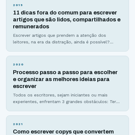
inspirar e aplicar no seu dia a dia. 1. Nunca use uma
2019
palavra comprida quando uma curta cumpriria o
11 dicas fora do comum para escrever
mesmo papel – George Orwell Usar palavras
artigos que são lidos, compartilhados e
remunerados
Escrever artigos que prendem a atenção dos
leitores, na era da distração, ainda é possível?
Talvez você tenha escutado que as pessoas não
leem mais. Talvez você acredite que a internet é
dominada por vídeos. Ou talvez você tenha até
2020
perdido sua fé na escrita. Porém, o que mudou não
Processo passo a passo para escolher
foram as mídias: texto, audio,
e organizar as melhores ideias para
escrever
Todos os escritores, sejam iniciantes ou mais
experientes, enfrentam 3 grandes obstáculos: Ter
ideias para escrever um conteúdo interessante; A
procrastinação para começar seu texto; Dúvidas na
hora de desenvolver a escrita e fechar com chave
2021
de ouro. Esses três obstáculos são sintomas do
Como escrever copys que convertem
mesmo problema doloroso, que se resume a não