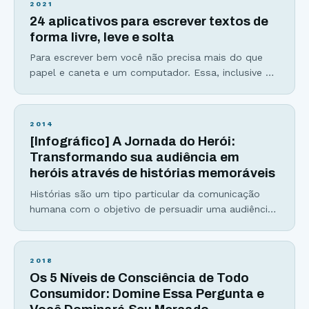
2021
para pecar justo nessa etapa. E o que faz um bom
24 aplicativos para escrever textos de
título? Antes
forma livre, leve e solta
Para escrever bem você não precisa mais do que
papel e caneta e um computador. Essa, inclusive é
uma das razões pelas quais eu amo escrever: É
uma arte acessível e que possibilita grande
liberdade para trabalhar de qualquer lugar. Ainda
2014
assim, sempre dá para melhorar a produtividade e a
[Infográfico] A Jornada do Herói:
fluidez do texto com a
Transformando sua audiência em
heróis através de histórias memoráveis
Histórias são um tipo particular da comunicação
humana com o objetivo de persuadir uma audiência
sobre a visão de quem as conta. O tipo mais
famoso de história é a Jornada do Herói. Joseph
Campbell é considerado um dos maiores
2018
estudiosos e propagadores da jornada do herói. Ela
Os 5 Níveis de Consciência de Todo
já provou sua importância muitas vezes explicando
Consumidor: Domine Essa Pergunta e