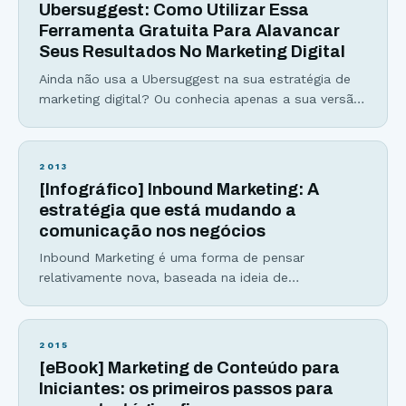
Ubersuggest: Como Utilizar Essa
Ferramenta Gratuita Para Alavancar
Seus Resultados No Marketing Digital
Ainda não usa a Ubersuggest na sua estratégia de
marketing digital? Ou conhecia apenas a sua versão
antiga e, por isso, acabou deixando a ferramenta de
lado? Seja qual for a resposta, este é um bom
momento de olhar com carinho para ela.
2013
Totalmente remodelada por Neil Patel, uma das
[Infográfico] Inbound Marketing: A
principais figuras do marketing digital
estratégia que está mudando a
comunicação nos negócios
Inbound Marketing é uma forma de pensar
relativamente nova, baseada na ideia de
compartilhamento e criação de um conteúdo de
qualidade direcionado para um público-alvo,
utilizando táticas de marketing online. (veja todos
2015
os detalhes sobre Inbound Marketing no infográfico
[eBook] Marketing de Conteúdo para
logo abaixo) O “novo marketing” (Inbound
Iniciantes: os primeiros passos para
Marketing) é qualquer tática de marketing que se