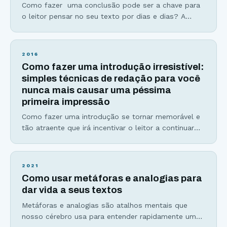
Como fazer uma conclusão pode ser a chave para
o leitor pensar no seu texto por dias e dias? A
parte mais difícil de escrever, seja o roteiro de um
filme, um livro ou até mesmo em um artigo é a
conclusão. Um final ruim pode arruinar toda a
2016
experiência que você teve com uma
Como fazer uma introdução irresistível:
simples técnicas de redação para você
nunca mais causar uma péssima
primeira impressão
Como fazer uma introdução se tornar memorável e
tão atraente que irá incentivar o leitor a continuar
lendo seu texto, independente do tema? Pense
comigo: Você nunca terá uma segunda chance de
causar uma primeira boa impressão. Estudos
2021
comprovam que 79% dos leitores escaneam
Como usar metáforas e analogias para
páginas na internet. Ou seja… eles não lêem palavra
dar vida a seus textos
por palavra, mas apenas aquelas
Metáforas e analogias são atalhos mentais que
nosso cérebro usa para entender rapidamente um