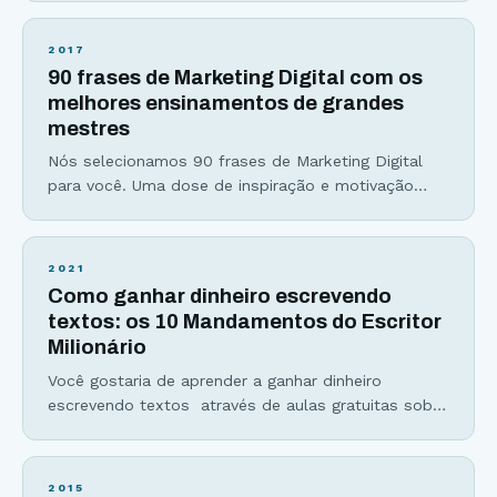
sim, é porque já está convencido do poder de uma
boa introdução. Se não, sinto dizer, mas ao
2017
subestimar a importância dessa parte do seu artigo
90 frases de Marketing Digital com os
pode ser que você esteja perdendo muitos leitores
melhores ensinamentos de grandes
pelo
mestres
Nós selecionamos 90 frases de Marketing Digital
para você. Uma dose de inspiração e motivação
para você começar ou continuar o seu trabalho
usando o Marketing Digital como importante
estratégia de promoção de seus produtos e
2021
serviços e também para a construção de uma
Como ganhar dinheiro escrevendo
marca poderosa. São 90 frases de Marketing Digital
textos: os 10 Mandamentos do Escritor
contendo ensinamentos dos
Milionário
Você gostaria de aprender a ganhar dinheiro
escrevendo textos através de aulas gratuitas sobre
escrita? Toda semana um conteúdo memorável
sobre como viver da escrita estará a sua disposição
nessa página: https://viverdeblog.com/aulas/ A
2015