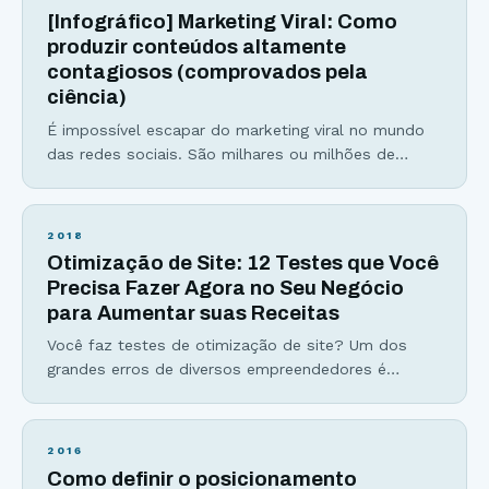
Veja abaixo seus principais benefícios: Aumentam a
[Infográfico] Marketing Viral: Como
conversão de um produto ou
produzir conteúdos altamente
contagiosos (comprovados pela
ciência)
É impossível escapar do marketing viral no mundo
das redes sociais. São milhares ou milhões de
compartilhamentos, curtidas e comentários para um
único conteúdo. Números que surpreendem e
extrapolam nossa capacidade de entendimento,
2018
certo? Errado. Às vezes pode parecer difícil
Otimização de Site: 12 Testes que Você
entender por que um conteúdo viralizou, entretanto
Precisa Fazer Agora no Seu Negócio
com um pouco de atenção conseguimos perceber
para Aumentar suas Receitas
algumas características universais
Você faz testes de otimização de site? Um dos
grandes erros de diversos empreendedores é
assumir que sabe o que seu cliente prefere, e que
tipos de páginas, design e copy serão eficientes. A
otimização de sites é um assunto amplo e
2016
extremamente relevante para qualquer pessoa que
Como definir o posicionamento