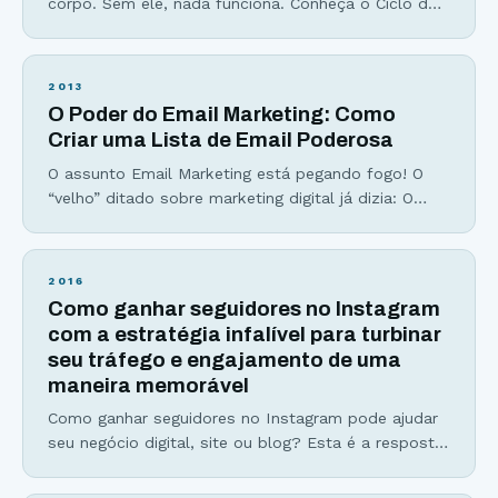
corpo. Sem ele, nada funciona. Conheça o Ciclo do
Fracasso da Geração de Tráfego Você transpira
dias, horas, minutos e segundos de sua vida
escrevendo AQUELE artigo que deveria, no mínimo,
2013
concorrer a um prêmio. Você clica no botão publicar
O Poder do Email Marketing: Como
e fixa sua atenção nas
Criar uma Lista de Email Poderosa
O assunto Email Marketing está pegando fogo! O
“velho” ditado sobre marketing digital já dizia: O
dinheiro está na lista (The money is in the list) Se
você não captura emails para a sua lista de email,
me desculpe, mas você está deixando dinheiro na
2016
mesa. Se você ainda acha que deve focar boa parte
Como ganhar seguidores no Instagram
do
com a estratégia infalível para turbinar
seu tráfego e engajamento de uma
maneira memorável
Como ganhar seguidores no Instagram pode ajudar
seu negócio digital, site ou blog? Esta é a resposta
que muitos empreendedores digitais estão
querendo descobrir! Muito por que os números do