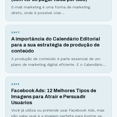
E-mail marketing é uma forma de marketing
direto, onde é possível criar
relacionamento e informar o cliente por meio do
envio de e-mails. Se você não tem uma estratégia
de e-mail marketing, nem que seja ao menos a de
2017
capturar e-mails em seu site, você está, como
A importância do Calendário Editorial
dizem, “deixando dinheiro na mesa”. Aqui estão as
para a sua estratégia de produção de
principais razões pelas quais você precisa criar e
conteúdo
A produção de conteúdo é parte essencial de um
plano de marketing digital eficiente. E o Calendário
Editorial entra como parte da organização dessa
estratégia. Para você, sua empresa ou seu blog
prosperarem na internet e fora dela também, três
2013
itens são fundamentais: 1. Conhecer a fundo seu
Facebook Ads: 12 Melhores Tipos de
público-alvo: características como sexo, idade, grau
Imagens para Atrair e Persuadir
de escolaridade
Usuários
Você já utiliza ou pretende usar Facebook Ads, mas
não sabe qual é a imagem perfeita para ilustrar seu