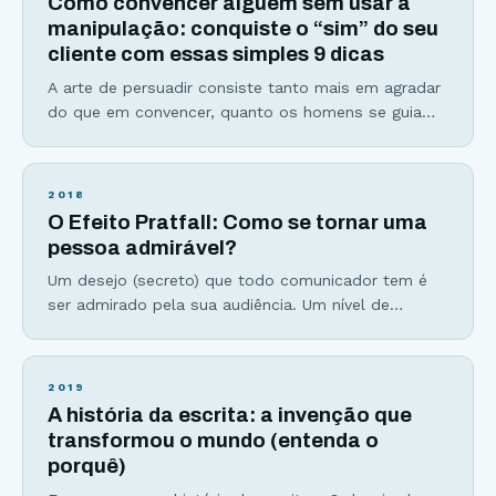
Como convencer alguém sem usar a
você que a persuasão é somente
manipulação: conquiste o “sim” do seu
cliente com essas simples 9 dicas
A arte de persuadir consiste tanto mais em agradar
do que em convencer, quanto os homens se guiam
mais pelo capricho do que pela razão.-Pascal Como
convencer alguém sem usar manipulação. Aprender
a fazer isso parece possível para você? Para a
2018
grande maioria das pessoas, persuasão e
O Efeito Pratfall: Como se tornar uma
manipulação são apenas sinônimos. Mas a minha
pessoa admirável?
tarefa
Um desejo (secreto) que todo comunicador tem é
ser admirado pela sua audiência. Um nível de
conexão profundo que somente fãs conseguem
explicar. Esse efeito que vou compartilhar hoje com
você poderia ser chamado de “Efeito Whinderson
2019
Nunes” (afinal, o cara tem 33 milhões de seguidores
A história da escrita: a invenção que
no Youtube)… … mas vamos manter o nome original.
transformou o mundo (entenda o
porquê)