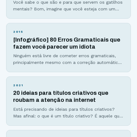
Você sabe o que são e para que servem os gatilhos
mentais? Bom, imagine que você esteja com um
problema e possui duas alternativas para resolvê-lo
e, aparentemente, está em dúvida sobre qual
decisão tomar. Faça algo simples: jogue uma
2015
moeda para o alto. Não que a moeda vá decidir por
[Infográfico] 80 Erros Gramaticais que
você, mas nos instantes
fazem você parecer um idiota
Ninguém está livre de cometer erros gramaticais,
principalmente mesmo com a correção automática
dos smartphones. Mas você sabe quais são os
erros de português mais graves e que, mesmo
assim, muita gente comete? O Viver de Blog tem
2021
como objetivo mostrar as melhores alternativas
20 ideias para títulos criativos que
para que você conquiste sua liberdade profissional
roubam a atenção na internet
e também sua independência
Está precisando de ideias para títulos criativos?
Mas afinal: o que é um título criativo? É aquele que
resume a essência do texto com poucas, mas
poderosas palavras. A responsabilidade que pesa
nas costas do seu título é enorme, logo, não dá