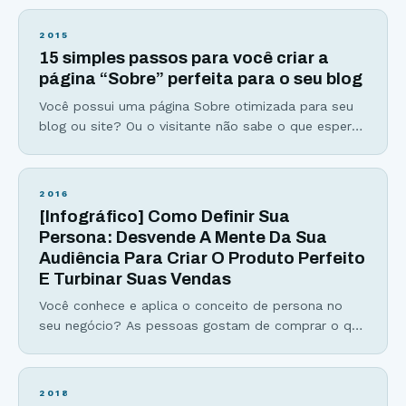
horários para publicar no Google+, LinkedIn e
Twitter… Se você já se perguntou sobre os
2015
melhores (e piores) horários para postar nas redes
15 simples passos para você criar a
sociais, esse infográfico irá responder
página “Sobre” perfeita para o seu blog
Você possui uma página Sobre otimizada para seu
blog ou site? Ou o visitante não sabe o que esperar
de você e do seu site? Talvez você esteja nesse
grupo #2 ou até esteja no grupo #1, com uma boa
página deste tipo… Porém, o objetivo desse artigo é
2016
mostrar como você pode criar uma
[Infográfico] Como Definir Sua
Persona: Desvende A Mente Da Sua
Audiência Para Criar O Produto Perfeito
E Turbinar Suas Vendas
Você conhece e aplica o conceito de persona no
seu negócio? As pessoas gostam de comprar o que
é oferecido especificamente para elas. Um produto
é bem melhor aceito se a oferta for feita baseada
no perfil da pessoa. É aí que entra a persona, ela é
2018
uma representação do seu público, o seu cliente