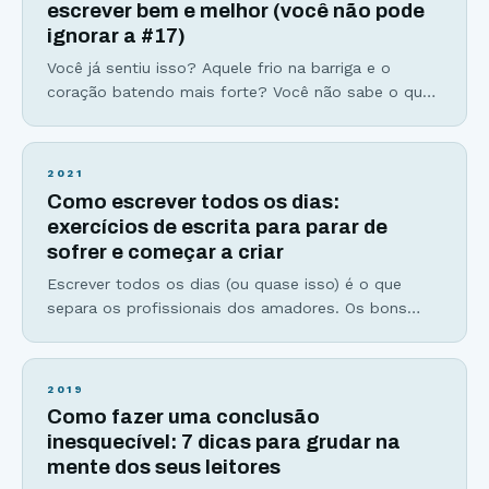
escrever bem e melhor (você não pode
ignorar a #17)
Você já sentiu isso? Aquele frio na barriga e o
coração batendo mais forte? Você não sabe o que,
mas alguma coisa está dizendo que dessa vez será
diferente. Não serão apenas palavras de mudanças,
mas verdadeiros atos corajosos para embarcar de
2021
vez em uma nova jornada. Uma jornada que você
Como escrever todos os dias:
sempre sonhou e desejou percorrer. Você sente
exercícios de escrita para parar de
sofrer e começar a criar
Escrever todos os dias (ou quase isso) é o que
separa os profissionais dos amadores. Os bons
escritores dos medíocres e os fracassados dos
bem-sucedidos. Um exemplo de disciplina, trabalho
duro, e diário para alcançar a genialidade é Mozart.
2019
Ele nasceu com um indiscutível talento para a
Como fazer uma conclusão
música. Seu pai era professor de música e
inesquecível: 7 dicas para grudar na
mente dos seus leitores