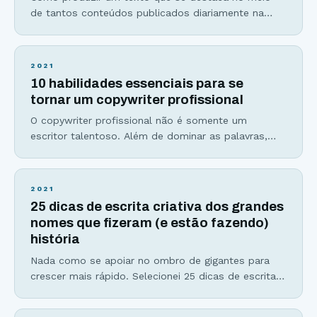
de tantos conteúdos publicados diariamente na
internet? Através de uma escrita criativa, atraente e
de alta qualidade. Mas, para conseguir esse feito,
significa que cada parte do texto que você produz,
2021
precisa resolver um problema ou atender a um
10 habilidades essenciais para se
desejo. O ideal é conseguir fazer as
tornar um copywriter profissional
O copywriter profissional não é somente um
escritor talentoso. Além de dominar as palavras,
ele(a) entende a mente humana e as motivações
verdadeiras por trás da decisão de compra como
poucos. Com essa combinação infalível, cria e
2021
otimiza páginas de vendas, emails, anúncios em
25 dicas de escrita criativa dos grandes
redes sociais, em mecanismos de busca e até
nomes que fizeram (e estão fazendo)
escreve scripts de
história
Nada como se apoiar no ombro de gigantes para
crescer mais rápido. Selecionei 25 dicas de escrita
criativa de grandes escritores, romancistas e
copywriters mundialmente conhecidos para você se