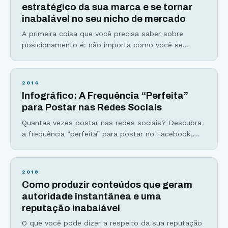
busque ter um negócio bem sucedido. E
estratégico da sua marca e se tornar
inabalável no seu nicho de mercado
A primeira coisa que você precisa saber sobre
posicionamento é: não importa como você se
coloca no mercado mas sim como seus leitores ou
clientes enxergam você! De nada adianta afirmar
que você tem o melhor blog de culinária, por
2014
exemplo, se seus leitores sequer consideram seu
Infográfico: A Frequência “Perfeita”
trabalho como algo relevante em seu nicho. A
para Postar nas Redes Sociais
Quantas vezes postar nas redes sociais? Descubra
a frequência “perfeita” para postar no Facebook,
Twitter, Google+, Instagram e muito mais… Sabe
aquela comida que você adora? Então, imagina ter
que comê-la todos os dias, em todas as refeições.
2018
Por mais que você ame determinado prato, uma
Como produzir conteúdos que geram
hora você vai enjoar. Não ficou convencido? Acha
autoridade instantânea e uma
impossível enjoar
reputação inabalável
O que você pode dizer a respeito da sua reputação