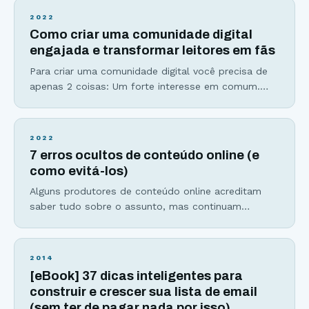
Instagram não param de impressionar: Em 2016, o
2022
aplicativo de fotos atingiu a marca de 400 milhões
Como criar uma comunidade digital
de usuários, passando à frente do Twitter. As
engajada e transformar leitores em fãs
Para criar uma comunidade digital você precisa de
apenas 2 coisas: Um forte interesse em comum.
Forma única de se comunicar, que pode acontecer
do líder para seus seguidores, dos seguidores para
o líder e entre os seguidores. Para se ter uma
2022
Comunidade digital engajada, o líder deve
7 erros ocultos de conteúdo online (e
transformar esse interesse em comum em um
como evitá-los)
Alguns produtores de conteúdo online acreditam
saber tudo sobre o assunto, mas continuam
cometendo os mesmos erros que atrasam e
dificultam a conquista dos resultados que o
conteúdo tem o poder de gerar. Vamos conhecer os
2014
7 perigos ocultos na hora de produzir conteúdos
[eBook] 37 dicas inteligentes para
online e o que você pode fazer para evitá-los. Erro
construir e crescer sua lista de email
#1:
(sem ter de pagar nada por isso)