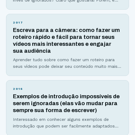
bem provável que você não dedique o tempo
necessário para escrever o título perfeito para seu
artigo. Não se preocupe. Esse artigo servirá como
2017
um super guia para você saber como escrever
Escreva para a câmera: como fazer um
títulos impossíveis de serem ignorados e clicados.
roteiro rápido e fácil para tornar seus
vídeos mais interessantes e engajar
sua audiência
Aprender tudo sobre como fazer um roteiro para
seus vídeos pode deixar seu conteúdo muito mais
interessante, dinâmico e ainda aumentar sua
produtividade. Ainda está em dúvida se vale a pena,
ou não, dedicar um pouco do seu tempo para
2016
escrever roteiros para seus vídeos? Então se
Exemplos de introdução impossíveis de
prepare para ser convencido(a), de uma vez por
serem ignoradas (elas vão mudar para
sempre sua forma de escrever)
Interessado em conhecer alguns exemplos de
introdução que podem ser facilmente adaptados
para diversos estilos de texto? Se você respondeu