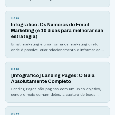
anúncio? Após muito testar (e gastar), encontrei os
12 tipos de imagens que, quando colocadas para
testes, aumentavam bastante minha conversão. No
2013
artigo sobre marketing nas redes sociais, comentei
Infográfico: Os Números do Email
sobre um anúncio que me gerou 5.043
Marketing (e 10 dicas para melhorar sua
estratégia)
Email marketing é uma forma de marketing direto,
onde é possível criar relacionamento e informar ao
cliente por meio do envio de e-mails. Se você não
tem uma estratégia de email marketing criativo, nem
que seja ao menos capturar emails no seu site,
2013
você está “deixando dinheiro na mesa“, como dizem.
[Infográfico] Landing Pages: O Guia
Aqui estão as principais
Absolutamente Completo
Landing Pages são páginas com um único objetivo,
sendo o mais comum deles, a captura de leads
para uma lista de email. Elas fazem parte de toda
estratégia de marketing bem sucedida e podem
aumentar em até 47% as vendas de uma empresa.
2016