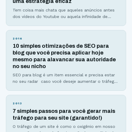
uma estratégia eficaz
baseia em
Tem coisa mais chata que aqueles anúncios antes
dos vídeos do Youtube ou aquela infinidade de
comerciais no intervalo do seu programa favorito?
Bom, não sou só eu e você que achamos isso um
incômodo. De acordo com a Unbounce, ferramenta
2016
online de criação de landing pages, 84% das
10 simples otimizações de SEO para
pessoas deixam seus sites favoritos pelo
blog que você precisa aplicar hoje
mesmo para alavancar sua autoridade
no seu nicho
SEO para blog é um item essencial e precisa estar
no seu radar caso você deseje aumentar o tráfego
do seu site. Se não está, a hora de começar a se
preocupar é agora! SEO para blog ou também
conhecido como SEO On Page, envolve qualquer
2013
estratégia para melhorar o desempenho do seu
7 simples passos para você gerar mais
blog perante os mecanismos
tráfego para seu site (garantido!)
O tráfego de um site é como o oxigênio em nosso