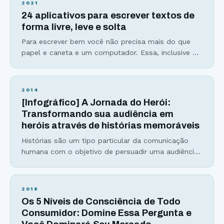
2021
para pecar justo nessa etapa. E o que faz um bom
24 aplicativos para escrever textos de
título? Antes
forma livre, leve e solta
Para escrever bem você não precisa mais do que
papel e caneta e um computador. Essa, inclusive é
uma das razões pelas quais eu amo escrever: É
uma arte acessível e que possibilita grande
liberdade para trabalhar de qualquer lugar. Ainda
2014
assim, sempre dá para melhorar a produtividade e a
[Infográfico] A Jornada do Herói:
fluidez do texto com a
Transformando sua audiência em
heróis através de histórias memoráveis
Histórias são um tipo particular da comunicação
humana com o objetivo de persuadir uma audiência
sobre a visão de quem as conta. O tipo mais
famoso de história é a Jornada do Herói. Joseph
Campbell é considerado um dos maiores
2018
estudiosos e propagadores da jornada do herói. Ela
Os 5 Níveis de Consciência de Todo
já provou sua importância muitas vezes explicando
Consumidor: Domine Essa Pergunta e