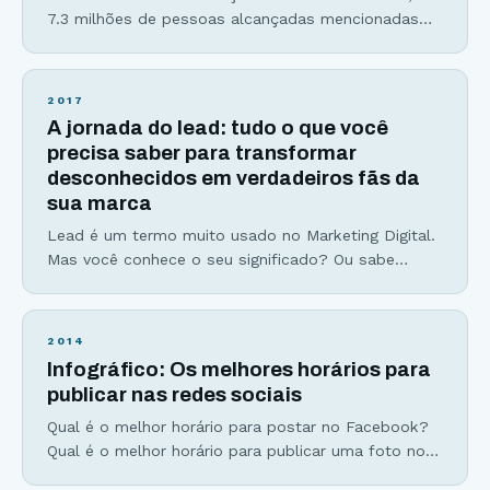
7.3 milhões de pessoas alcançadas mencionadas
no título já cresceram para mais de 8 milhões. Um
conteúdo viral não nasce do berço. Ele é
construído. Dos mitos milenares aos vídeos com
2017
mais de 1 bilhão de visualizações hoje no Youtube
A jornada do lead: tudo o que você
uma coisa é certa… Existem padrões e
precisa saber para transformar
desconhecidos em verdadeiros fãs da
sua marca
Lead é um termo muito usado no Marketing Digital.
Mas você conhece o seu significado? Ou sabe
como gerar mais leads para seu negócio? É
justamente sobre isso que vamos falar no artigo de
hoje. Há cerca de 6 meses atrás comecei a receber
2014
ligações de vários corretores de imóveis com
Infográfico: Os melhores horários para
ofertas “irresistíveis” de apartamentos
publicar nas redes sociais
Qual é o melhor horário para postar no Facebook?
Qual é o melhor horário para publicar uma foto no
Instagram? Ou até mesmo quais são os piores