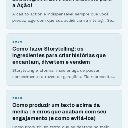
a Ação!
A call to action é indispensável sempre que você
produz algo com que sua audiência irá interagir. Se
você quer que seu público compartilhe seu
conteúdo, comente, se inscreva na sua lista de
email ou baixe algum material, você precisa dizer
2020
isso para ele. E é exatamente essa a função da
Como fazer Storytelling: os
ação de marketing digital
ingredientes para criar histórias que
encantam, divertem e vendem
Storytelling é aforma mais antiga de passar
conhecimento através de gerações. Ela representa
também como olhamos para diversos fatos e
criamos opiniões, já que somos influenciados por
histórias e pela forma como as interpretamos. E
2020
quem não gosta de boas histórias? As bilheterias
Como produzir um texto acima da
milionárias dos filmes da Marvel, a audiência
média : 5 erros que acabam com seu
gigantesca de serviços de streamig
engajamento (e como evitá-los)
Como produzir um texto que se destaca no meio