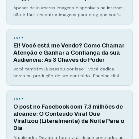
Apesar de inúmeras imagens disponíveis na internet,
não é fácil encontrar imagens para blog que você
olhe e diga “era exatamente essa que eu precisava”.
Com mais blogs e sites surgindo sobre um
determinado assunto, torna-se cada vez mais difícil
2017
se destacar entre milhões. Logo, o blog que tiver
Ei! Você está me Vendo? Como Chamar
uma melhor estética, tipografia, usabilidade,
Atenção e Ganhar a Confiança da sua
posicionamento
Audiência: As 3 Chaves do Poder
Você também já passou por isso? Você dedica
horas na produção de um conteúdo. Escolhe título,
introdução, analogias, estatísticas, tópicos
interessantes… Mas quando publica… A palha do
deserto passa rolando em câmera lenta… Você se
2017
sente sem poderes. Você se sente ignorado. Você
O post no Facebook com 7.3 milhões de
se sente até mesmo injustiçado… Eu sei como é,
alcance: O Conteúdo Viral Que
pois foi exatamente
Viralizou (Literalmente) da Noite Para o
Dia
Atualizado: Devido a força viral desse conteúdo, as