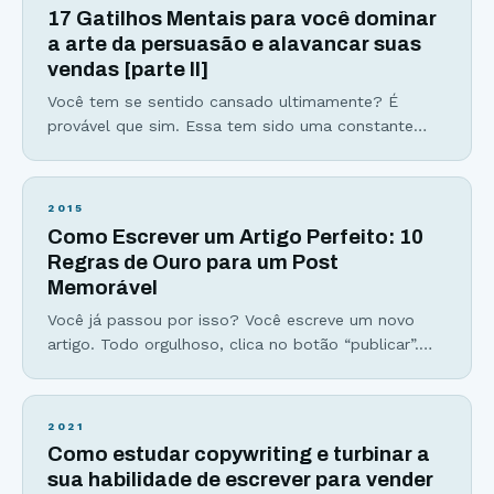
primeira aula está disponível para você assistir aqui
17 Gatilhos Mentais para você dominar
abaixo. Conheça os 10 princípios que um escritor
a arte da persuasão e alavancar suas
deve seguir para ser bem-sucedido e
vendas [parte II]
Você tem se sentido cansado ultimamente? É
provável que sim. Essa tem sido uma constante
das nossas rotinas cada vez mais atarefadas. Dias
com as mesmas 24h de sempre parecem estar
acabando antes de tudo o que realmente
2015
gostaríamos de fazer. Tomar muitas decisões
Como Escrever um Artigo Perfeito: 10
durante o dia nos deixa ainda mais exaustos, em
Regras de Ouro para um Post
especial mentalmente. Esse é
Memorável
Você já passou por isso? Você escreve um novo
artigo. Todo orgulhoso, clica no botão “publicar”.
Mas após uma semana, o número mais frustrante
não sai da sua cabeça. Zero. Zero comentários.
Parece familiar? Não se preocupe. Todos nós já
2021
passamos por essa frustração. Mas essa história
Como estudar copywriting e turbinar a
não precisa terminar assim… Logo, vou ensinar a
sua habilidade de escrever para vender