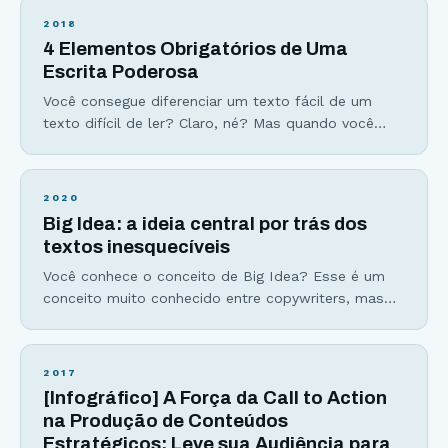
mas você nunca escuta… Artigos em blog que
2018
passam despercebidos como navios no nevoeiro…
4 Elementos Obrigatórios de Uma
Esses fracassos podem (e devem) ser evitados se
Escrita Poderosa
você fizer apenas 3
Você consegue diferenciar um texto fácil de um
texto difícil de ler? Claro, né? Mas quando você
escreve… Como ter a garantia que seus leitores irão
entender o que você escreve? Hoje eu vou te
apresentar os 4 elementos essenciais da escrita. Ao
2020
trabalhar na simplicidade dentro desses elementos,
Big Idea: a ideia central por trás dos
você garante o entendimento da sua
textos inesquecíveis
Você conhece o conceito de Big Idea? Esse é um
conceito muito conhecido entre copywriters, mas
que pode ser aplicado a qualquer tipo de texto. Em
um mundo tão multipotencial como o de hoje, ter
foco em uma única coisa é um grande tesouro,
2017
mais eficiente que qualquer gatilho mental. O maior
[Infográfico] A Força da Call to Action
desafio do escritor
na Produção de Conteúdos
Estratégicos: Leve sua Audiência para