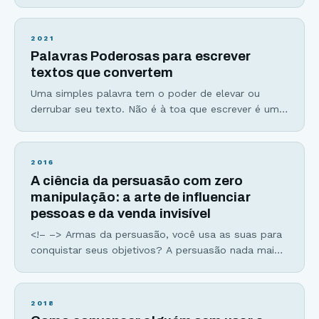
conceito. Assim como as histórias, as metáforas e
analogias grudam na nossa mente, tornando o
processo de aprendizado e memorização muito
2021
mais fácil e rápido por criarem imagens mentais de
Palavras Poderosas para escrever
fácil compreensão. As metáforas são aplicações de
textos que convertem
uma palavra por semelhança
Uma simples palavra tem o poder de elevar ou
derrubar seu texto. Não é à toa que escrever é uma
arte e que dominá-la exige muito treino e estudo,
além da escolha entre palavras poderosas e
palavras fracas. Leia esse trecho aqui embaixo e
2016
veja o que você acha: “No entanto, aqui estamos
A ciência da persuasão com zero
nós, décadas
manipulação: a arte de influenciar
pessoas e da venda invisível
<!– –> Armas da persuasão, você usa as suas para
conquistar seus objetivos? A persuasão nada mais
é que uma estratégia de comunicação que consiste
em utilizar recursos lógicos e racionais ou
simbólicos para induzir alguém a aceitar uma ideia,
2018
uma atitude ou realizar uma ação.” E não pense