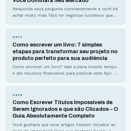
Você Dominará Seu Mercado
Responda essa pergunta constantemente e você irá
achar muito mais fácil ter negócios lucrativos que
muitos empreendedores julgam como “um bicho de
7 cabeças”. Se você algum dia já se viu perdido no
meio do deserto com tantas informações e
2017
estratégias para vender mais sem resultados
Como escrever um livro: 7 simples
concretos… A resposta que você irá tirar dessa
etapas para transformar seu projeto no
poderosa pergunta
produto perfeito para sua audiência
Como escrever um livro? Vale a pena investir tempo
e até recursos financeiros para publicar este tipo de
material? Antes de criar o Viver de Blog, eu também
já estive do outro lado da tela, me perguntando
como poderia transformar meu hobby, o meu blog
2014
HC Investimentos, em um negócio digital lucrativo.
Como Escrever Títulos Impossíveis de
Após indicar produtos
Serem Ignorados e que são Clicados – O
Guia Absolutamente Completo
Você gostaria que seus artigos fossem clicados ao
invés de ignorados? Claro que gostaria! Porém, é