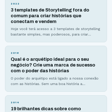
de lançamento semente ou desafios no Instagram.
2022
Se você se sente nervoso(a) ao se colocar diante
3 templates de Storytelling fora do
de uma câmera, ao
comum para criar histórias que
conectam e vendem
Hoje você terá acesso a 3 templates de storytelling
bastante simples, mas poderosos, para criar
histórias envolventes e eficientes que vão mudar a
sua forma de escrever histórias para sempre.
Histórias são infalíveis, seja para vender produtos,
2018
ensinar ou criar uma conexão mais profunda com
Qual é o arquétipo ideal para o seu
sua audiência. E, apesar de serem a melhor
negócio? Crie uma marca de sucesso
ferramenta de
com o poder das histórias
O poder do arquétipo está ligado a nossa conexão
com as histórias. Sem uma boa história a
mensagem se perde no meio de tantas outras
informações que recebemos diariamente. Os seres
humanos não só gostam de histórias, mas precisam
2014
delas para dar sentido a sua vida, que o confortem
19 brilhantes dicas sobre como
emocionalmente e que tragam um senso