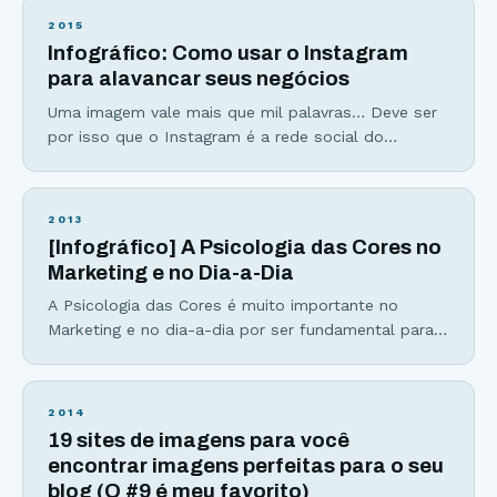
2015
Infográfico: Como usar o Instagram
para alavancar seus negócios
Uma imagem vale mais que mil palavras… Deve ser
por isso que o Instagram é a rede social do
momento. Em outubro de 2014, o aplicativo
completou 4 anos e, desde de seu lançamento, os
números não param de surpreender. Criado pelo
2013
brasileiro Mike Krieger e o americano Kevin Systrom,
[Infográfico] A Psicologia das Cores no
a rede social de fotos estreou na App
Marketing e no Dia-a-Dia
A Psicologia das Cores é muito importante no
Marketing e no dia-a-dia por ser fundamental para
entendermos o significado das cores e como
podemos usar uma determinada cor para nosso
benefício. Cores são poderosas e influenciam
2014
diretamente produtores e consumidores. Estudos
19 sites de imagens para você
apontam que: 84,7% dos consumidores acreditam
encontrar imagens perfeitas para o seu
que as cores de um produto são muito
blog (O #9 é meu favorito)