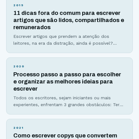
inspirar e aplicar no seu dia a dia. 1. Nunca use uma
2019
palavra comprida quando uma curta cumpriria o
11 dicas fora do comum para escrever
mesmo papel – George Orwell Usar palavras
artigos que são lidos, compartilhados e
remunerados
Escrever artigos que prendem a atenção dos
leitores, na era da distração, ainda é possível?
Talvez você tenha escutado que as pessoas não
leem mais. Talvez você acredite que a internet é
dominada por vídeos. Ou talvez você tenha até
2020
perdido sua fé na escrita. Porém, o que mudou não
Processo passo a passo para escolher
foram as mídias: texto, audio,
e organizar as melhores ideias para
escrever
Todos os escritores, sejam iniciantes ou mais
experientes, enfrentam 3 grandes obstáculos: Ter
ideias para escrever um conteúdo interessante; A
procrastinação para começar seu texto; Dúvidas na
hora de desenvolver a escrita e fechar com chave
2021
de ouro. Esses três obstáculos são sintomas do
Como escrever copys que convertem
mesmo problema doloroso, que se resume a não