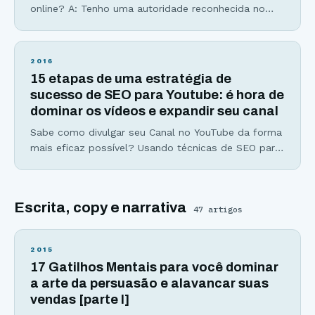
online? A: Tenho uma autoridade reconhecida no
meu nicho de mercado B: Ninguém sabe quem sou
ou o que faço C: Minha imagem na internet não é
nada positiva D: Não faço a menor ideia Seja qual
2016
for o seu caso, é sempre possível melhorar,
15 etapas de uma estratégia de
sucesso de SEO para Youtube: é hora de
dominar os vídeos e expandir seu canal
Sabe como divulgar seu Canal no YouTube da forma
mais eficaz possível? Usando técnicas de SEO para
YouTube. Se você acha que para ganhar espaço no
YouTube basta fazer excelentes vídeos, com
conteúdo de valor, um roteiro bem elaborado e uma
Escrita, copy e narrativa
boa edição, sinto dizer, mas só isso não é
47
artigos
suficiente. Ao finalizar todo esse
2015
17 Gatilhos Mentais para você dominar
a arte da persuasão e alavancar suas
vendas [parte I]