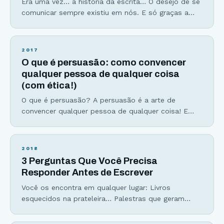
Era uma vez… a história da escrita… O desejo de se
comunicar sempre existiu em nós. E só graças a
habilidade social que desenvolvemos, que a espécie
Homo sapiens foi capaz de sobreviver. Os homens
(e mulheres) das cavernas começaram a contar
2017
suas histórias e a transmitir experiências e
O que é persuasão: como convencer
sentimentos através das pinturas rupestres, como
qualquer pessoa de qualquer coisa
(com ética!)
O que é persuasão? A persuasão é a arte de
convencer qualquer pessoa de qualquer coisa! E
sim, é possível convencer outras pessoas a
fazerem aquilo que você deseja desde que isso seja
bom para elas também. Não é manipulação, não é
2018
uma forma de levar outras pessoas a realizar os
3 Perguntas Que Você Precisa
seus desejos e muito
Responder Antes de Escrever
Você os encontra em qualquer lugar: Livros
esquecidos na prateleira… Palestras que geram
mais sono do que aplausos… Filmes sem pé nem
cabeça… Podcasts que ocupam espaço no celular,