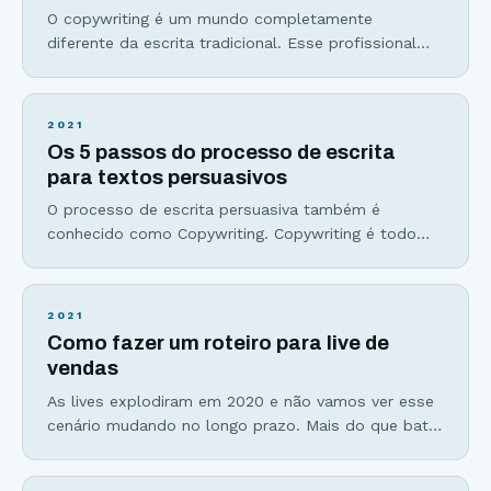
O copywriting é um mundo completamente
diferente da escrita tradicional. Esse profissional
domina a escrita persuasiva, o storytelling e a arte
de vender através de palavras. Não importa se você
deseja ser um escritor de ficção, um redator,
2021
empreendedor, estudar copywriting é requisito
Os 5 passos do processo de escrita
básico para quem deseja viver da escrita ou quer
para textos persuasivos
escrever para ganhar
O processo de escrita persuasiva também é
conhecido como Copywriting. Copywriting é todo
texto que tem a intenção de gerar uma ação
específica, que pode ser desde o cadastro em uma
lista de emails, o download de um material ou a
2021
venda, seu objetivo final. Não é um simples texto
Como fazer um roteiro para live de
que eu vou escrever de
vendas
As lives explodiram em 2020 e não vamos ver esse
cenário mudando no longo prazo. Mais do que bater
um papo com a sua audiência, lives são excelentes
ferramentas de vendas, muito usadas em formatos