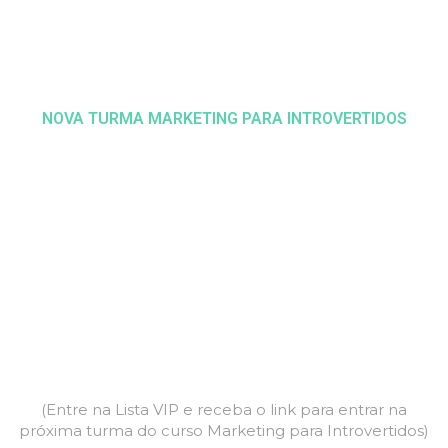
NOVA TURMA MARKETING PARA INTROVERTIDOS
Descubra como receber um
desconto especial e receba 1
ano de acompanhamento com
Henrique Carvalho mais R$
5.185,00 em bônus exclusivos
(Entre na Lista VIP e receba o link para entrar na
próxima turma do curso Marketing para Introvertidos)