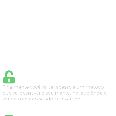
redes sociais
7 MOTIVOS PARA ENTRAR
AGORA NA TURMA
Finalmente você vai ter acesso a um método
que vai destravar o seu marketing, audiência e
vendas mesmo sendo introvertido;