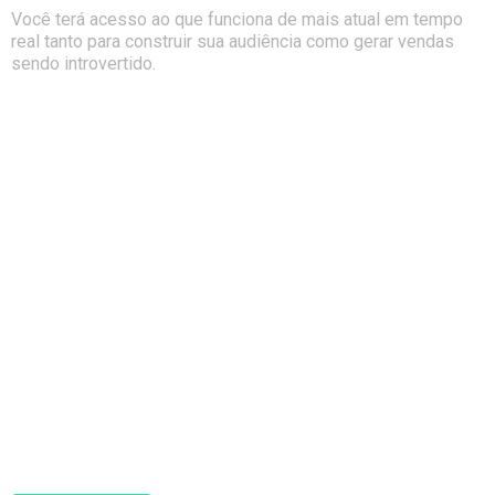
Você terá acesso ao que funciona de mais atual em tempo
real tanto para construir sua audiência como gerar vendas
sendo introvertido.
Por que ser um dos 100
primeiros a entrar na próxima
turma do curso Marketing para
Introvertidos