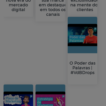
nova era do
sua marca
exclusividade
mercado
em destaque
na mente dos
digital
em todos os
clientes
canais
O Poder das
Palavras |
#VdBDrops