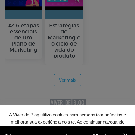
As 6 etapas
Estratégias
essenciais
de
de um
Marketing e
Plano de
o ciclo de
Marketing
vida do
produto
Ver mais
A Viver de Blog utiliza cookies para personalizar anúncios e
© 2026 · Viver de Blog. Todos os direitos reservados.
melhorar sua experiência no site. Ao continuar navegando
Termos de uso
. Design do site e blog personalizado
você concorda com nossa
Política de Privacidade
com o tema
Athena
.