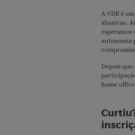
A VDB é uma
abusivas. A
esperamos 
autonomia p
compromiss
Depois que 
participaçã
home office
Curtiu
inscriç