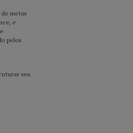
 de metas
nce, e
te
do pelos
ruturar seu