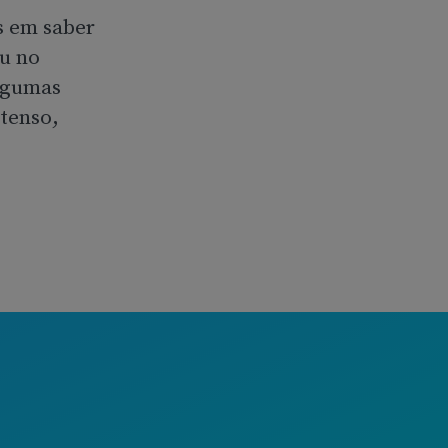
s em saber
u no
lgumas
xtenso,