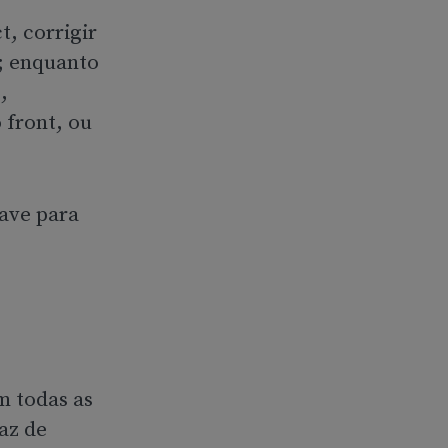
, corrigir
a; enquanto
,
 front, ou
have para
m todas as
az de