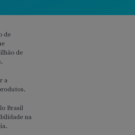
o de
ne
ilhão de
s.
r a
produtos.
o Brasil
bilidade na
ia.