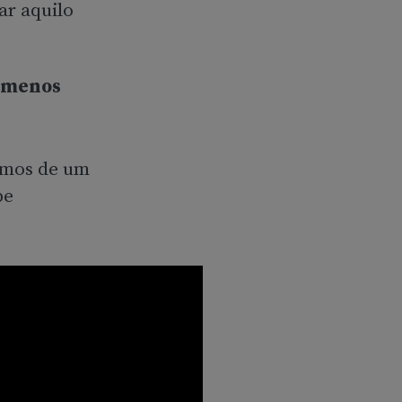
ar aquilo
 menos
amos de um
pe