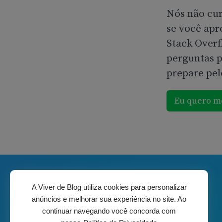
Nós não cur
se você ap
Stack Overf
perguntas p
prepare pe
Eu quero m
A Viver de Blog utiliza cookies para personalizar
anúncios e melhorar sua experiência no site. Ao
continuar navegando você concorda com