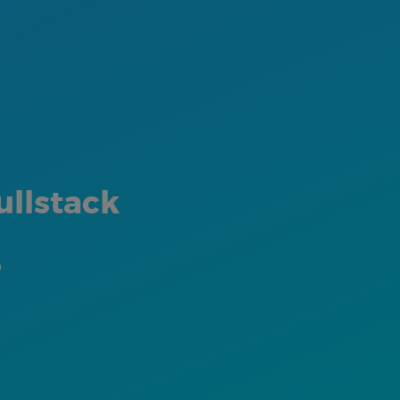
ullstack
o