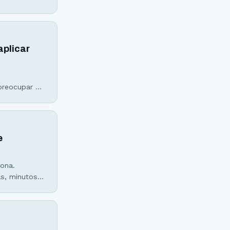
a online de
aplicar
preocupar é
quer
e
iona.
as, minutos e
correr a um
l