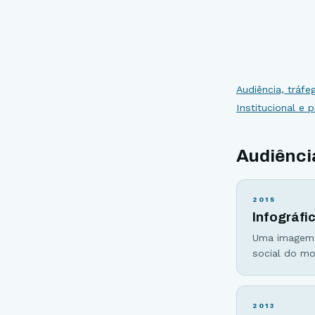
Audiência, tráf
Institucional e 
Audiênci
2015
Infográfi
Uma imagem v
social do mo
lançamento, 
americano Ke
2013