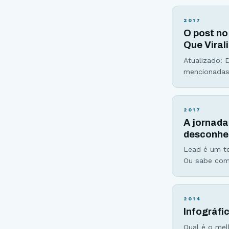
poderes. Voc
pois foi exa
2017
O post no
Que Viral
Atualizado: 
mencionadas 
do berço. El
visualizaçõe
2017
A jornada
desconhec
Lead é um te
Ou sabe com
falar no art
corretores d
2014
Infográfi
Qual é o mel