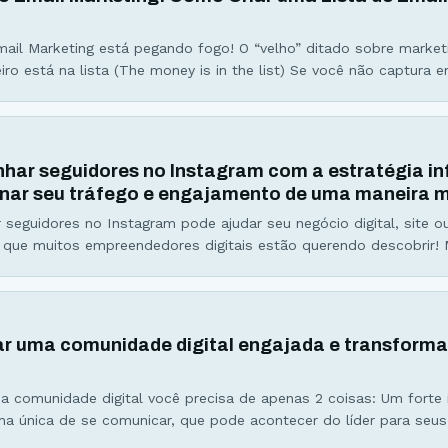
ail Marketing está pegando fogo! O “velho” ditado sobre marketin
eiro está na lista (The money is in the list) Se você não captura e
 email, me desculpe, mas você está deixando dinheiro na mesa. S
e focar boa parte do
ar seguidores no Instagram com a estratégia inf
inar seu tráfego e engajamento de uma maneira
seguidores no Instagram pode ajudar seu negócio digital, site o
 que muitos empreendedores digitais estão querendo descobrir! 
os do Instagram não param de impressionar: Em 2016, o aplicat
rca de 400 milhões de usuários, passando à frente do Twitter. As
r uma comunidade digital engajada e transformar
ma comunidade digital você precisa de apenas 2 coisas: Um forte
 única de se comunicar, que pode acontecer do líder para seus
es para o líder e entre os seguidores. Para se ter uma Comunidad