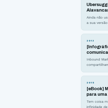
Ubersugge
Alavancar
Ainda não us
a sua versão
resposta, e
remodelada p
2013
[Infográf
comunica
Inbound Mark
compartilham
alvo, utiliz
Marketing no
tática de ma
2015
[eBook] M
para uma 
Tem coisa ma
infinidade d