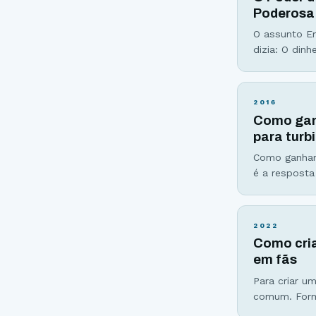
Poderosa
O assunto Em
dizia: O dinh
sua lista de
acha que dev
2016
Como ganh
para turb
Como ganhar 
é a resposta
que os númer
atingiu a ma
2022
Como cria
em fãs
Para criar u
comum. Forma
dos seguidor