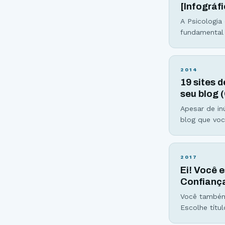
[Infográf
A Psicologia
fundamental
determinada 
produtores 
que as core
2014
19 sites 
seu blog 
Apesar de in
blog que voc
surgindo sob
milhões. Logo
posicioname
2017
Ei! Você
Confiança
Você também
Escolhe títu
publica… A 