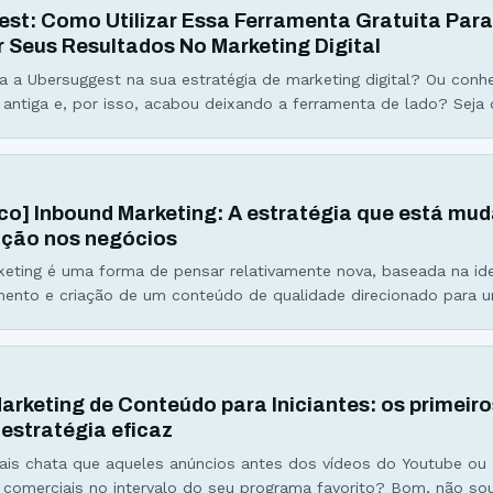
st: Como Utilizar Essa Ferramenta Gratuita Par
 Seus Resultados No Marketing Digital
a a Ubersuggest na sua estratégia de marketing digital? Ou conh
 antiga e, por isso, acabou deixando a ferramenta de lado? Seja 
ste é um bom momento de olhar com carinho para ela. Totalment
or Neil Patel, uma das principais figuras do marketing digital
ico] Inbound Marketing: A estratégia que está mu
ção nos negócios
eting é uma forma de pensar relativamente nova, baseada na id
ento e criação de um conteúdo de qualidade direcionado para u
ando táticas de marketing online. (veja todos os detalhes sobre In
 infográfico logo abaixo) O “novo marketing” (Inbound Marketing)
rketing que se baseia em
arketing de Conteúdo para Iniciantes: os primeir
estratégia eficaz
is chata que aqueles anúncios antes dos vídeos do Youtube ou
e comerciais no intervalo do seu programa favorito? Bom, não so