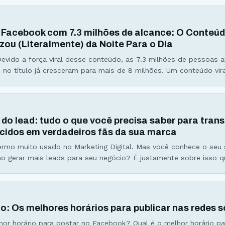
ê se sente ignorado. Você se sente até mesmo injustiçado… Eu 
tamente
 Facebook com 7.3 milhões de alcance: O Conteúd
izou (Literalmente) da Noite Para o Dia
Devido a força viral desse conteúdo, as 7.3 milhões de pessoas 
no título já cresceram para mais de 8 milhões. Um conteúdo vir
e é construído. Dos mitos milenares aos vídeos com mais de 1 bi
s hoje no Youtube uma coisa é certa… Existem padrões e
 do lead: tudo o que você precisa saber para tran
idos em verdadeiros fãs da sua marca
rmo muito usado no Marketing Digital. Mas você conhece o seu 
o gerar mais leads para seu negócio? É justamente sobre isso 
igo de hoje. Há cerca de 6 meses atrás comecei a receber ligações
e imóveis com ofertas “irresistíveis” de apartamentos
co: Os melhores horários para publicar nas redes s
hor horário para postar no Facebook? Qual é o melhor horário pa