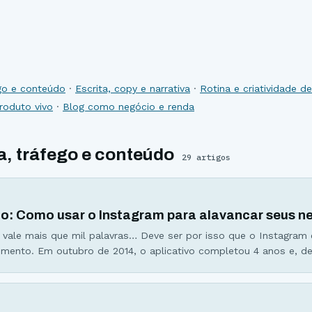
ego e conteúdo
·
Escrita, copy e narrativa
·
Rotina e criatividade 
produto vivo
·
Blog como negócio e renda
a, tráfego e conteúdo
29
artigos
co: Como usar o Instagram para alavancar seus n
ale mais que mil palavras… Deve ser por isso que o Instagram 
mento. Em outubro de 2014, o aplicativo completou 4 anos e, d
os números não param de surpreender. Criado pelo brasileiro Mik
vin Systrom, a rede social de fotos estreou na App