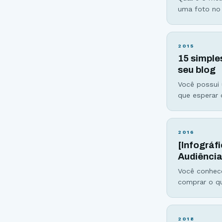
uma foto no 
Google+, Lin
horários par
2015
15 simple
seu blog
Você possui 
que esperar 
grupo #1, co
como você p
2016
[Infográf
Audiência
Você conhec
comprar o qu
se a oferta 
representaçã
2018