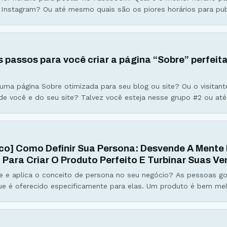
Instagram? Ou até mesmo quais são os piores horários para pub
kedIn e Twitter… Se você já se perguntou sobre os melhores (e p
a postar nas redes sociais, esse infográfico irá responder
s passos para você criar a página “Sobre” perfeit
uma página Sobre otimizada para seu blog ou site? Ou o visitan
de você e do seu site? Talvez você esteja nesse grupo #2 ou até
m uma boa página deste tipo… Porém, o objetivo desse artigo é 
ode criar uma
ico] Como Definir Sua Persona: Desvende A Mente
 Para Criar O Produto Perfeito E Turbinar Suas V
e e aplica o conceito de persona no seu negócio? As pessoas g
e é oferecido especificamente para elas. Um produto é bem mel
for feita baseada no perfil da pessoa. É aí que entra a persona, 
o do seu público, o seu cliente