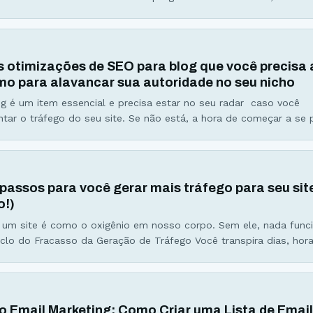
hamos isso um incômodo. De acordo com a Unbounce, ferrament
anding pages, 84% das pessoas deixam seus sites favoritos pelo
s otimizações de SEO para blog que você precisa 
o para alavancar sua autoridade no seu nicho
g é um item essencial e precisa estar no seu radar caso você
tar o tráfego do seu site. Se não está, a hora de começar a se 
para blog ou também conhecido como SEO On Page, envolve qual
para melhorar o desempenho do seu blog perante os mecanismos
 passos para você gerar mais tráfego para seu sit
o!)
 um site é como o oxigênio em nosso corpo. Sem ele, nada func
clo do Fracasso da Geração de Tráfego Você transpira dias, hor
sua vida escrevendo AQUELE artigo que deveria, no mínimo, con
 clica no botão publicar e fixa sua atenção nas
o Email Marketing: Como Criar uma Lista de Emai