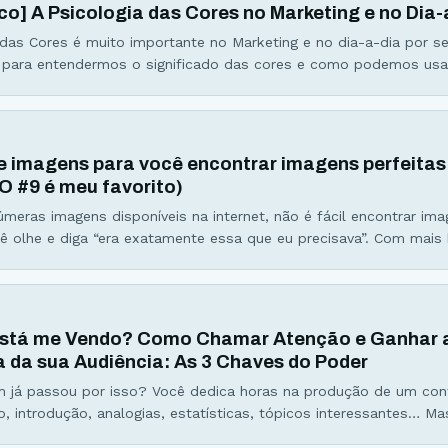
ico] A Psicologia das Cores no Marketing e no Dia-
 das Cores é muito importante no Marketing e no dia-a-dia por se
 para entendermos o significado das cores e como podemos us
cor para nosso benefício. Cores são poderosas e influenciam di
e consumidores. Estudos apontam que: 84,7% dos consumidores
s de um produto são muito
de imagens para você encontrar imagens perfeitas
(O #9 é meu favorito)
úmeras imagens disponíveis na internet, não é fácil encontrar im
ê olhe e diga “era exatamente essa que eu precisava”. Com mais 
re um determinado assunto, torna-se cada vez mais difícil se de
, o blog que tiver uma melhor estética, tipografia, usabilidade,
nto
 está me Vendo? Como Chamar Atenção e Ganhar 
 da sua Audiência: As 3 Chaves do Poder
 já passou por isso? Você dedica horas na produção de um con
lo, introdução, analogias, estatísticas, tópicos interessantes… M
palha do deserto passa rolando em câmera lenta… Você se sent