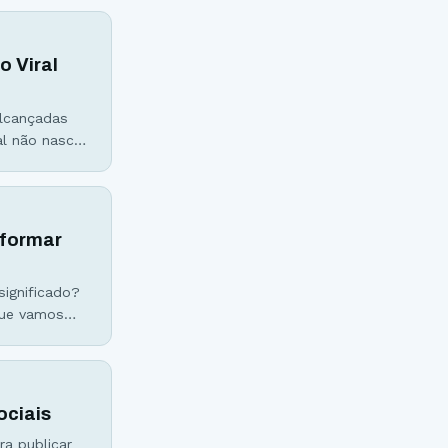
sei como é,
o Viral
alcançadas
al não nasce
lhão de
sformar
significado?
que vamos
 de vários
ociais
ra publicar