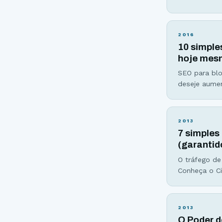
você que ac
criação de l
2016
10 simple
hoje mesm
SEO para blo
deseje aumen
agora! SEO 
estratégia 
2013
7 simples
(garantid
O tráfego de
Conheça o Ci
segundos de 
prêmio. Você
2013
O Poder d