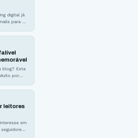
g digital já
mails para a
e você ainda
alível
 memorável
u blog? Esta
Muito por
ivo de fotos
 leitores
 interesse em
 seguidores,
e digital