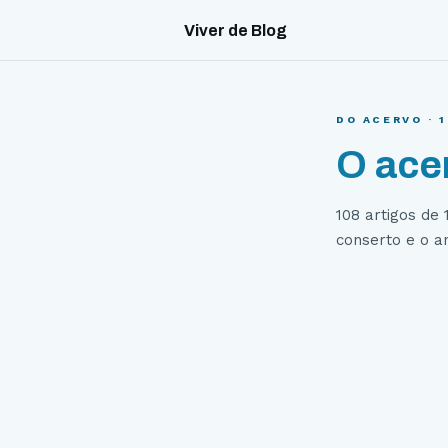
Viver de Blog
DO ACERVO ·
O ace
108
artigos de 
conserto e o an