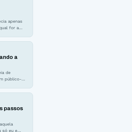
a
ecia apenas
qual for a
e
dando a
eia de
m público-
bound
 é qualquer
os passos
 aquela
u só eu e