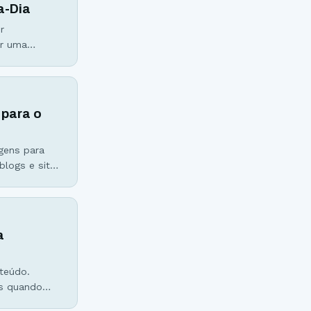
a-Dia
r
ar uma
retamente
 acreditam
 para o
agens para
blogs e sites
stacar entre
a
teúdo.
as quando
e sem