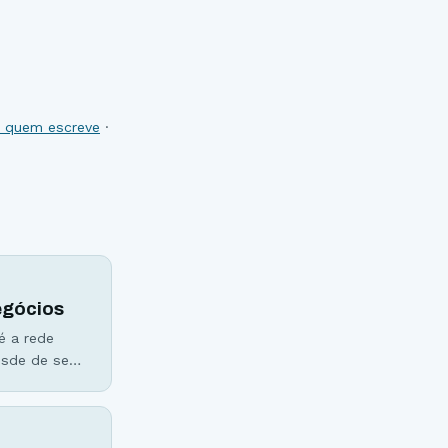
de quem escreve
·
egócios
é a rede
esde de seu
e Krieger e o