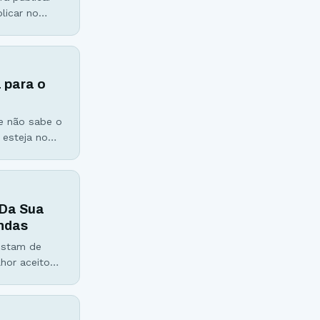
licar no
iores)
a para o
te não sabe o
 esteja no
mostrar
 Da Sua
endas
ostam de
hor aceito
ela é uma