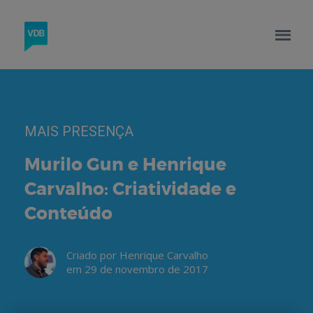
MAIS PRESENÇA
Murilo Gun e Henrique
Carvalho: Criatividade e
Conteúdo
Criado por Henrique Carvalho
em 29 de novembro de 2017