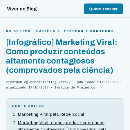
Viver de Blog
Quero receber
DO ACERVO ·
AUDIÊNCIA, TRÁFEGO E CONTEÚDO
[Infográfico] Marketing Viral:
Como produzir conteúdos
altamente contagiosos
(comprovados pela ciência)
viverdeblog.com/
marketing-viral
/ · publicado
01/03/2016
·
atualizado
19/10/2017
· leitura de
9 minutos
NESTE ARTIGO
Marketing Viral pela Rede Social
Marketing Viral: como produzir conteúdos
altamente contagiosos (comprovados pela