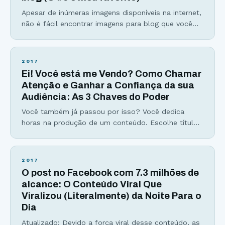
Apesar de inúmeras imagens disponíveis na internet,
não é fácil encontrar imagens para blog que você
olhe e diga “era exatamente essa que eu precisava”.
Com mais blogs e sites surgindo sobre um
determinado assunto, torna-se cada vez mais difícil
2017
se destacar entre milhões. Logo, o blog que tiver
Ei! Você está me Vendo? Como Chamar
uma melhor estética, tipografia, usabilidade,
Atenção e Ganhar a Confiança da sua
posicionamento
Audiência: As 3 Chaves do Poder
Você também já passou por isso? Você dedica
horas na produção de um conteúdo. Escolhe título,
introdução, analogias, estatísticas, tópicos
interessantes… Mas quando publica… A palha do
deserto passa rolando em câmera lenta… Você se
2017
sente sem poderes. Você se sente ignorado. Você
O post no Facebook com 7.3 milhões de
se sente até mesmo injustiçado… Eu sei como é,
alcance: O Conteúdo Viral Que
pois foi exatamente
Viralizou (Literalmente) da Noite Para o
Dia
Atualizado: Devido a força viral desse conteúdo, as