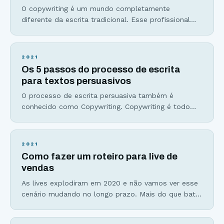
O copywriting é um mundo completamente
diferente da escrita tradicional. Esse profissional
domina a escrita persuasiva, o storytelling e a arte
de vender através de palavras. Não importa se você
deseja ser um escritor de ficção, um redator,
2021
empreendedor, estudar copywriting é requisito
Os 5 passos do processo de escrita
básico para quem deseja viver da escrita ou quer
para textos persuasivos
escrever para ganhar
O processo de escrita persuasiva também é
conhecido como Copywriting. Copywriting é todo
texto que tem a intenção de gerar uma ação
específica, que pode ser desde o cadastro em uma
lista de emails, o download de um material ou a
2021
venda, seu objetivo final. Não é um simples texto
Como fazer um roteiro para live de
que eu vou escrever de
vendas
As lives explodiram em 2020 e não vamos ver esse
cenário mudando no longo prazo. Mais do que bater
um papo com a sua audiência, lives são excelentes
ferramentas de vendas, muito usadas em formatos