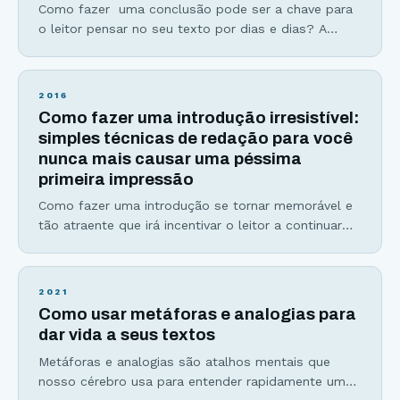
Como fazer uma conclusão pode ser a chave para
o leitor pensar no seu texto por dias e dias? A
parte mais difícil de escrever, seja o roteiro de um
filme, um livro ou até mesmo em um artigo é a
conclusão. Um final ruim pode arruinar toda a
2016
experiência que você teve com uma
Como fazer uma introdução irresistível:
simples técnicas de redação para você
nunca mais causar uma péssima
primeira impressão
Como fazer uma introdução se tornar memorável e
tão atraente que irá incentivar o leitor a continuar
lendo seu texto, independente do tema? Pense
comigo: Você nunca terá uma segunda chance de
causar uma primeira boa impressão. Estudos
2021
comprovam que 79% dos leitores escaneam
Como usar metáforas e analogias para
páginas na internet. Ou seja… eles não lêem palavra
dar vida a seus textos
por palavra, mas apenas aquelas
Metáforas e analogias são atalhos mentais que
nosso cérebro usa para entender rapidamente um