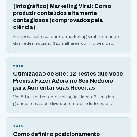
Veja abaixo seus principais benefícios: Aumentam a
[Infográfico] Marketing Viral: Como
conversão de um produto ou
produzir conteúdos altamente
contagiosos (comprovados pela
ciência)
É impossível escapar do marketing viral no mundo
das redes sociais. São milhares ou milhões de
compartilhamentos, curtidas e comentários para um
único conteúdo. Números que surpreendem e
extrapolam nossa capacidade de entendimento,
2018
certo? Errado. Às vezes pode parecer difícil
Otimização de Site: 12 Testes que Você
entender por que um conteúdo viralizou, entretanto
Precisa Fazer Agora no Seu Negócio
com um pouco de atenção conseguimos perceber
para Aumentar suas Receitas
algumas características universais
Você faz testes de otimização de site? Um dos
grandes erros de diversos empreendedores é
assumir que sabe o que seu cliente prefere, e que
tipos de páginas, design e copy serão eficientes. A
otimização de sites é um assunto amplo e
2016
extremamente relevante para qualquer pessoa que
Como definir o posicionamento