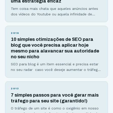
uma estratégia eficaz
baseia em
Tem coisa mais chata que aqueles anúncios antes
dos vídeos do Youtube ou aquela infinidade de
comerciais no intervalo do seu programa favorito?
Bom, não sou só eu e você que achamos isso um
incômodo. De acordo com a Unbounce, ferramenta
2016
online de criação de landing pages, 84% das
10 simples otimizações de SEO para
pessoas deixam seus sites favoritos pelo
blog que você precisa aplicar hoje
mesmo para alavancar sua autoridade
no seu nicho
SEO para blog é um item essencial e precisa estar
no seu radar caso você deseje aumentar o tráfego
do seu site. Se não está, a hora de começar a se
preocupar é agora! SEO para blog ou também
conhecido como SEO On Page, envolve qualquer
2013
estratégia para melhorar o desempenho do seu
7 simples passos para você gerar mais
blog perante os mecanismos
tráfego para seu site (garantido!)
O tráfego de um site é como o oxigênio em nosso