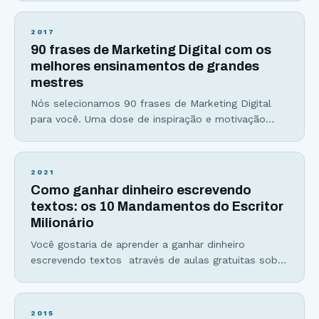
sim, é porque já está convencido do poder de uma
boa introdução. Se não, sinto dizer, mas ao
2017
subestimar a importância dessa parte do seu artigo
90 frases de Marketing Digital com os
pode ser que você esteja perdendo muitos leitores
melhores ensinamentos de grandes
pelo
mestres
Nós selecionamos 90 frases de Marketing Digital
para você. Uma dose de inspiração e motivação
para você começar ou continuar o seu trabalho
usando o Marketing Digital como importante
estratégia de promoção de seus produtos e
2021
serviços e também para a construção de uma
Como ganhar dinheiro escrevendo
marca poderosa. São 90 frases de Marketing Digital
textos: os 10 Mandamentos do Escritor
contendo ensinamentos dos
Milionário
Você gostaria de aprender a ganhar dinheiro
escrevendo textos através de aulas gratuitas sobre
escrita? Toda semana um conteúdo memorável
sobre como viver da escrita estará a sua disposição
nessa página: https://viverdeblog.com/aulas/ A
2015