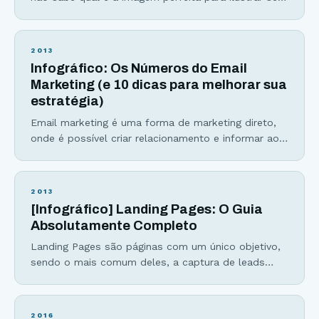
anúncio? Após muito testar (e gastar), encontrei os
12 tipos de imagens que, quando colocadas para
testes, aumentavam bastante minha conversão. No
2013
artigo sobre marketing nas redes sociais, comentei
Infográfico: Os Números do Email
sobre um anúncio que me gerou 5.043
Marketing (e 10 dicas para melhorar sua
estratégia)
Email marketing é uma forma de marketing direto,
onde é possível criar relacionamento e informar ao
cliente por meio do envio de e-mails. Se você não
tem uma estratégia de email marketing criativo, nem
que seja ao menos capturar emails no seu site,
2013
você está “deixando dinheiro na mesa“, como dizem.
[Infográfico] Landing Pages: O Guia
Aqui estão as principais
Absolutamente Completo
Landing Pages são páginas com um único objetivo,
sendo o mais comum deles, a captura de leads
para uma lista de email. Elas fazem parte de toda
estratégia de marketing bem sucedida e podem
aumentar em até 47% as vendas de uma empresa.
2016