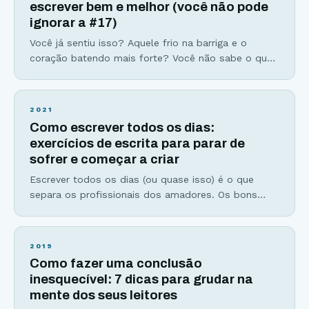
escrever bem e melhor (você não pode
ignorar a #17)
Você já sentiu isso? Aquele frio na barriga e o
coração batendo mais forte? Você não sabe o que,
mas alguma coisa está dizendo que dessa vez será
diferente. Não serão apenas palavras de mudanças,
mas verdadeiros atos corajosos para embarcar de
2021
vez em uma nova jornada. Uma jornada que você
Como escrever todos os dias:
sempre sonhou e desejou percorrer. Você sente
exercícios de escrita para parar de
sofrer e começar a criar
Escrever todos os dias (ou quase isso) é o que
separa os profissionais dos amadores. Os bons
escritores dos medíocres e os fracassados dos
bem-sucedidos. Um exemplo de disciplina, trabalho
duro, e diário para alcançar a genialidade é Mozart.
2019
Ele nasceu com um indiscutível talento para a
Como fazer uma conclusão
música. Seu pai era professor de música e
inesquecível: 7 dicas para grudar na
mente dos seus leitores