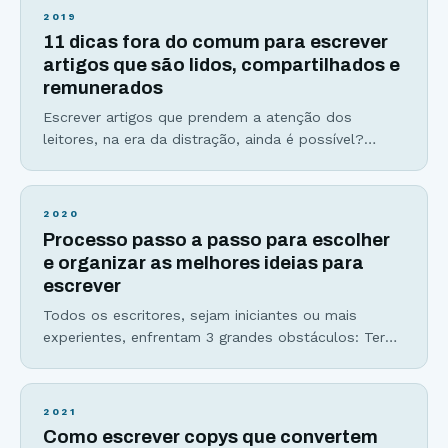
inspirar e aplicar no seu dia a dia. 1. Nunca use uma
2019
palavra comprida quando uma curta cumpriria o
11 dicas fora do comum para escrever
mesmo papel – George Orwell Usar palavras
artigos que são lidos, compartilhados e
remunerados
Escrever artigos que prendem a atenção dos
leitores, na era da distração, ainda é possível?
Talvez você tenha escutado que as pessoas não
leem mais. Talvez você acredite que a internet é
dominada por vídeos. Ou talvez você tenha até
2020
perdido sua fé na escrita. Porém, o que mudou não
Processo passo a passo para escolher
foram as mídias: texto, audio,
e organizar as melhores ideias para
escrever
Todos os escritores, sejam iniciantes ou mais
experientes, enfrentam 3 grandes obstáculos: Ter
ideias para escrever um conteúdo interessante; A
procrastinação para começar seu texto; Dúvidas na
hora de desenvolver a escrita e fechar com chave
2021
de ouro. Esses três obstáculos são sintomas do
Como escrever copys que convertem
mesmo problema doloroso, que se resume a não