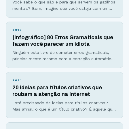
Você sabe o que são e para que servem os gatilhos
mentais? Bom, imagine que você esteja com um
problema e possui duas alternativas para resolvê-lo
e, aparentemente, está em dúvida sobre qual
decisão tomar. Faça algo simples: jogue uma
2015
moeda para o alto. Não que a moeda vá decidir por
[Infográfico] 80 Erros Gramaticais que
você, mas nos instantes
fazem você parecer um idiota
Ninguém está livre de cometer erros gramaticais,
principalmente mesmo com a correção automática
dos smartphones. Mas você sabe quais são os
erros de português mais graves e que, mesmo
assim, muita gente comete? O Viver de Blog tem
2021
como objetivo mostrar as melhores alternativas
20 ideias para títulos criativos que
para que você conquiste sua liberdade profissional
roubam a atenção na internet
e também sua independência
Está precisando de ideias para títulos criativos?
Mas afinal: o que é um título criativo? É aquele que
resume a essência do texto com poucas, mas
poderosas palavras. A responsabilidade que pesa
nas costas do seu título é enorme, logo, não dá