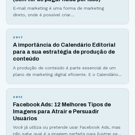
E-mail marketing é uma forma de marketing
direto, onde é possível criar
relacionamento e informar o cliente por meio do
envio de e-mails. Se você não tem uma estratégia
de e-mail marketing, nem que seja ao menos a de
2017
capturar e-mails em seu site, você está, como
A importância do Calendário Editorial
dizem, “deixando dinheiro na mesa”. Aqui estão as
para a sua estratégia de produção de
principais razões pelas quais você precisa criar e
conteúdo
A produção de conteúdo é parte essencial de um
plano de marketing digital eficiente. E o Calendário
Editorial entra como parte da organização dessa
estratégia. Para você, sua empresa ou seu blog
prosperarem na internet e fora dela também, três
2013
itens são fundamentais: 1. Conhecer a fundo seu
Facebook Ads: 12 Melhores Tipos de
público-alvo: características como sexo, idade, grau
Imagens para Atrair e Persuadir
de escolaridade
Usuários
Você já utiliza ou pretende usar Facebook Ads, mas
não sabe qual é a imagem perfeita para ilustrar seu