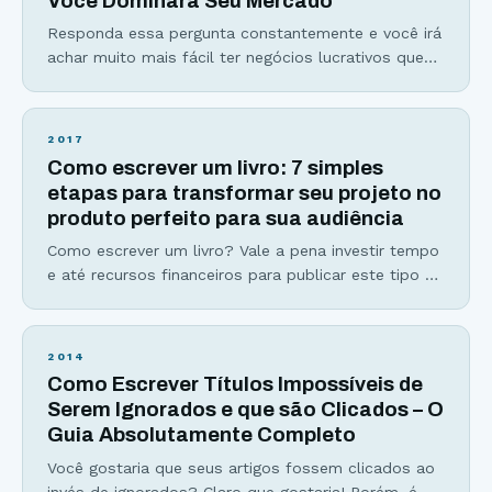
Você Dominará Seu Mercado
Responda essa pergunta constantemente e você irá
achar muito mais fácil ter negócios lucrativos que
muitos empreendedores julgam como “um bicho de
7 cabeças”. Se você algum dia já se viu perdido no
meio do deserto com tantas informações e
2017
estratégias para vender mais sem resultados
Como escrever um livro: 7 simples
concretos… A resposta que você irá tirar dessa
etapas para transformar seu projeto no
poderosa pergunta
produto perfeito para sua audiência
Como escrever um livro? Vale a pena investir tempo
e até recursos financeiros para publicar este tipo de
material? Antes de criar o Viver de Blog, eu também
já estive do outro lado da tela, me perguntando
como poderia transformar meu hobby, o meu blog
2014
HC Investimentos, em um negócio digital lucrativo.
Como Escrever Títulos Impossíveis de
Após indicar produtos
Serem Ignorados e que são Clicados – O
Guia Absolutamente Completo
Você gostaria que seus artigos fossem clicados ao
invés de ignorados? Claro que gostaria! Porém, é