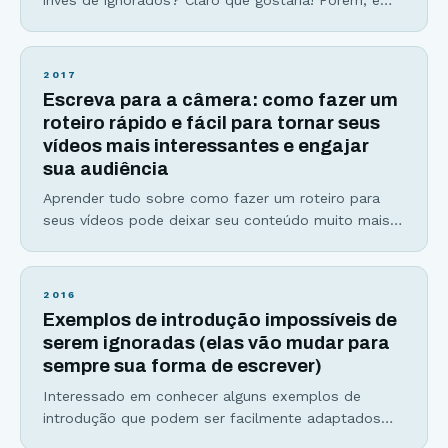
bem provável que você não dedique o tempo
necessário para escrever o título perfeito para seu
artigo. Não se preocupe. Esse artigo servirá como
2017
um super guia para você saber como escrever
Escreva para a câmera: como fazer um
títulos impossíveis de serem ignorados e clicados.
roteiro rápido e fácil para tornar seus
vídeos mais interessantes e engajar
sua audiência
Aprender tudo sobre como fazer um roteiro para
seus vídeos pode deixar seu conteúdo muito mais
interessante, dinâmico e ainda aumentar sua
produtividade. Ainda está em dúvida se vale a pena,
ou não, dedicar um pouco do seu tempo para
2016
escrever roteiros para seus vídeos? Então se
Exemplos de introdução impossíveis de
prepare para ser convencido(a), de uma vez por
serem ignoradas (elas vão mudar para
sempre sua forma de escrever)
Interessado em conhecer alguns exemplos de
introdução que podem ser facilmente adaptados
para diversos estilos de texto? Se você respondeu