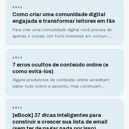
Instagram não param de impressionar: Em 2016, o
2022
aplicativo de fotos atingiu a marca de 400 milhões
Como criar uma comunidade digital
de usuários, passando à frente do Twitter. As
engajada e transformar leitores em fãs
Para criar uma comunidade digital você precisa de
apenas 2 coisas: Um forte interesse em comum.
Forma única de se comunicar, que pode acontecer
do líder para seus seguidores, dos seguidores para
o líder e entre os seguidores. Para se ter uma
2022
Comunidade digital engajada, o líder deve
7 erros ocultos de conteúdo online (e
transformar esse interesse em comum em um
como evitá-los)
Alguns produtores de conteúdo online acreditam
saber tudo sobre o assunto, mas continuam
cometendo os mesmos erros que atrasam e
dificultam a conquista dos resultados que o
conteúdo tem o poder de gerar. Vamos conhecer os
2014
7 perigos ocultos na hora de produzir conteúdos
[eBook] 37 dicas inteligentes para
online e o que você pode fazer para evitá-los. Erro
construir e crescer sua lista de email
#1:
(sem ter de pagar nada por isso)