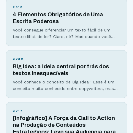
mas você nunca escuta… Artigos em blog que
2018
passam despercebidos como navios no nevoeiro…
4 Elementos Obrigatórios de Uma
Esses fracassos podem (e devem) ser evitados se
Escrita Poderosa
você fizer apenas 3
Você consegue diferenciar um texto fácil de um
texto difícil de ler? Claro, né? Mas quando você
escreve… Como ter a garantia que seus leitores irão
entender o que você escreve? Hoje eu vou te
apresentar os 4 elementos essenciais da escrita. Ao
2020
trabalhar na simplicidade dentro desses elementos,
Big Idea: a ideia central por trás dos
você garante o entendimento da sua
textos inesquecíveis
Você conhece o conceito de Big Idea? Esse é um
conceito muito conhecido entre copywriters, mas
que pode ser aplicado a qualquer tipo de texto. Em
um mundo tão multipotencial como o de hoje, ter
foco em uma única coisa é um grande tesouro,
2017
mais eficiente que qualquer gatilho mental. O maior
[Infográfico] A Força da Call to Action
desafio do escritor
na Produção de Conteúdos
Estratégicos: Leve sua Audiência para