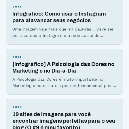
2015
Infográfico: Como usar o Instagram
para alavancar seus negócios
Uma imagem vale mais que mil palavras… Deve ser
por isso que o Instagram é a rede social do
momento. Em outubro de 2014, o aplicativo
completou 4 anos e, desde de seu lançamento, os
números não param de surpreender. Criado pelo
2013
brasileiro Mike Krieger e o americano Kevin Systrom,
[Infográfico] A Psicologia das Cores no
a rede social de fotos estreou na App
Marketing e no Dia-a-Dia
A Psicologia das Cores é muito importante no
Marketing e no dia-a-dia por ser fundamental para
entendermos o significado das cores e como
podemos usar uma determinada cor para nosso
benefício. Cores são poderosas e influenciam
2014
diretamente produtores e consumidores. Estudos
19 sites de imagens para você
apontam que: 84,7% dos consumidores acreditam
encontrar imagens perfeitas para o seu
que as cores de um produto são muito
blog (O #9 é meu favorito)