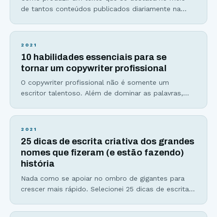
de tantos conteúdos publicados diariamente na
internet? Através de uma escrita criativa, atraente e
de alta qualidade. Mas, para conseguir esse feito,
significa que cada parte do texto que você produz,
2021
precisa resolver um problema ou atender a um
10 habilidades essenciais para se
desejo. O ideal é conseguir fazer as
tornar um copywriter profissional
O copywriter profissional não é somente um
escritor talentoso. Além de dominar as palavras,
ele(a) entende a mente humana e as motivações
verdadeiras por trás da decisão de compra como
poucos. Com essa combinação infalível, cria e
2021
otimiza páginas de vendas, emails, anúncios em
25 dicas de escrita criativa dos grandes
redes sociais, em mecanismos de busca e até
nomes que fizeram (e estão fazendo)
escreve scripts de
história
Nada como se apoiar no ombro de gigantes para
crescer mais rápido. Selecionei 25 dicas de escrita
criativa de grandes escritores, romancistas e
copywriters mundialmente conhecidos para você se