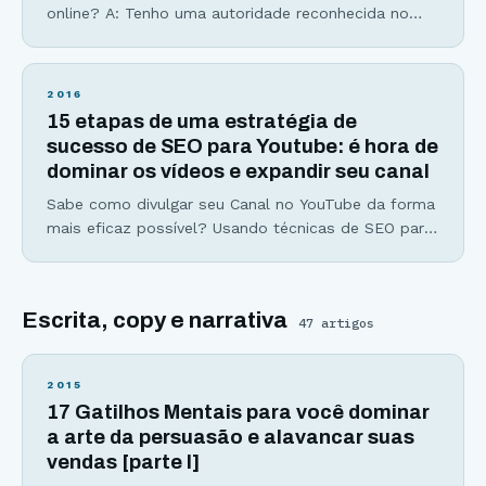
online? A: Tenho uma autoridade reconhecida no
meu nicho de mercado B: Ninguém sabe quem sou
ou o que faço C: Minha imagem na internet não é
nada positiva D: Não faço a menor ideia Seja qual
2016
for o seu caso, é sempre possível melhorar,
15 etapas de uma estratégia de
sucesso de SEO para Youtube: é hora de
dominar os vídeos e expandir seu canal
Sabe como divulgar seu Canal no YouTube da forma
mais eficaz possível? Usando técnicas de SEO para
YouTube. Se você acha que para ganhar espaço no
YouTube basta fazer excelentes vídeos, com
conteúdo de valor, um roteiro bem elaborado e uma
Escrita, copy e narrativa
boa edição, sinto dizer, mas só isso não é
47
artigos
suficiente. Ao finalizar todo esse
2015
17 Gatilhos Mentais para você dominar
a arte da persuasão e alavancar suas
vendas [parte I]