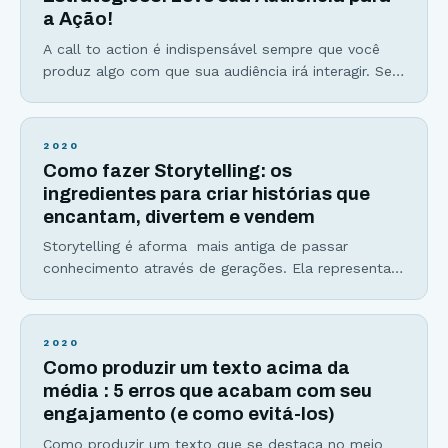
a Ação!
A call to action é indispensável sempre que você
produz algo com que sua audiência irá interagir. Se
você quer que seu público compartilhe seu
conteúdo, comente, se inscreva na sua lista de
email ou baixe algum material, você precisa dizer
2020
isso para ele. E é exatamente essa a função da
Como fazer Storytelling: os
ação de marketing digital
ingredientes para criar histórias que
encantam, divertem e vendem
Storytelling é aforma mais antiga de passar
conhecimento através de gerações. Ela representa
também como olhamos para diversos fatos e
criamos opiniões, já que somos influenciados por
histórias e pela forma como as interpretamos. E
2020
quem não gosta de boas histórias? As bilheterias
Como produzir um texto acima da
milionárias dos filmes da Marvel, a audiência
média : 5 erros que acabam com seu
gigantesca de serviços de streamig
engajamento (e como evitá-los)
Como produzir um texto que se destaca no meio