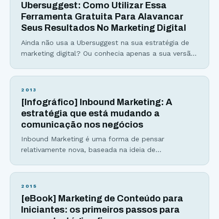
Ubersuggest: Como Utilizar Essa
Ferramenta Gratuita Para Alavancar
Seus Resultados No Marketing Digital
Ainda não usa a Ubersuggest na sua estratégia de
marketing digital? Ou conhecia apenas a sua versão
antiga e, por isso, acabou deixando a ferramenta de
lado? Seja qual for a resposta, este é um bom
momento de olhar com carinho para ela.
2013
Totalmente remodelada por Neil Patel, uma das
[Infográfico] Inbound Marketing: A
principais figuras do marketing digital
estratégia que está mudando a
comunicação nos negócios
Inbound Marketing é uma forma de pensar
relativamente nova, baseada na ideia de
compartilhamento e criação de um conteúdo de
qualidade direcionado para um público-alvo,
utilizando táticas de marketing online. (veja todos
2015
os detalhes sobre Inbound Marketing no infográfico
[eBook] Marketing de Conteúdo para
logo abaixo) O “novo marketing” (Inbound
Iniciantes: os primeiros passos para
Marketing) é qualquer tática de marketing que se