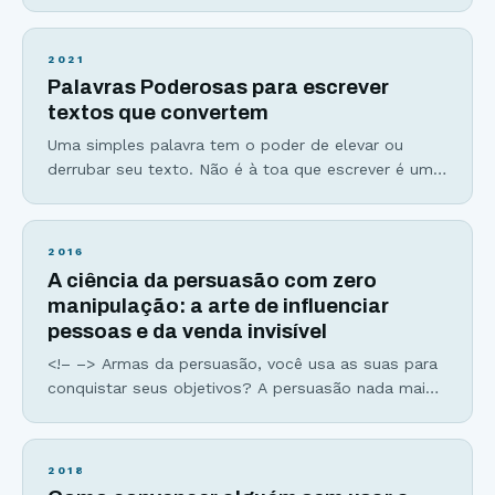
conceito. Assim como as histórias, as metáforas e
analogias grudam na nossa mente, tornando o
processo de aprendizado e memorização muito
2021
mais fácil e rápido por criarem imagens mentais de
Palavras Poderosas para escrever
fácil compreensão. As metáforas são aplicações de
textos que convertem
uma palavra por semelhança
Uma simples palavra tem o poder de elevar ou
derrubar seu texto. Não é à toa que escrever é uma
arte e que dominá-la exige muito treino e estudo,
além da escolha entre palavras poderosas e
palavras fracas. Leia esse trecho aqui embaixo e
2016
veja o que você acha: “No entanto, aqui estamos
A ciência da persuasão com zero
nós, décadas
manipulação: a arte de influenciar
pessoas e da venda invisível
<!– –> Armas da persuasão, você usa as suas para
conquistar seus objetivos? A persuasão nada mais
é que uma estratégia de comunicação que consiste
em utilizar recursos lógicos e racionais ou
simbólicos para induzir alguém a aceitar uma ideia,
2018
uma atitude ou realizar uma ação.” E não pense