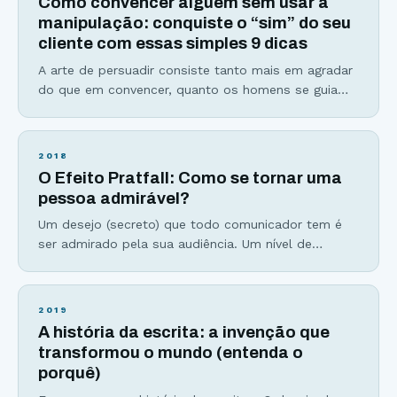
Como convencer alguém sem usar a
você que a persuasão é somente
manipulação: conquiste o “sim” do seu
cliente com essas simples 9 dicas
A arte de persuadir consiste tanto mais em agradar
do que em convencer, quanto os homens se guiam
mais pelo capricho do que pela razão.-Pascal Como
convencer alguém sem usar manipulação. Aprender
a fazer isso parece possível para você? Para a
2018
grande maioria das pessoas, persuasão e
O Efeito Pratfall: Como se tornar uma
manipulação são apenas sinônimos. Mas a minha
pessoa admirável?
tarefa
Um desejo (secreto) que todo comunicador tem é
ser admirado pela sua audiência. Um nível de
conexão profundo que somente fãs conseguem
explicar. Esse efeito que vou compartilhar hoje com
você poderia ser chamado de “Efeito Whinderson
2019
Nunes” (afinal, o cara tem 33 milhões de seguidores
A história da escrita: a invenção que
no Youtube)… … mas vamos manter o nome original.
transformou o mundo (entenda o
porquê)