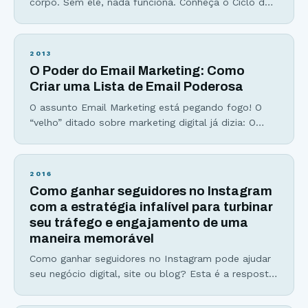
corpo. Sem ele, nada funciona. Conheça o Ciclo do
Fracasso da Geração de Tráfego Você transpira
dias, horas, minutos e segundos de sua vida
escrevendo AQUELE artigo que deveria, no mínimo,
2013
concorrer a um prêmio. Você clica no botão publicar
O Poder do Email Marketing: Como
e fixa sua atenção nas
Criar uma Lista de Email Poderosa
O assunto Email Marketing está pegando fogo! O
“velho” ditado sobre marketing digital já dizia: O
dinheiro está na lista (The money is in the list) Se
você não captura emails para a sua lista de email,
me desculpe, mas você está deixando dinheiro na
2016
mesa. Se você ainda acha que deve focar boa parte
Como ganhar seguidores no Instagram
do
com a estratégia infalível para turbinar
seu tráfego e engajamento de uma
maneira memorável
Como ganhar seguidores no Instagram pode ajudar
seu negócio digital, site ou blog? Esta é a resposta
que muitos empreendedores digitais estão
querendo descobrir! Muito por que os números do