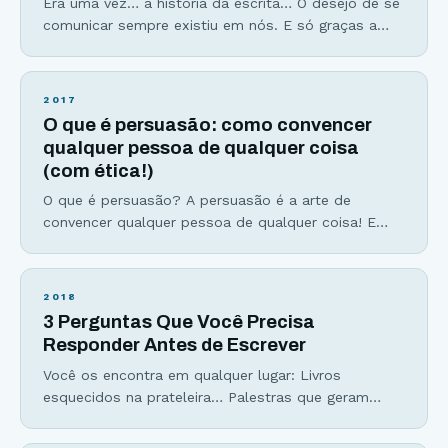
Era uma vez… a história da escrita… O desejo de se
comunicar sempre existiu em nós. E só graças a
habilidade social que desenvolvemos, que a espécie
Homo sapiens foi capaz de sobreviver. Os homens
(e mulheres) das cavernas começaram a contar
2017
suas histórias e a transmitir experiências e
O que é persuasão: como convencer
sentimentos através das pinturas rupestres, como
qualquer pessoa de qualquer coisa
(com ética!)
O que é persuasão? A persuasão é a arte de
convencer qualquer pessoa de qualquer coisa! E
sim, é possível convencer outras pessoas a
fazerem aquilo que você deseja desde que isso seja
bom para elas também. Não é manipulação, não é
2018
uma forma de levar outras pessoas a realizar os
3 Perguntas Que Você Precisa
seus desejos e muito
Responder Antes de Escrever
Você os encontra em qualquer lugar: Livros
esquecidos na prateleira… Palestras que geram
mais sono do que aplausos… Filmes sem pé nem
cabeça… Podcasts que ocupam espaço no celular,