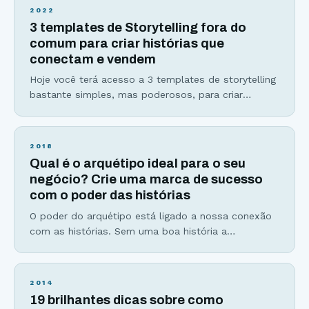
de lançamento semente ou desafios no Instagram.
2022
Se você se sente nervoso(a) ao se colocar diante
3 templates de Storytelling fora do
de uma câmera, ao
comum para criar histórias que
conectam e vendem
Hoje você terá acesso a 3 templates de storytelling
bastante simples, mas poderosos, para criar
histórias envolventes e eficientes que vão mudar a
sua forma de escrever histórias para sempre.
Histórias são infalíveis, seja para vender produtos,
2018
ensinar ou criar uma conexão mais profunda com
Qual é o arquétipo ideal para o seu
sua audiência. E, apesar de serem a melhor
negócio? Crie uma marca de sucesso
ferramenta de
com o poder das histórias
O poder do arquétipo está ligado a nossa conexão
com as histórias. Sem uma boa história a
mensagem se perde no meio de tantas outras
informações que recebemos diariamente. Os seres
humanos não só gostam de histórias, mas precisam
2014
delas para dar sentido a sua vida, que o confortem
19 brilhantes dicas sobre como
emocionalmente e que tragam um senso