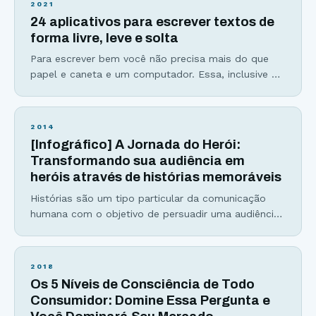
2021
para pecar justo nessa etapa. E o que faz um bom
24 aplicativos para escrever textos de
título? Antes
forma livre, leve e solta
Para escrever bem você não precisa mais do que
papel e caneta e um computador. Essa, inclusive é
uma das razões pelas quais eu amo escrever: É
uma arte acessível e que possibilita grande
liberdade para trabalhar de qualquer lugar. Ainda
2014
assim, sempre dá para melhorar a produtividade e a
[Infográfico] A Jornada do Herói:
fluidez do texto com a
Transformando sua audiência em
heróis através de histórias memoráveis
Histórias são um tipo particular da comunicação
humana com o objetivo de persuadir uma audiência
sobre a visão de quem as conta. O tipo mais
famoso de história é a Jornada do Herói. Joseph
Campbell é considerado um dos maiores
2018
estudiosos e propagadores da jornada do herói. Ela
Os 5 Níveis de Consciência de Todo
já provou sua importância muitas vezes explicando
Consumidor: Domine Essa Pergunta e