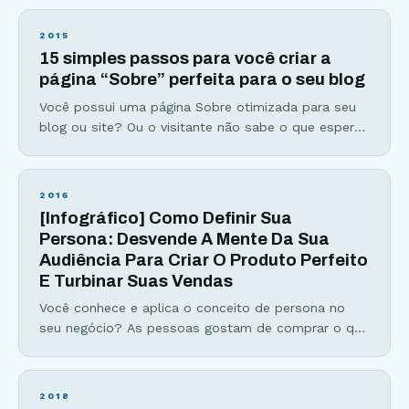
horários para publicar no Google+, LinkedIn e
Twitter… Se você já se perguntou sobre os
2015
melhores (e piores) horários para postar nas redes
15 simples passos para você criar a
sociais, esse infográfico irá responder
página “Sobre” perfeita para o seu blog
Você possui uma página Sobre otimizada para seu
blog ou site? Ou o visitante não sabe o que esperar
de você e do seu site? Talvez você esteja nesse
grupo #2 ou até esteja no grupo #1, com uma boa
página deste tipo… Porém, o objetivo desse artigo é
2016
mostrar como você pode criar uma
[Infográfico] Como Definir Sua
Persona: Desvende A Mente Da Sua
Audiência Para Criar O Produto Perfeito
E Turbinar Suas Vendas
Você conhece e aplica o conceito de persona no
seu negócio? As pessoas gostam de comprar o que
é oferecido especificamente para elas. Um produto
é bem melhor aceito se a oferta for feita baseada
no perfil da pessoa. É aí que entra a persona, ela é
2018
uma representação do seu público, o seu cliente