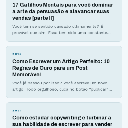
primeira aula está disponível para você assistir aqui
17 Gatilhos Mentais para você dominar
abaixo. Conheça os 10 princípios que um escritor
a arte da persuasão e alavancar suas
deve seguir para ser bem-sucedido e
vendas [parte II]
Você tem se sentido cansado ultimamente? É
provável que sim. Essa tem sido uma constante
das nossas rotinas cada vez mais atarefadas. Dias
com as mesmas 24h de sempre parecem estar
acabando antes de tudo o que realmente
2015
gostaríamos de fazer. Tomar muitas decisões
Como Escrever um Artigo Perfeito: 10
durante o dia nos deixa ainda mais exaustos, em
Regras de Ouro para um Post
especial mentalmente. Esse é
Memorável
Você já passou por isso? Você escreve um novo
artigo. Todo orgulhoso, clica no botão “publicar”.
Mas após uma semana, o número mais frustrante
não sai da sua cabeça. Zero. Zero comentários.
Parece familiar? Não se preocupe. Todos nós já
2021
passamos por essa frustração. Mas essa história
Como estudar copywriting e turbinar a
não precisa terminar assim… Logo, vou ensinar a
sua habilidade de escrever para vender