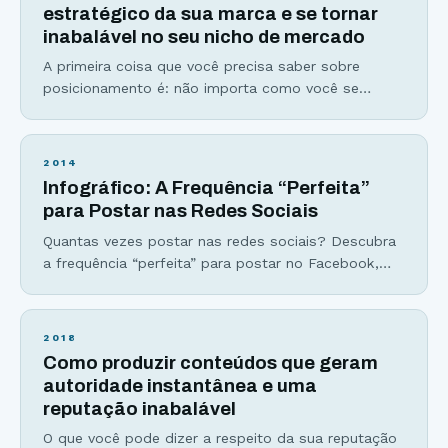
busque ter um negócio bem sucedido. E
estratégico da sua marca e se tornar
inabalável no seu nicho de mercado
A primeira coisa que você precisa saber sobre
posicionamento é: não importa como você se
coloca no mercado mas sim como seus leitores ou
clientes enxergam você! De nada adianta afirmar
que você tem o melhor blog de culinária, por
2014
exemplo, se seus leitores sequer consideram seu
Infográfico: A Frequência “Perfeita”
trabalho como algo relevante em seu nicho. A
para Postar nas Redes Sociais
Quantas vezes postar nas redes sociais? Descubra
a frequência “perfeita” para postar no Facebook,
Twitter, Google+, Instagram e muito mais… Sabe
aquela comida que você adora? Então, imagina ter
que comê-la todos os dias, em todas as refeições.
2018
Por mais que você ame determinado prato, uma
Como produzir conteúdos que geram
hora você vai enjoar. Não ficou convencido? Acha
autoridade instantânea e uma
impossível enjoar
reputação inabalável
O que você pode dizer a respeito da sua reputação