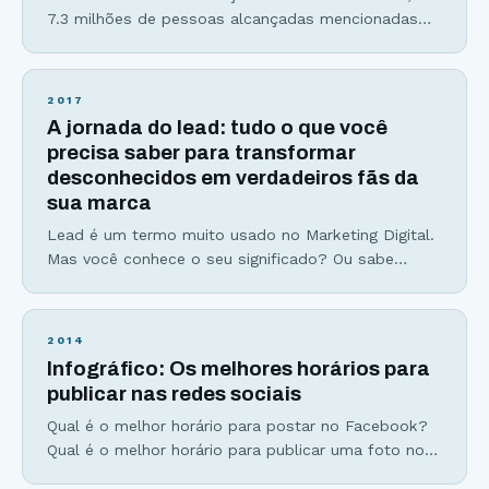
7.3 milhões de pessoas alcançadas mencionadas
no título já cresceram para mais de 8 milhões. Um
conteúdo viral não nasce do berço. Ele é
construído. Dos mitos milenares aos vídeos com
2017
mais de 1 bilhão de visualizações hoje no Youtube
A jornada do lead: tudo o que você
uma coisa é certa… Existem padrões e
precisa saber para transformar
desconhecidos em verdadeiros fãs da
sua marca
Lead é um termo muito usado no Marketing Digital.
Mas você conhece o seu significado? Ou sabe
como gerar mais leads para seu negócio? É
justamente sobre isso que vamos falar no artigo de
hoje. Há cerca de 6 meses atrás comecei a receber
2014
ligações de vários corretores de imóveis com
Infográfico: Os melhores horários para
ofertas “irresistíveis” de apartamentos
publicar nas redes sociais
Qual é o melhor horário para postar no Facebook?
Qual é o melhor horário para publicar uma foto no
Instagram? Ou até mesmo quais são os piores