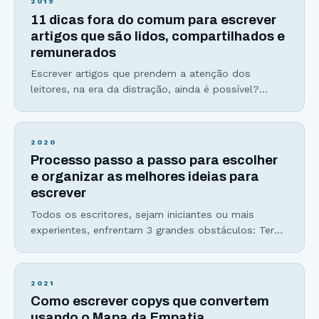
2019
palavra comprida quando uma curta cumpriria o
11 dicas fora do comum para escrever
mesmo papel – George Orwell Usar palavras
artigos que são lidos, compartilhados e
remunerados
Escrever artigos que prendem a atenção dos
leitores, na era da distração, ainda é possível?
Talvez você tenha escutado que as pessoas não
leem mais. Talvez você acredite que a internet é
dominada por vídeos. Ou talvez você tenha até
2020
perdido sua fé na escrita. Porém, o que mudou não
Processo passo a passo para escolher
foram as mídias: texto, audio,
e organizar as melhores ideias para
escrever
Todos os escritores, sejam iniciantes ou mais
experientes, enfrentam 3 grandes obstáculos: Ter
ideias para escrever um conteúdo interessante; A
procrastinação para começar seu texto; Dúvidas na
hora de desenvolver a escrita e fechar com chave
2021
de ouro. Esses três obstáculos são sintomas do
Como escrever copys que convertem
mesmo problema doloroso, que se resume a não
usando o Mapa da Empatia