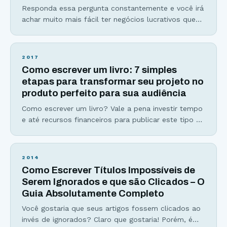
Responda essa pergunta constantemente e você irá
achar muito mais fácil ter negócios lucrativos que
muitos empreendedores julgam como “um bicho de
7 cabeças”. Se você algum dia já se viu perdido no
meio do deserto com tantas informações e
2017
estratégias para vender mais sem resultados
Como escrever um livro: 7 simples
concretos… A resposta que você irá tirar dessa
etapas para transformar seu projeto no
poderosa pergunta
produto perfeito para sua audiência
Como escrever um livro? Vale a pena investir tempo
e até recursos financeiros para publicar este tipo de
material? Antes de criar o Viver de Blog, eu também
já estive do outro lado da tela, me perguntando
como poderia transformar meu hobby, o meu blog
2014
HC Investimentos, em um negócio digital lucrativo.
Como Escrever Títulos Impossíveis de
Após indicar produtos
Serem Ignorados e que são Clicados – O
Guia Absolutamente Completo
Você gostaria que seus artigos fossem clicados ao
invés de ignorados? Claro que gostaria! Porém, é