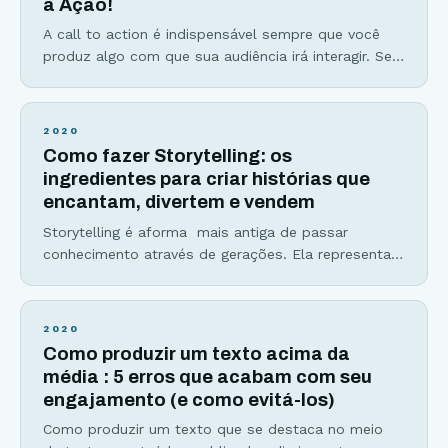
a Ação!
A call to action é indispensável sempre que você
produz algo com que sua audiência irá interagir. Se
você quer que seu público compartilhe seu
conteúdo, comente, se inscreva na sua lista de
email ou baixe algum material, você precisa dizer
2020
isso para ele. E é exatamente essa a função da
Como fazer Storytelling: os
ação de marketing digital
ingredientes para criar histórias que
encantam, divertem e vendem
Storytelling é aforma mais antiga de passar
conhecimento através de gerações. Ela representa
também como olhamos para diversos fatos e
criamos opiniões, já que somos influenciados por
histórias e pela forma como as interpretamos. E
2020
quem não gosta de boas histórias? As bilheterias
Como produzir um texto acima da
milionárias dos filmes da Marvel, a audiência
média : 5 erros que acabam com seu
gigantesca de serviços de streamig
engajamento (e como evitá-los)
Como produzir um texto que se destaca no meio