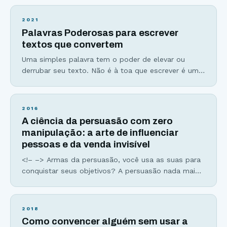
analogias grudam na nossa mente, tornando o
processo de aprendizado e memorização muito
2021
mais fácil e rápido por criarem imagens mentais de
Palavras Poderosas para escrever
fácil compreensão. As metáforas são aplicações de
textos que convertem
uma palavra por semelhança
Uma simples palavra tem o poder de elevar ou
derrubar seu texto. Não é à toa que escrever é uma
arte e que dominá-la exige muito treino e estudo,
além da escolha entre palavras poderosas e
palavras fracas. Leia esse trecho aqui embaixo e
2016
veja o que você acha: “No entanto, aqui estamos
A ciência da persuasão com zero
nós, décadas
manipulação: a arte de influenciar
pessoas e da venda invisível
<!– –> Armas da persuasão, você usa as suas para
conquistar seus objetivos? A persuasão nada mais
é que uma estratégia de comunicação que consiste
em utilizar recursos lógicos e racionais ou
simbólicos para induzir alguém a aceitar uma ideia,
2018
uma atitude ou realizar uma ação.” E não pense
Como convencer alguém sem usar a
você que a persuasão é somente