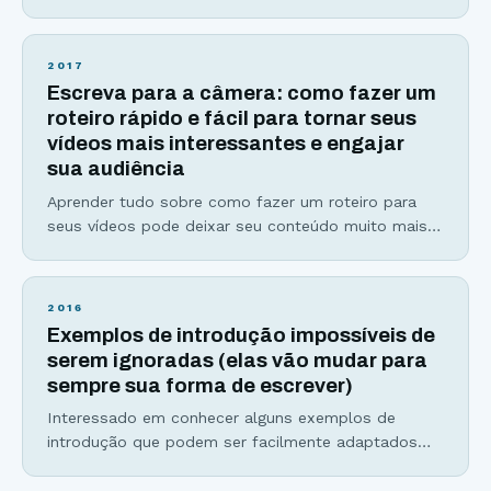
bem provável que você não dedique o tempo
necessário para escrever o título perfeito para seu
artigo. Não se preocupe. Esse artigo servirá como
2017
um super guia para você saber como escrever
Escreva para a câmera: como fazer um
títulos impossíveis de serem ignorados e clicados.
roteiro rápido e fácil para tornar seus
vídeos mais interessantes e engajar
sua audiência
Aprender tudo sobre como fazer um roteiro para
seus vídeos pode deixar seu conteúdo muito mais
interessante, dinâmico e ainda aumentar sua
produtividade. Ainda está em dúvida se vale a pena,
ou não, dedicar um pouco do seu tempo para
2016
escrever roteiros para seus vídeos? Então se
Exemplos de introdução impossíveis de
prepare para ser convencido(a), de uma vez por
serem ignoradas (elas vão mudar para
sempre sua forma de escrever)
Interessado em conhecer alguns exemplos de
introdução que podem ser facilmente adaptados
para diversos estilos de texto? Se você respondeu
sim, é porque já está convencido do poder de uma