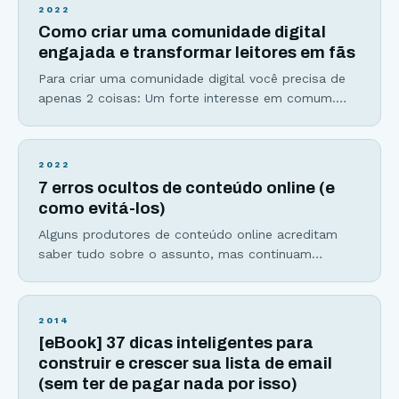
Instagram não param de impressionar: Em 2016, o
2022
aplicativo de fotos atingiu a marca de 400 milhões
Como criar uma comunidade digital
de usuários, passando à frente do Twitter. As
engajada e transformar leitores em fãs
Para criar uma comunidade digital você precisa de
apenas 2 coisas: Um forte interesse em comum.
Forma única de se comunicar, que pode acontecer
do líder para seus seguidores, dos seguidores para
o líder e entre os seguidores. Para se ter uma
2022
Comunidade digital engajada, o líder deve
7 erros ocultos de conteúdo online (e
transformar esse interesse em comum em um
como evitá-los)
Alguns produtores de conteúdo online acreditam
saber tudo sobre o assunto, mas continuam
cometendo os mesmos erros que atrasam e
dificultam a conquista dos resultados que o
conteúdo tem o poder de gerar. Vamos conhecer os
2014
7 perigos ocultos na hora de produzir conteúdos
[eBook] 37 dicas inteligentes para
online e o que você pode fazer para evitá-los. Erro
construir e crescer sua lista de email
#1:
(sem ter de pagar nada por isso)