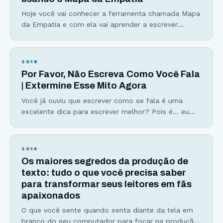
compreender com clareza
Hoje você vai conhecer a ferramenta chamada Mapa
da Empatia e com ela vai aprender a escrever
melhores copys e conteúdos para sua audiência e
seus clientes. O ativo mais importante dentro de
um negócio digital, ou melhor, de qualquer empresa,
2018
é o cliente. Logo, entender o que se passa na
Por Favor, Não Escreva Como Você Fala
cabeça de quem é,
| Extermine Esse Mito Agora
Você já ouviu que escrever como se fala é uma
excelente dica para escrever melhor? Pois é… eu
também… Mas será que essa é uma dica válida? Eu
acredito que isso é um mito que deve ser
exterminado. E em alguns segundos você vai
2016
conhecer uma forma melhor de enxergar a “escrita
Os maiores segredos da produção de
informal”. Continue lendo.
texto: tudo o que você precisa saber
para transformar seus leitores em fãs
apaixonados
O que você sente quando senta diante da tela em
branco do seu computador para focar na produção