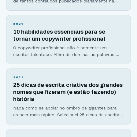
de tantos conteúdos publicados diariamente na
internet? Através de uma escrita criativa, atraente e
de alta qualidade. Mas, para conseguir esse feito,
significa que cada parte do texto que você produz,
2021
precisa resolver um problema ou atender a um
10 habilidades essenciais para se
desejo. O ideal é conseguir fazer as
tornar um copywriter profissional
O copywriter profissional não é somente um
escritor talentoso. Além de dominar as palavras,
ele(a) entende a mente humana e as motivações
verdadeiras por trás da decisão de compra como
poucos. Com essa combinação infalível, cria e
2021
otimiza páginas de vendas, emails, anúncios em
25 dicas de escrita criativa dos grandes
redes sociais, em mecanismos de busca e até
nomes que fizeram (e estão fazendo)
escreve scripts de
história
Nada como se apoiar no ombro de gigantes para
crescer mais rápido. Selecionei 25 dicas de escrita
criativa de grandes escritores, romancistas e
copywriters mundialmente conhecidos para você se
inspirar e aplicar no seu dia a dia. 1. Nunca use uma