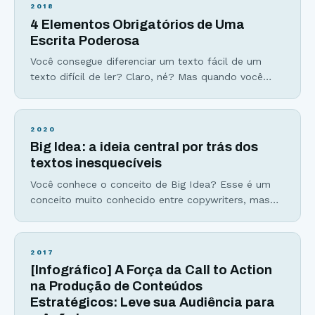
mas você nunca escuta… Artigos em blog que
2018
passam despercebidos como navios no nevoeiro…
4 Elementos Obrigatórios de Uma
Esses fracassos podem (e devem) ser evitados se
Escrita Poderosa
você fizer apenas 3
Você consegue diferenciar um texto fácil de um
texto difícil de ler? Claro, né? Mas quando você
escreve… Como ter a garantia que seus leitores irão
entender o que você escreve? Hoje eu vou te
apresentar os 4 elementos essenciais da escrita. Ao
2020
trabalhar na simplicidade dentro desses elementos,
Big Idea: a ideia central por trás dos
você garante o entendimento da sua
textos inesquecíveis
Você conhece o conceito de Big Idea? Esse é um
conceito muito conhecido entre copywriters, mas
que pode ser aplicado a qualquer tipo de texto. Em
um mundo tão multipotencial como o de hoje, ter
foco em uma única coisa é um grande tesouro,
2017
mais eficiente que qualquer gatilho mental. O maior
[Infográfico] A Força da Call to Action
desafio do escritor
na Produção de Conteúdos
Estratégicos: Leve sua Audiência para