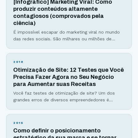
[Infográfico] Marketing Viral: Como
conversão de um produto ou
produzir conteúdos altamente
contagiosos (comprovados pela
ciência)
É impossível escapar do marketing viral no mundo
das redes sociais. São milhares ou milhões de
compartilhamentos, curtidas e comentários para um
único conteúdo. Números que surpreendem e
extrapolam nossa capacidade de entendimento,
2018
certo? Errado. Às vezes pode parecer difícil
Otimização de Site: 12 Testes que Você
entender por que um conteúdo viralizou, entretanto
Precisa Fazer Agora no Seu Negócio
com um pouco de atenção conseguimos perceber
para Aumentar suas Receitas
algumas características universais
Você faz testes de otimização de site? Um dos
grandes erros de diversos empreendedores é
assumir que sabe o que seu cliente prefere, e que
tipos de páginas, design e copy serão eficientes. A
otimização de sites é um assunto amplo e
2016
extremamente relevante para qualquer pessoa que
Como definir o posicionamento
busque ter um negócio bem sucedido. E
estratégico da sua marca e se tornar