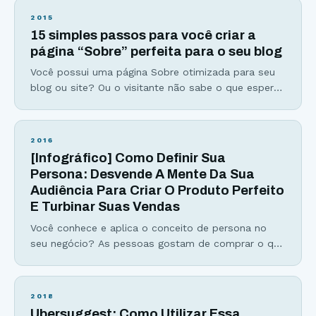
Twitter… Se você já se perguntou sobre os
2015
melhores (e piores) horários para postar nas redes
15 simples passos para você criar a
sociais, esse infográfico irá responder
página “Sobre” perfeita para o seu blog
Você possui uma página Sobre otimizada para seu
blog ou site? Ou o visitante não sabe o que esperar
de você e do seu site? Talvez você esteja nesse
grupo #2 ou até esteja no grupo #1, com uma boa
página deste tipo… Porém, o objetivo desse artigo é
2016
mostrar como você pode criar uma
[Infográfico] Como Definir Sua
Persona: Desvende A Mente Da Sua
Audiência Para Criar O Produto Perfeito
E Turbinar Suas Vendas
Você conhece e aplica o conceito de persona no
seu negócio? As pessoas gostam de comprar o que
é oferecido especificamente para elas. Um produto
é bem melhor aceito se a oferta for feita baseada
no perfil da pessoa. É aí que entra a persona, ela é
2018
uma representação do seu público, o seu cliente
Ubersuggest: Como Utilizar Essa