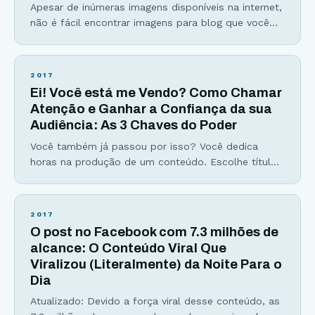
Apesar de inúmeras imagens disponíveis na internet,
não é fácil encontrar imagens para blog que você
olhe e diga “era exatamente essa que eu precisava”.
Com mais blogs e sites surgindo sobre um
determinado assunto, torna-se cada vez mais difícil
2017
se destacar entre milhões. Logo, o blog que tiver
Ei! Você está me Vendo? Como Chamar
uma melhor estética, tipografia, usabilidade,
Atenção e Ganhar a Confiança da sua
posicionamento
Audiência: As 3 Chaves do Poder
Você também já passou por isso? Você dedica
horas na produção de um conteúdo. Escolhe título,
introdução, analogias, estatísticas, tópicos
interessantes… Mas quando publica… A palha do
deserto passa rolando em câmera lenta… Você se
2017
sente sem poderes. Você se sente ignorado. Você
O post no Facebook com 7.3 milhões de
se sente até mesmo injustiçado… Eu sei como é,
alcance: O Conteúdo Viral Que
pois foi exatamente
Viralizou (Literalmente) da Noite Para o
Dia
Atualizado: Devido a força viral desse conteúdo, as