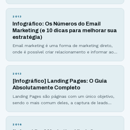
anúncio? Após muito testar (e gastar), encontrei os
12 tipos de imagens que, quando colocadas para
testes, aumentavam bastante minha conversão. No
2013
artigo sobre marketing nas redes sociais, comentei
Infográfico: Os Números do Email
sobre um anúncio que me gerou 5.043
Marketing (e 10 dicas para melhorar sua
estratégia)
Email marketing é uma forma de marketing direto,
onde é possível criar relacionamento e informar ao
cliente por meio do envio de e-mails. Se você não
tem uma estratégia de email marketing criativo, nem
que seja ao menos capturar emails no seu site,
2013
você está “deixando dinheiro na mesa“, como dizem.
[Infográfico] Landing Pages: O Guia
Aqui estão as principais
Absolutamente Completo
Landing Pages são páginas com um único objetivo,
sendo o mais comum deles, a captura de leads
para uma lista de email. Elas fazem parte de toda
estratégia de marketing bem sucedida e podem
aumentar em até 47% as vendas de uma empresa.
2016
Veja abaixo seus principais benefícios: Aumentam a