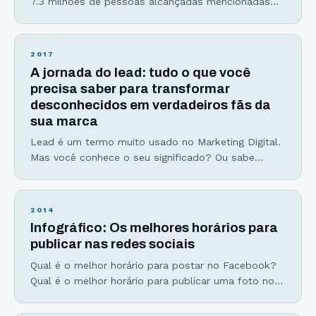
7.3 milhões de pessoas alcançadas mencionadas
no título já cresceram para mais de 8 milhões. Um
conteúdo viral não nasce do berço. Ele é
construído. Dos mitos milenares aos vídeos com
2017
mais de 1 bilhão de visualizações hoje no Youtube
A jornada do lead: tudo o que você
uma coisa é certa… Existem padrões e
precisa saber para transformar
desconhecidos em verdadeiros fãs da
sua marca
Lead é um termo muito usado no Marketing Digital.
Mas você conhece o seu significado? Ou sabe
como gerar mais leads para seu negócio? É
justamente sobre isso que vamos falar no artigo de
hoje. Há cerca de 6 meses atrás comecei a receber
2014
ligações de vários corretores de imóveis com
Infográfico: Os melhores horários para
ofertas “irresistíveis” de apartamentos
publicar nas redes sociais
Qual é o melhor horário para postar no Facebook?
Qual é o melhor horário para publicar uma foto no
Instagram? Ou até mesmo quais são os piores
horários para publicar no Google+, LinkedIn e