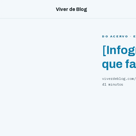
Viver de Blog
DO ACERVO ·
[Infog
que f
viverdeblog.com/
41 minutos