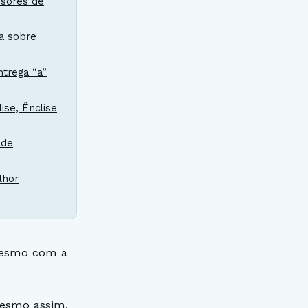
ssores de
a sobre
ntrega “a”
ise, Ênclise
 de
lhor
mesmo com a
mesmo assim,