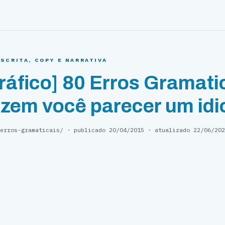
ESCRITA, COPY E NARRATIVA
ráfico] 80 Erros Gramati
azem você parecer um idi
erros-gramaticais
/ · publicado
20/04/2015
· atualizado
22/06/202