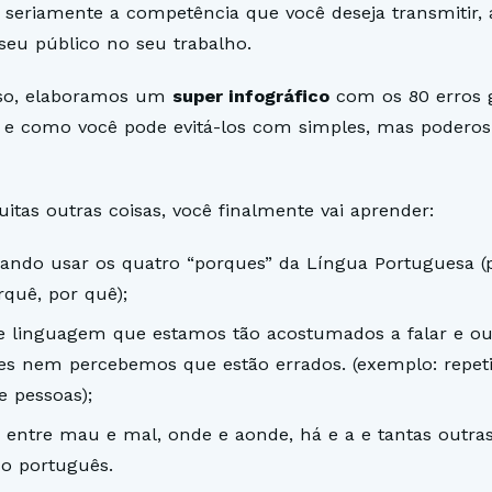
eriamente a competência que você deseja transmitir, 
seu público no seu trabalho.
so, elaboramos um
super infográfico
com os 80 erros 
e como você pode evitá-los com simples, mas poderosí
uitas outras coisas, você finalmente vai aprender:
ndo usar os quatro “porques” da Língua Portuguesa (
rquê, por quê);
de linguagem que estamos tão acostumados a falar e ou
es nem percebemos que estão errados. (exemplo: repeti
e pessoas);
a entre mau e mal, onde e aonde, há e a e tantas outras
do português.