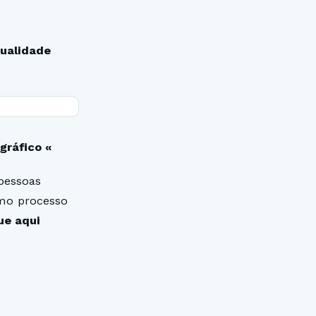
qualidade
gráfico «
pessoas
mo processo
ue aqui