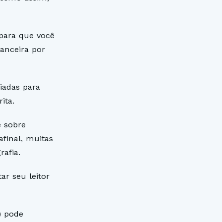
 para que você
anceira por
iadas para
ita.
e sobre
final, muitas
rafia.
r seu leitor
) pode