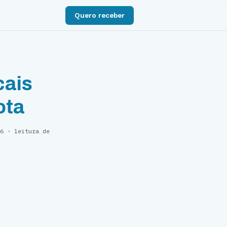
Quero receber
cais
ota
6
· leitura de