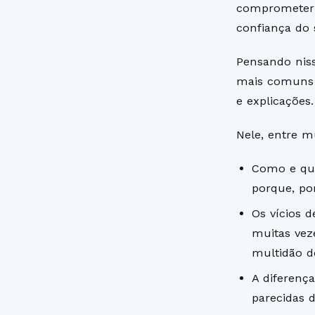
comprometer s
confiança do 
Pensando nis
mais comuns 
e explicações.
Nele, entre m
Como e qua
porque, po
Os vícios 
muitas vez
multidão d
A diferenç
parecidas 