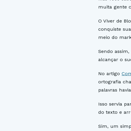
muita gente 
O Viver de Bl
conquiste sua
meio do marke
Sendo assim, 
alcançar o su
No artigo
Com
ortografia ch
palavras havi
Isso servia p
do texto e arr
Sim, um simpl