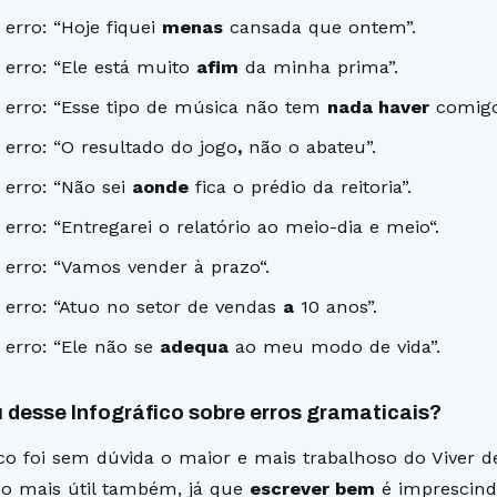
erro: “Hoje fiquei
menas
cansada que ontem”.
 erro: “Ele está muito
afim
da minha prima”.
 erro: “Esse tipo de música não tem
nada haver
comigo
 erro: “O resultado do jogo
,
não o abateu”.
 erro: “Não sei
aonde
fica o prédio da reitoria”.
erro: “Entregarei o relatório ao meio-dia e meio“.
 erro: “Vamos vender à prazo“.
 erro: “Atuo no setor de vendas
a
10 anos”.
 erro: “Ele não se
adequa
ao meu modo de vida”.
 desse Infográfico sobre erros gramaticais?
ico foi sem dúvida o maior e mais trabalhoso do Viver d
 o mais útil também, já que
escrever bem
é imprescindí