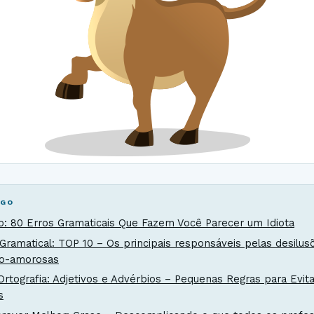
IGO
co: 80 Erros Gramaticais Que Fazem Você Parecer um Idiota
Gramatical: TOP 10 – Os principais responsáveis pelas desilus
co-amorosas
Ortografia: Adjetivos e Advérbios – Pequenas Regras para Evit
s