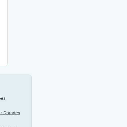
ões
ar Grandes