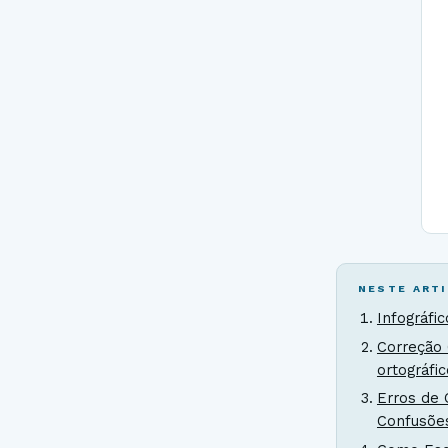
NESTE ART
Infográfi
Correção 
ortográfi
Erros de 
Confusõe