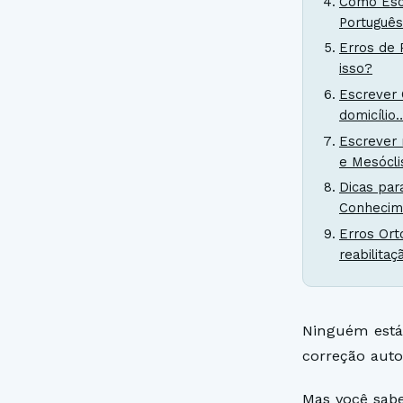
Como Escr
Português
Erros de 
isso?
Escrever 
domicílio
Escrever 
e Mesócli
Dicas par
Conhecim
Erros Ort
reabilitaç
Ninguém está
correção aut
Mas você sabe