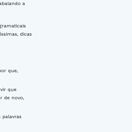
abalando a
gramaticais
ssimas, dicas
por que,
vir que
r de novo,
 palavras