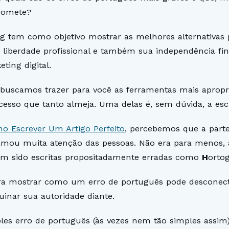
comete?
og tem como objetivo mostrar as melhores alternativas
 liberdade profissional e também sua independência fin
ting digital.
buscamos trazer para você as ferramentas mais apropr
cesso que tanto almeja. Uma delas é, sem dúvida, a escr
o Escrever Um Artigo Perfeito
, percebemos que a part
amou muita atenção das pessoas. Não era para menos, a
am sido escritas propositadamente erradas como
H
ortog
ara mostrar como um erro de português pode desconecta
uinar sua autoridade diante.
es erro de português (às vezes nem tão simples assim