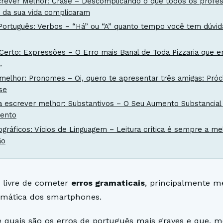
ever Melhor: Crase – Descomplicando o que todos os profe
 da sua vida complicaram
Português: Verbos – “Há” ou “A” quanto tempo você tem dúvid
Certo: Expressões – O Erro mais Banal de Toda Pizzaria que e
…
melhor: Pronomes – Oi, quero te apresentar três amigas: Prócl
se
a escrever melhor: Substantivos – O Seu Aumento Substancial
ento
ográficos: Vícios de Linguagem – Leitura crítica é sempre a me
ão
 livre de cometer
erros gramaticais
, principalmente 
omática dos
smartphones
.
 quais são os erros de português mais graves e que, 