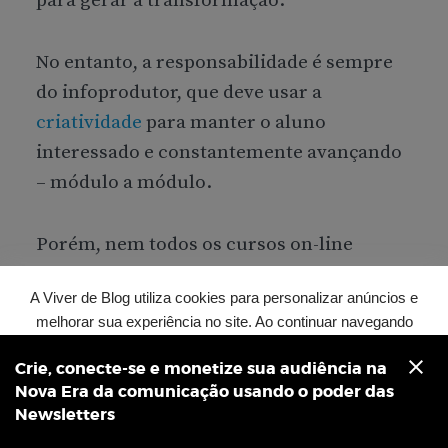
para gerar a transformação.
No entanto, a responsabilidade é sempre
do infoprodutor, que deve usar a
criatividade
para manter o aluno
interessado e constantemente avançando
– módulo a módulo.
Porém, nem todos os cursos on-line
precisam necessariamente ser projetados
A Viver de Blog utiliza cookies para personalizar anúncios e
para serem concluídos.
melhorar sua experiência no site. Ao continuar navegando
você concorda com nossa
Política de Privacidade
Alguns cursos devem permanecer livres e
clear
Crie, conecte-se e monetize sua audiência na
Concordar e fechar
Nova Era da comunicação usando o poder das
abertos, para que os alunos possam
Newsletters
escolher as partes mais relevantes para